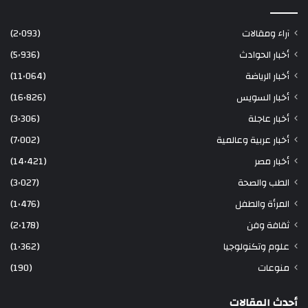
آراء ومقالات
(2٬093)
أخبار الحوادث
(5٬936)
أخبار الرياضة
(11٬064)
أخبار السويس
(16٬826)
أخبار عاجلة
(3٬306)
أخبار عربية وعالمية
(7٬002)
أخبار مصر
(14٬421)
الطب والصحة
(3٬027)
المرأة والطفل
(1٬476)
ثقافة وفن
(2٬178)
علوم وتكنولوجيا
(1٬362)
منوعات
(190)
أحدث المقالات