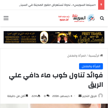
«سينما السويس».. ندوة تستعرض حضور المدينة في السينما المصرية بمعرض السويس الرابع للكتاب
بحث عن
الق
الرئيسية
/
المرأة والطفل
المرأة والطفل
فوائد تناول كوب ماء دافي علي
الريق
أرسل
فريق التحرير
4 ديسمبر، 2016
0
224
أقل من دقيقة
بريدا
إلكترونيا