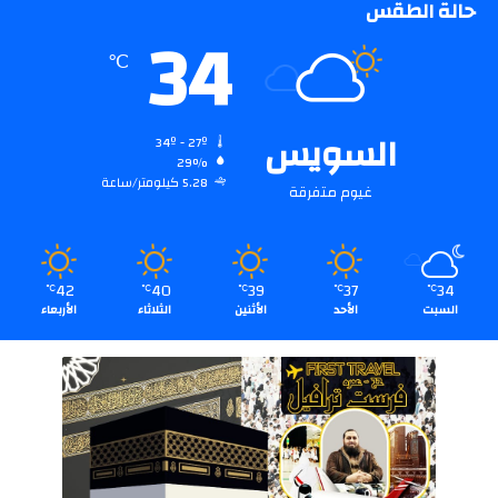
حالة الطقس
34
℃
السويس
34º - 27º
29%
5.28 كيلومتر/ساعة
غيوم متفرقة
42
40
39
37
34
℃
℃
℃
℃
℃
السبت
الأحد
الأثنين
الثلاثاء
الأربعاء