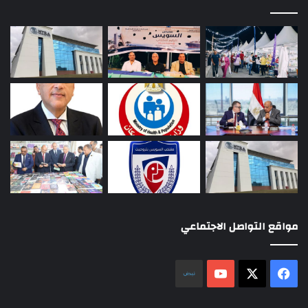
مواقع التواصل الاجتماعي
‫X
فيسبوك
‫YouTube
نلض