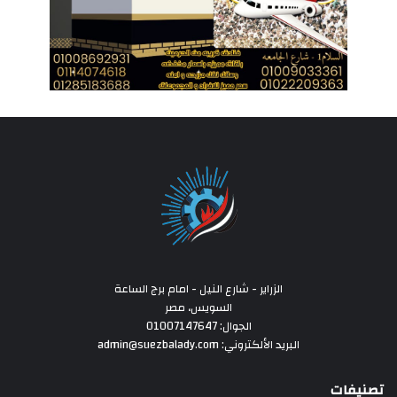
الزراير - شارع النيل - امام برج الساعة
السويس، مصر
الجوال: 01007147647
البريد الألكتروني: admin@suezbalady.com
تصنيفات