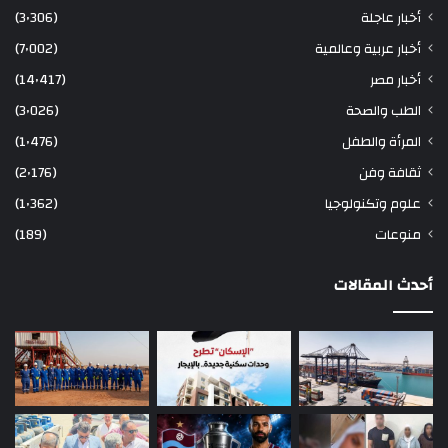
أخبار عاجلة
(3٬306)
أخبار عربية وعالمية
(7٬002)
أخبار مصر
(14٬417)
الطب والصحة
(3٬026)
المرأة والطفل
(1٬476)
ثقافة وفن
(2٬176)
علوم وتكنولوجيا
(1٬362)
منوعات
(189)
أحدث المقالات