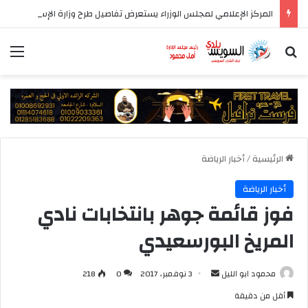
المركز الإعلامي لمجلس الوزراء يستعرض تفاصيل طرح وزارة الإسكان وحدات سكنية بنظام الإيجار
بحث عن
الق
الرئيسية
/
أخبار الرياضة
أخبار الرياضة
فوز قائمة جوهر بانتخابات نادي
المريخ البورسعيدي
أرسل
محمود ابو الليل
3 نوفمبر، 2017
0
218
بريدا
أقل من دقيقة
إلكترونيا