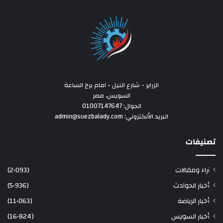
الزراير - شارع النيل - امام برج الساعة
السويس، مصر
الجوال: 01007147647
البريد الألكتروني: admin@suezbalady.com
تصنيفات
آراء ومقالات
(2٬093)
أخبار الحوادث
(5٬936)
أخبار الرياضة
(11٬063)
أخبار السويس
(16٬824)