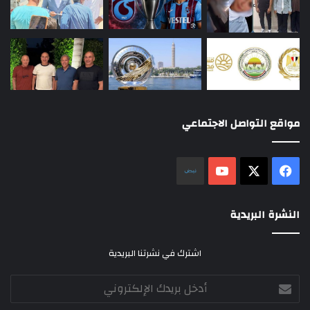
مواقع التواصل الاجتماعي
‫X
فيسبوك
‫YouTube
نلض
النشرة البريدية
اشترك في نشرتنا البريدية
أدخل
بريدك