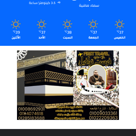
3.5 كيلومتر/ساعة
سماء صافية
39
37
38
37
37
℃
℃
℃
℃
℃
الخميس
الجمعة
السبت
الأحد
الأثنين