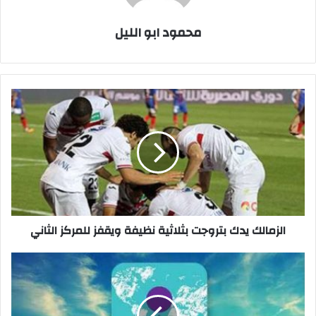
محمود ابو الليل
الزمالك
يدك
بتروجت
بثلاثية
نظيفة
ويقفز
للمركز
الثاني
الزمالك يدك بتروجت بثلاثية نظيفة ويقفز للمركز الثاني
لو
كنت
فى
منتدى