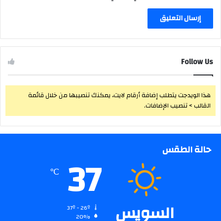
Follow Us
هذا الويدجت يتطلب إضافة أرقام لايت، يمكنك تنصيبها من خلال قائمة
القالب > تنصيب الإضافات.
حالة الطقس
37
℃
السويس
37º - 26º
20%