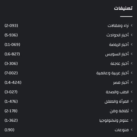
تصنيفات
آراء ومقالات
(2٬093)
أخبار الحوادث
(5٬936)
أخبار الرياضة
(11٬069)
أخبار السويس
(16٬827)
أخبار عاجلة
(3٬306)
أخبار عربية وعالمية
(7٬002)
أخبار مصر
(14٬424)
الطب والصحة
(3٬027)
المرأة والطفل
(1٬476)
ثقافة وفن
(2٬178)
علوم وتكنولوجيا
(1٬362)
منوعات
(190)