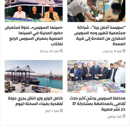
“سويسنا أجمل بينا”.. شراكة
«سينما السويس».. ندوة تستعرض
مجتمعية لتغيير وجه السويس
حضور المدينة في السينما
الحضارى من الملاحة إلى قرية
المصرية بمعرض السويس الرابع
العمدة
للكتاب
منذ 4 ساعات
منذ 22 ساعة
محافظ السويس يدشن أكبر حدث
كامل الوزير وزير النقل يجري جولة
ثقافى بالمحافظة بمشاركة 37
تفقدية بميناء السخنة اليوم
دار نشر مصرية
منذ 3 أيام
منذ يومين