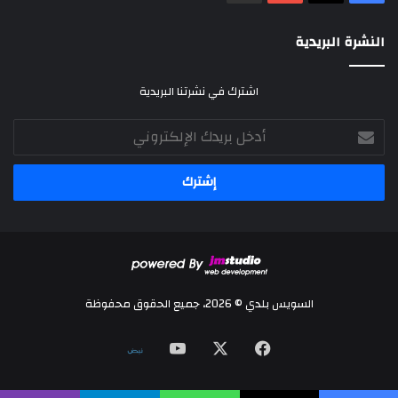
النشرة البريدية
اشترك في نشرتنا البريدية
أدخل
بريدك
الإلكتروني
السويس بلدي © 2026، جميع الحقوق محفوظة
‫X
فيسبوك
‫YouTube
نلض