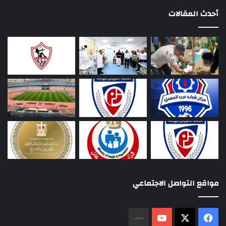
أحدث المقالات
مواقع التواصل الاجتماعي
‫X
فيسبوك
‫YouTube
نلض