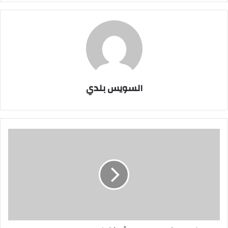
السويس بلدي
انهاء
اعتصام
عمال
"
شركة
فيردي"
بالسويس
بعد
الموافقة