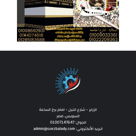
الزراير - شارع النيل - امام برج الساعة
السويس، مصر
الجوال: 01007147647
البريد الألكتروني: admin@suezbalady.com