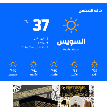
حالة الطقس
37
℃
السويس
37º - 27º
22%
2.83 كيلومتر/ساعة
سماء صافية
40
41
40
39
37
℃
℃
℃
℃
℃
الأحد
الأثنين
الثلاثاء
الأربعاء
الخميس