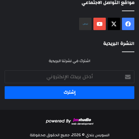
مواقع التواصل الاجتماعي
‫X
فيسبوك
‫YouTube
نلض
النشرة البريدية
اشترك في نشرتنا البريدية
أدخل
بريدك
الإلكتروني
السويس بلدي © 2026، جميع الحقوق محفوظة