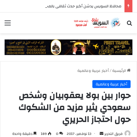
محافظ السويس يدشن أكبر حدث ثقافى بالمحافظة بمشاركة 37 دار نشر مصرية
بحث عن
الق
الرئيسية
/
أخبار عربية وعالمية
أخبار عربية وعالمية
حوار بين بولا يعقوبيان وشخص
سعودي يثير مزيد من الشكوك
حول احتجاز الحريري
أرسل
فريق التحرير
13 نوفمبر، 2017
0
189
دقيقة واحدة