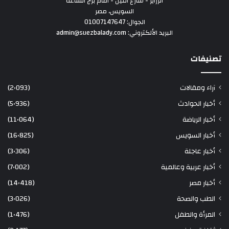
الزراير - شارع النيل - امام برج الساعة
السويس، مصر
الجوال: 01007147647
البريد الألكتروني: admin@suezbalady.com
تصنيفات
آراء ومقالات
(2٬093)
أخبار الحوادث
(5٬936)
أخبار الرياضة
(11٬064)
أخبار السويس
(16٬825)
أخبار عاجلة
(3٬306)
أخبار عربية وعالمية
(7٬002)
أخبار مصر
(14٬418)
الطب والصحة
(3٬026)
المرأة والطفل
(1٬476)