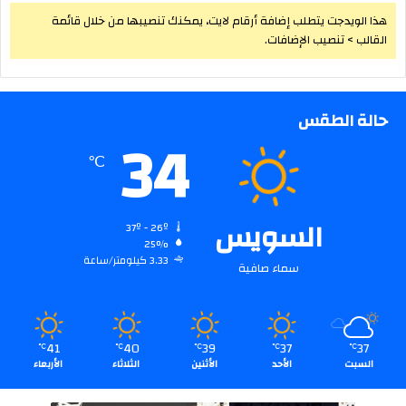
هذا الويدجت يتطلب إضافة أرقام لايت، يمكنك تنصيبها من خلال قائمة
القالب > تنصيب الإضافات.
حالة الطقس
34
℃
السويس
37º - 26º
25%
3.33 كيلومتر/ساعة
سماء صافية
41
40
39
37
37
℃
℃
℃
℃
℃
السبت
الأحد
الأثنين
الثلاثاء
الأربعاء