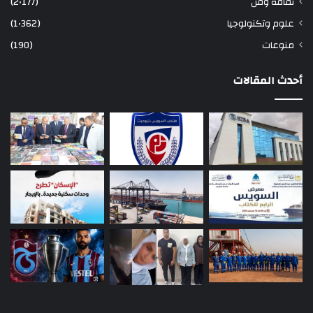
ثقافة وفن
(2٬177)
علوم وتكنولوجيا
(1٬362)
منوعات
(190)
أحدث المقالات