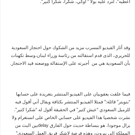
أعطيه”، لترد عليه بولا ” أوكي، شكرا، شكرا كتير”.
وقد أثار الفيديو المسرب مزيد من الشكوك حول احتجاز السعودية
للحريري، الذى قدم استقالته من رئاسة وزراء لبنان،وسط تكهنات
بأن السعودية هي من أجبرته على الإستقالة ووضعته قيد الاحتجاز.
فيما علقت يعقوبيان على الفيديو المنتشر بتغريدة على حسابها
“بتويتر” قائلة:” فمثلا الفيديو المنتشر بكثافة ويقال أني أقول فيه
للزميل السعودي “عيش كتير” في الحقيقة أقول له “شكرا كتير”.
نشرت شخصيا هذا الفيديو على حسابي الخاص على انستغرام ولا
يزال موجودا. هو ببساطة حديث حول الفارق delayبين البث من
المملكة إلى بيروت، وهذه فرصة لاشكر فريق العمل السعودي”