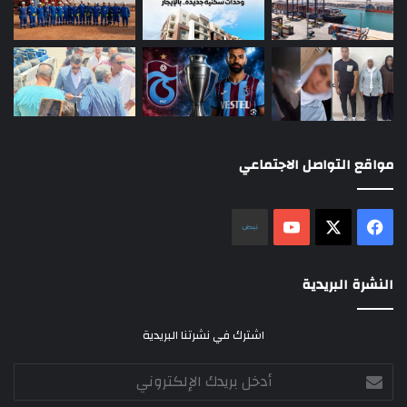
مواقع التواصل الاجتماعي
‫X
فيسبوك
‫YouTube
نلض
النشرة البريدية
اشترك في نشرتنا البريدية
أدخل
بريدك