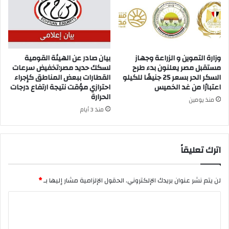
وزارة التموين و الزراعة وجهاز
بيان صادر عن الهيئة القومية
مستقبل مصر يعلنون بدء طرح
لسكك حديد مصر:تخفيض سرعات
السكر الحر بسعر 25 جنيهًا للكيلو
القطارات ببعض المناطق كإجراء
اعتبارًا من غد الخميس
احترازي مؤقت نتيجة ارتفاع درجات
الحرارة
منذ يومين
منذ 3 أيام
اترك تعليقاً
لن يتم نشر عنوان بريدك الإلكتروني.
الحقول الإلزامية مشار إليها بـ
*
ا
ل