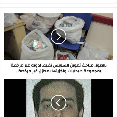
الويب
بالصور..مباحث
تموين
السويس
تضبط
ادوية
غير
مرخصة
بمجموعة
صيدليات
وتخزينها
بالصور..مباحث تموين السويس تضبط ادوية غير مرخصة
بمخازن
بمجموعة صيدليات وتخزينها بمخازن غير مرخصة .
غير
مرخصة
مقتل
.
«العشرواي»
المشتبه
به
في
تفجيرات
مطار