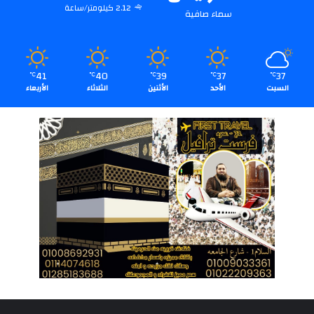
2.12 كيلومتر/ساعة
سماء صافية
41
40
39
37
37
℃
℃
℃
℃
℃
السبت
الأحد
الأثنين
الثلاثاء
الأربعاء