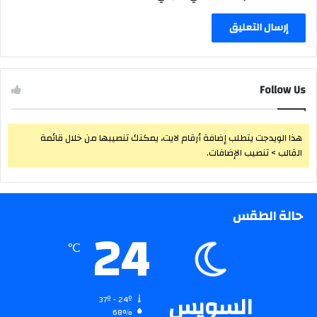
Follow Us
هذا الويدجت يتطلب إضافة أرقام لايت، يمكنك تنصيبها من خلال قائمة
القالب > تنصيب الإضافات.
حالة الطقس
24
℃
السويس
37º - 24º
68%