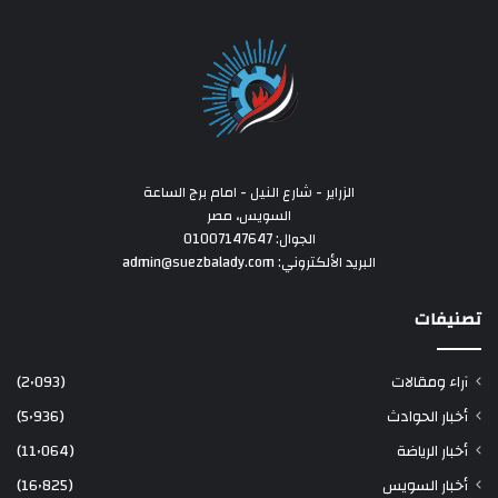
الزراير - شارع النيل - امام برج الساعة
السويس، مصر
الجوال: 01007147647
البريد الألكتروني: admin@suezbalady.com
تصنيفات
آراء ومقالات
(2٬093)
أخبار الحوادث
(5٬936)
أخبار الرياضة
(11٬064)
أخبار السويس
(16٬825)