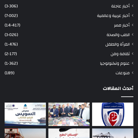
أخبار عاجلة
(3٬306)
أخبار عربية وعالمية
(7٬002)
أخبار مصر
(14٬417)
الطب والصحة
(3٬026)
المرأة والطفل
(1٬476)
ثقافة وفن
(2٬177)
علوم وتكنولوجيا
(1٬362)
منوعات
(189)
أحدث المقالات