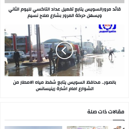
ويسهل
حركة
قائد مرورالسويس يتابع تفعيل عداد التاكسي لليوم الثاني
المرور
ويسهل حركة المرور بشارع صلاح نسيم
بشارع
صلاح
بالصور..
نسيم
محافظ
السويس
يتابع
شفط
مياه
الامطار
من
الشوارع
امام
بالصور.. محافظ السويس يتابع شفط مياه الامطار من
اشارة
الشوارع امام اشارة رينيسانس
رينيسانس
مقالات ذات صلة