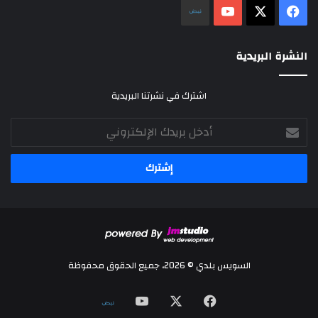
‫X
فيسبوك
‫YouTube
نلض
النشرة البريدية
اشترك في نشرتنا البريدية
أدخل
بريدك
الإلكتروني
السويس بلدي © 2026، جميع الحقوق محفوظة
‫X
فيسبوك
‫YouTube
نلض