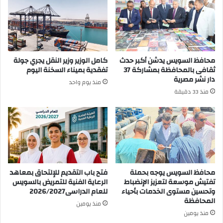
محافظ السويس يدشن أكبر حدث
كامل الوزير وزير النقل يجري جولة
ثقافى بالمحافظة بمشاركة 37
تفقدية بميناء السخنة اليوم
دار نشر مصرية
منذ يوم واحد
منذ 33 دقيقة
محافظ السويس يوجه بحملة
فتح باب التقديم للإلتحاق بمعاهد
تفتيش موسعة لتعزيز الإنضباط
الرعاية الفنية للتمريض بالسويس
وتحسين مستوى الخدمات بأحياء
للعام الدراسى2026/2027
المحافظة
منذ يومين
منذ يومين