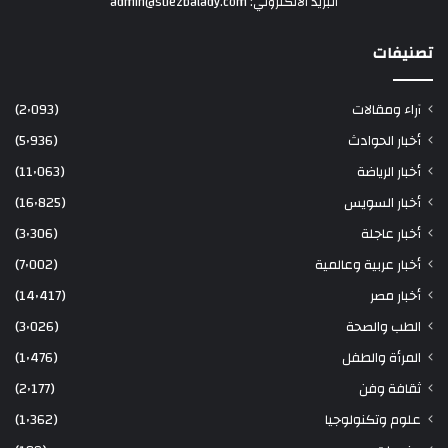
البريد الألكتروني: admin@suezbalady.com
تصنيفات
آراء ومقالات
(2٬093)
أخبار الحوادث
(5٬936)
أخبار الرياضة
(11٬063)
أخبار السويس
(16٬825)
أخبار عاجلة
(3٬306)
أخبار عربية وعالمية
(7٬002)
أخبار مصر
(14٬417)
الطب والصحة
(3٬026)
المرأة والطفل
(1٬476)
ثقافة وفن
(2٬177)
علوم وتكنولوجيا
(1٬362)