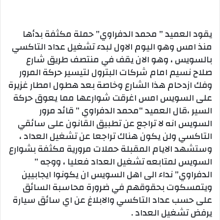
يقود العميد ” محمد الدفراوي” حملة مكثفة بدأها
منذ امس وهو اليوم الاول لبدء تشغيل عداد التاكسي
بالسويس ، وهو الان يقف في منتصف طريق شارع
صلاح نسيم امام شركات البترول لتيسير حركة المرور
وفك ازدحام هذا الشارع وخاصة بعد هطول امطار غزيرة
على السويس امس اغرقت شوارعها مما يعوق حركة
السير ،قال العميد “محمد الدفراوي ” قائد مرور
السويس انه لا تراجع عن تطبيق القانون على سائقي
التاكسي ولن يكون هناك تراجعا عن تشغيل العداد ،
وستشهد الايام المقبلة حملات مرورية مكثفة بشوارع
السويس لمتابعه تشغيل العداد فعليا ، ووجه ”
الدفراوي” نداء الى اهل السويس ان يكونوا ايجابيين
ويتمسكوت بحقوقهم في ضرورة محاسبة السائق
على حسب عداد التاكسي والابلاغ عن اي سائق سيارة
يرفض تشغيل العداد .