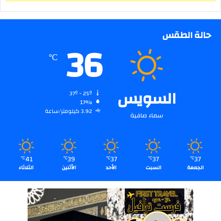
حالة الطقس
36
℃
السويس
37º - 25º
17%
3.92 كيلومتر/ساعة
سماء صافية
41
39
37
37
37
℃
℃
℃
℃
℃
الجمعة
السبت
الأحد
الأثنين
الثلاثاء