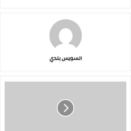
السويس بلدي
قائد
مرورالسويس
يتابع
تفعيل
عداد
التاكسي
لليوم
الثاني