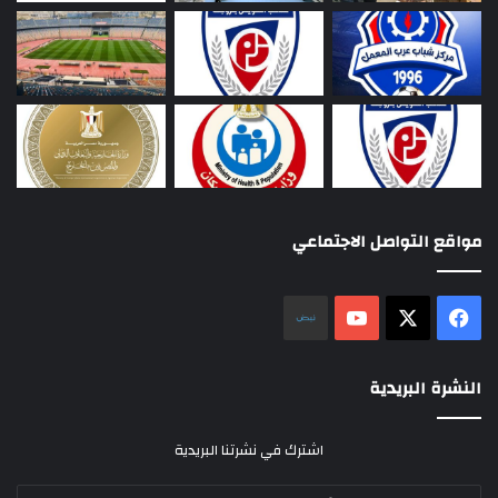
مواقع التواصل الاجتماعي
‫X
فيسبوك
‫YouTube
نلض
النشرة البريدية
اشترك في نشرتنا البريدية
أدخل