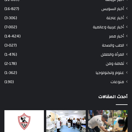
أخبار السويس
(16٬827)
أخبار عاجلة
(3٬306)
أخبار عربية وعالمية
(7٬002)
أخبار مصر
(14٬424)
الطب والصحة
(3٬027)
المرأة والطفل
(1٬476)
ثقافة وفن
(2٬178)
علوم وتكنولوجيا
(1٬362)
منوعات
(190)
أحدث المقالات