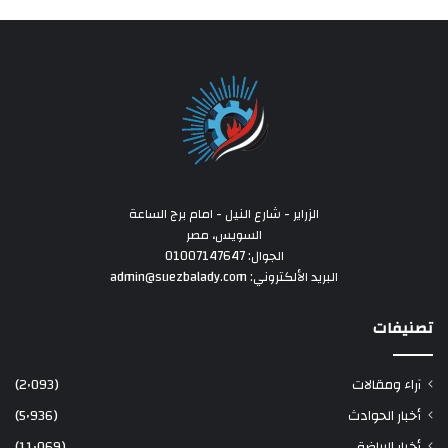
الزراير - شارع النيل - امام برج الساعة
السويس، مصر
الجوال: 01007147647
البريد الألكتروني: admin@suezbalady.com
تصنيفات
آراء ومقالات
(2٬093)
أخبار الحوادث
(5٬936)
أخبار الرياضة
(11٬069)