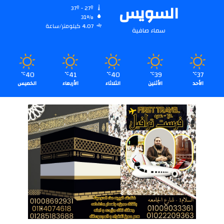
السويس
37º - 27º
31%
4.07 كيلومتر/ساعة
سماء صافية
40
41
40
39
37
℃
℃
℃
℃
℃
الأحد
الأثنين
الثلاثاء
الأربعاء
الخميس