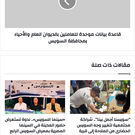
بالديوان
العام
والأحياء
بمحافظة
السويس
قاعدة بيانات موحدة للعاملين بالديوان العام والأحياء
بمحافظة السويس
مقالات ذات صلة
“سويسنا أجمل بينا”.. شراكة
«سينما السويس».. ندوة تستعرض
مجتمعية لتغيير وجه السويس
حضور المدينة في السينما
الحضارى من الملاحة إلى قرية
المصرية بمعرض السويس الرابع