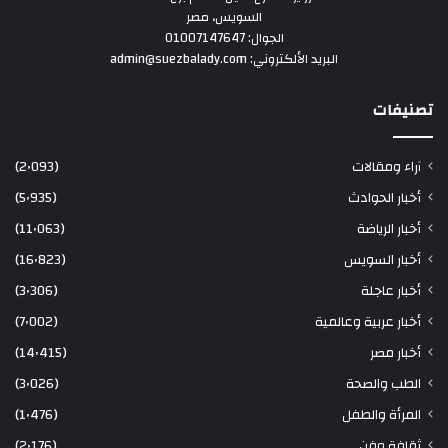
السويس، مصر
الجوال: 01007147647
البريد الألكتروني: admin@suezbalady.com
تصنيفات
آراء ومقالات
(2٬093)
أخبار الحوادث
(5٬935)
أخبار الرياضة
(11٬063)
أخبار السويس
(16٬823)
أخبار عاجلة
(3٬306)
أخبار عربية وعالمية
(7٬002)
أخبار مصر
(14٬415)
الطب والصحة
(3٬026)
المرأة والطفل
(1٬476)
ثقافة وفن
(2٬176)