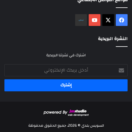
‫X
فيسبوك
‫YouTube
نلض
النشرة البريدية
اشترك في نشرتنا البريدية
أدخل
بريدك
الإلكتروني
السويس بلدي © 2026، جميع الحقوق محفوظة