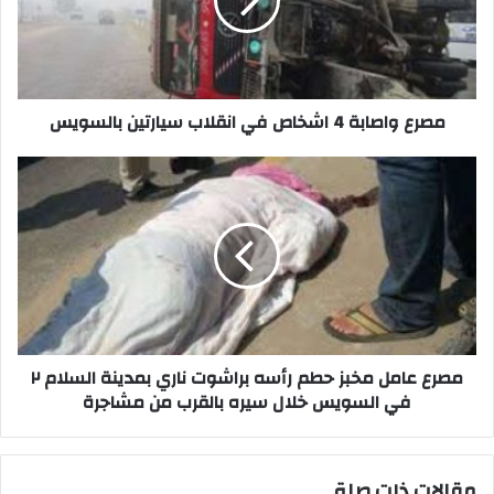
في
انقلاب
سيارتين
بالسويس
مصرع واصابة 4 اشخاص في انقلاب سيارتين بالسويس
مصرع
عامل
مخبز
حطم
رأسه
براشوت
ناري
بمدينة
السلام
٢
مصرع عامل مخبز حطم رأسه براشوت ناري بمدينة السلام ٢
في
في السويس خلال سيره بالقرب من مشاجرة
السويس
خلال
سيره
مقالات ذات صلة
بالقرب