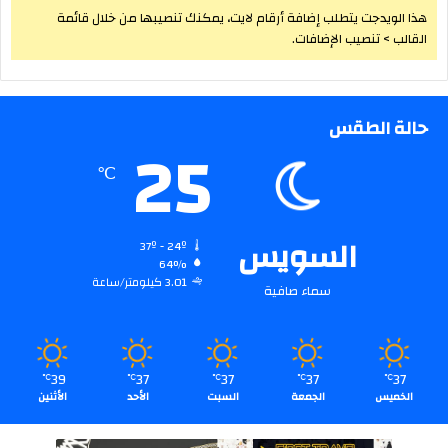
هذا الويدجت يتطلب إضافة أرقام لايت، يمكنك تنصيبها من خلال قائمة
القالب > تنصيب الإضافات.
حالة الطقس
25
℃
السويس
37º - 24º
64%
3.01 كيلومتر/ساعة
سماء صافية
39
37
37
37
37
℃
℃
℃
℃
℃
الخميس
الجمعة
السبت
الأحد
الأثنين