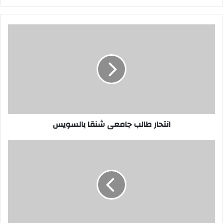
الويب
انتحار
طالب
جامعى
شنقا
بالسويس
انتحار طالب جامعى شنقا بالسويس
قرار
النائب
العام
:
حظر
النشر
في
قضيه