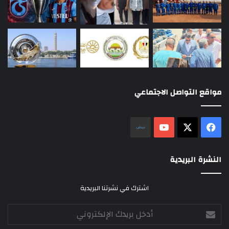
مواقع التواصل الاجتماعي
‫X
فيسبوك
‫YouTube
نلض
النشرة البريدية
اشترك في نشرتنا البريدية
أدخل
بريدك