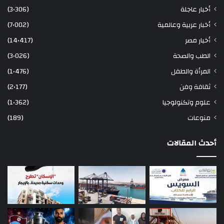
أخبار عاجلة
(3٬306)
أخبار عربية وعالمية
(7٬002)
أخبار مصر
(14٬417)
الطب والصحة
(3٬026)
المرأة والطفل
(1٬476)
ثقافة وفن
(2٬177)
علوم وتكنولوجيا
(1٬362)
منوعات
(189)
أحدث المقالات