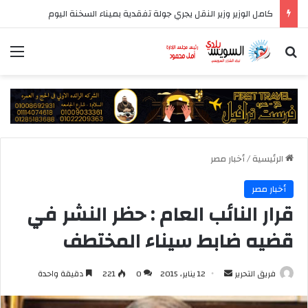
كامل الوزير وزير النقل يجري جولة تفقدية بميناء السخنة اليوم
بحث عن
الق
الرئيسية
/
أخبار مصر
أخبار مصر
قرار النائب العام : حظر النشر في
قضيه ضابط سيناء المختطف
أرسل
فريق التحرير
12 يناير، 2015
0
221
دقيقة واحدة
بريدا
إلكترونيا