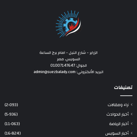
الزراير - شارع النيل - امام برج الساعة
السويس، مصر
الجوال: 01007147647
البريد الألكتروني: admin@suezbalady.com
تصنيفات
آراء ومقالات
(2٬093)
أخبار الحوادث
(5٬936)
أخبار الرياضة
(11٬063)
أخبار السويس
(16٬824)