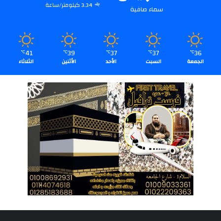
3.34 كيلومتر/ساعة
سماء صافية
41
39
37
37
36
℃
℃
℃
℃
℃
الجمعة
السبت
الأحد
الأثنين
الثلاثاء