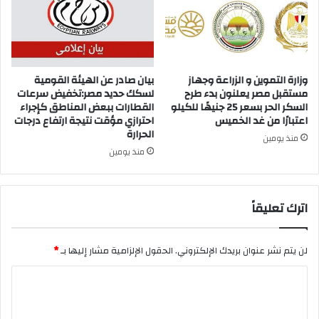
وزارة التموين و الزراعة وجهاز
بيان صادر عن الهيئة القومية
مستقبل مصر يعلنون بدء طرح
لسكك حديد مصر:تخفيض سرعات
السكر الحر بسعر 25 جنيهًا للكيلو
القطارات ببعض المناطق كإجراء
اعتبارًا من غد الخميس
احترازي مؤقت نتيجة ارتفاع درجات
الحرارة
منذ يومين
منذ يومين
اترك تعليقاً
لن يتم نشر عنوان بريدك الإلكتروني.
الحقول الإلزامية مشار إليها بـ
*
ا
ل