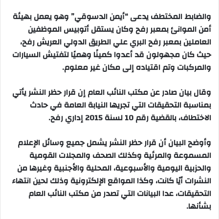
والضابط المختطف يدعى “أيمن الدسوقي” وهو يعمل بهيئة
أمن الموانئ بمعبر رفح وكان يستقل أتوبيس الموظفين
العاملين بمعبر رفح البري علي الطريق الدولي العريش رفح،
حيث كان مجهولون قد أعدوا كمينًا وهميًا لتفتيش السيارات
والمركبات وتم اقتياده إلى مكان غير معلوم.
وقال بيان صادر عن مكتب النائب العام إن قرار حظر النشر يأتي
بمناسبة التحقيقات التي تجريها النيابة العامة في حادث
الاختطاف، بالقضية رقم 10 لسنة 2015 إداري رفح.
وأوضح البيان أن قرار حظر النشر يشمل جميع وسائل الإعلام
المسموعة والمرئية وكذلك الصحف والمجلات القومية
والحزبية اليومية والأسبوعية، المحلية والأجنبية وغيرها من
النشرات أيًا كانت، وكذا المواقع الإلكترونية وذلك لحين انتهاء
التحقيقات، عدا البيانات التي تصدر من مكتب النائب العام
بشأنها.