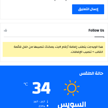
Follow Us
هذا الويدجت يتطلب إضافة أرقام لايت، يمكنك تنصيبها من خلال قائمة
القالب > تنصيب الإضافات.
حالة الطقس
34
℃
السويس
36º - 25º
23%