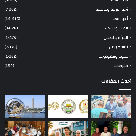
أخبار عربية وعالمية
(7٬002)
أخبار مصر
(14٬415)
الطب والصحة
(3٬026)
المرأة والطفل
(1٬476)
ثقافة وفن
(2٬176)
علوم وتكنولوجيا
(1٬362)
منوعات
(189)
أحدث المقالات