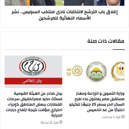
الأسماء
النهائية
إغلاق باب الترشح لانتخابات نادى منتخب السويس.. نشر
للمرشحين
الأسماء النهائية للمرشحين
مقالات ذات صلة
وزارة التموين و الزراعة وجهاز
بيان صادر عن الهيئة القومية
مستقبل مصر يعلنون بدء طرح
لسكك حديد مصر:تخفيض سرعات
السكر الحر بسعر 25 جنيهًا للكيلو
القطارات ببعض المناطق كإجراء
اعتبارًا من غد الخميس
احترازي مؤقت نتيجة ارتفاع درجات
الحرارة
منذ 5 ساعات
منذ 11 ساعة