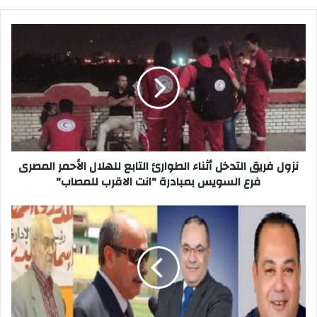
نزول
فريق
التدخل
أثناء
الطوارئ
التابع
للهلال
الأحمر
المصرى
فرع
نزول فريق التدخل أثناء الطوارئ التابع للهلال الأحمر المصرى
السويس
فرع السويس بمبادرة "انت الاقرب للمصاب"
بمبادرة
"انت
إغلاق
الاقرب
باب
للمصاب"
الترشح
لانتخابات
نادى
منتخب
السويس..
نشر