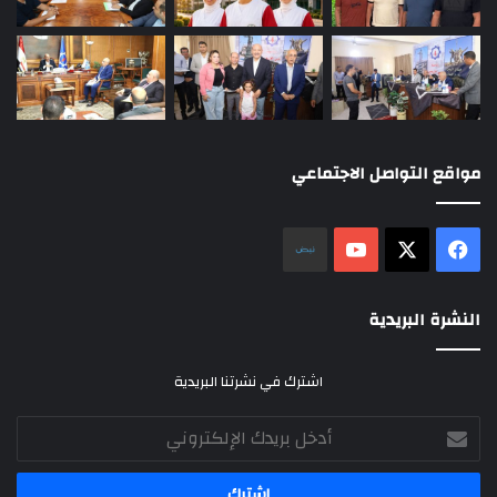
مواقع التواصل الاجتماعي
‫X
فيسبوك
‫YouTube
نلض
النشرة البريدية
اشترك في نشرتنا البريدية
أدخل
بريدك
الإلكتروني