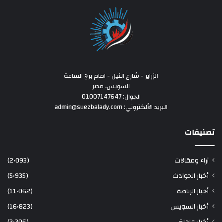
الزراير - شارع النيل - امام برج الساعة
السويس، مصر
الجوال: 01007147647
البريد الألكتروني: admin@suezbalady.com
تصنيفات
آراء ومقالات
(2٬093)
أخبار الحوادث
(5٬935)
أخبار الرياضة
(11٬062)
أخبار السويس
(16٬823)
أخبار عاجلة
(3٬306)