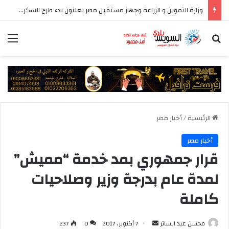
وزارة التموين و الزراعة وجهاز مستقبل مصر يعلنون بدء طرح السكر الحر بسعر 25 جنيهًا للكيلو اعتبارًا من غد الخميس
بحث عن
الق
الرئيسية
/
أخبار مصر
أخبار مصر
قرار جمهوري بمد خدمة “مميش”
لمدة عام بدرجة وزير وصلاحيات
كاملة
أرسل
محسن عبد الساتر
7 أكتوبر، 2017
0
237