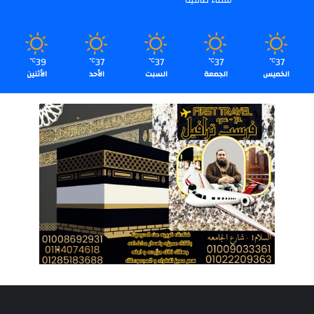
سماء صافية
39
37
37
37
37
℃
℃
℃
℃
℃
الخميس
الجمعة
السبت
الأحد
الأثنين