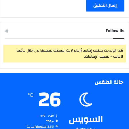
Follow Us
هذا الويدجت يتطلب إضافة أرقام لايت، يمكنك تنصيبها من خلال قائمة
القالب > تنصيب الإضافات.
حالة الطقس
26
℃
السويس
37º - 24º
70%
3.56 كيلومتر/ساعة