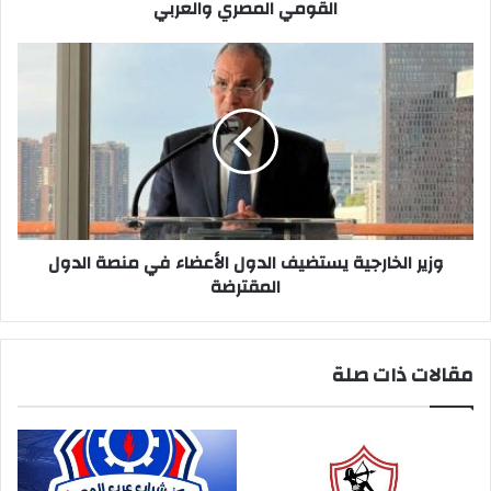
(١١٧)
القومي المصري والعربي
في
الاستراتيجية
وزير
والأمن
الخارجية
القومي
يستضيف
المصري
الدول
والعربي
الأعضاء
في
منصة
الدول
المقترضة
وزير الخارجية يستضيف الدول الأعضاء في منصة الدول
المقترضة
مقالات ذات صلة