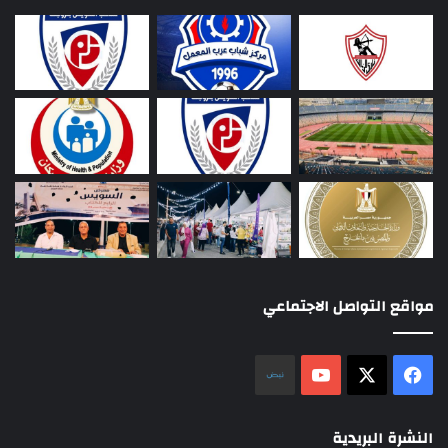
مواقع التواصل الاجتماعي
‫X
فيسبوك
‫YouTube
نلض
النشرة البريدية