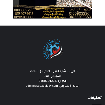
الزراير - شارع النيل - امام برج الساعة
السويس، مصر
الجوال: 01007147647
البريد الألكتروني: admin@suezbalady.com
تصنيفات