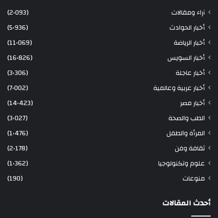
آراء ومقالات
(2٬093)
أخبار الحوادث
(5٬936)
أخبار الرياضة
(11٬069)
أخبار السويس
(16٬826)
أخبار عاجلة
(3٬306)
أخبار عربية وعالمية
(7٬002)
أخبار مصر
(14٬423)
الطب والصحة
(3٬027)
المرأة والطفل
(1٬476)
ثقافة وفن
(2٬178)
علوم وتكنولوجيا
(1٬362)
منوعات
(190)
أحدث المقالات