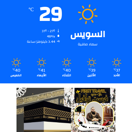
29
℃
السويس
37º - 27º
48%
3.44 كيلومتر/ساعة
سماء صافية
40
41
40
39
37
℃
℃
℃
℃
℃
الأحد
الأثنين
الثلاثاء
الأربعاء
الخميس