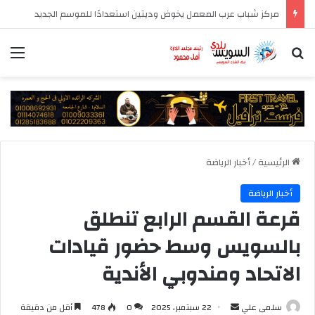
منتخب السويس بتروجت يقترب من ضم مدافع غاني
بحث عن
الق
الرئيسية
/
أخبار الرياضة
أخبار الرياضة
قرعة القسم الرابع تنطلق
بالسويس وسط حضور قيادات
الاتحاد ومندوبي الأندية
أرسل
سلمى علي
22 سبتمبر، 2025
0
478
أقل من دقيقة