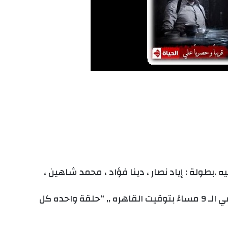
 .بطولة : إياد نصار ، دينا فؤاد ، محمد شاهين ،
إبتداءً من الخميس القادم ( 12 \ 2 \ 2014 ) في الـ 9 مساءً بتوقيت القاهره ,, “حلقة واحده كل