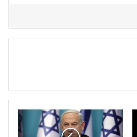
قادة
الوسط
واليسار
في