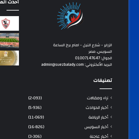
أحدث المق
الزراير - شارع النيل - امام برج الساعة
السويس، مصر
الجوال: 01007147647
البريد الألكتروني: admin@suezbalady.com
تصنيفات
آراء ومقالات
(2٬093)
أخبار الحوادث
(5٬936)
أخبار الرياضة
(11٬069)
أخبار السويس
(16٬826)
أخبار عاجلة
(3٬306)