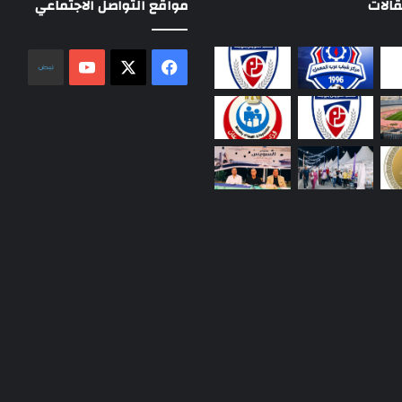
الات
مواقع التواصل الاجتماعي
‫X
فيسبوك
‫YouTube
نلض