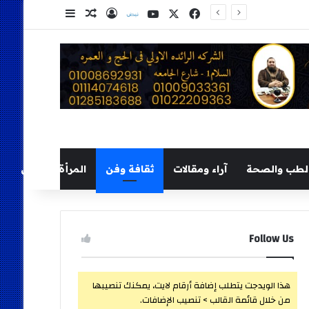
‫X
فيسبوك
‫YouTube
نلض
تسجيل الدخول
مقال عشوائي
إضافة عمود ج
لطب والصحة
آراء ومقالات
ثقافة وفن
المرأة والطفل
Follow Us
هذا الويدجت يتطلب إضافة أرقام لايت، يمكنك تنصيبها
من خلال قائمة القالب > تنصيب الإضافات.