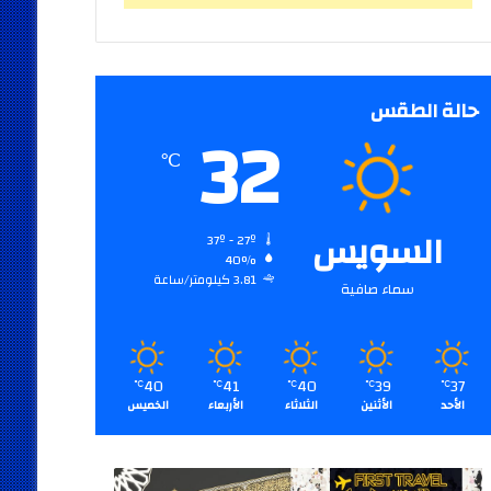
حالة الطقس
32
℃
السويس
37º - 27º
40%
3.81 كيلومتر/ساعة
سماء صافية
40
41
40
39
37
℃
℃
℃
℃
℃
الأحد
الأثنين
الثلاثاء
الأربعاء
الخميس