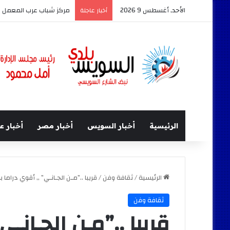
الأحد, أغسطس 9 2026
مركز شباب عرب المعمل ي
أخبار عاجلة
الرئيسية
أخبار السويس
أخبار مصر
أخبار ع
الرئيسية
/
ثقافة وفن
/
قريبا ..”مـن الجـانـي” ,, أقوي دراما 
ثقافة وفن
قريبا ..”مـن الجـانـي