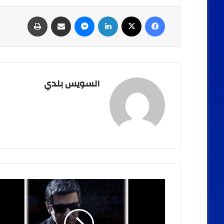
فيسبوك
‫X
لينكدإن
ماسنجر
مشاركة عبر البريد
طباعة
السويس بلدي
قريبا
.."مـن
الجـانـي"
,,