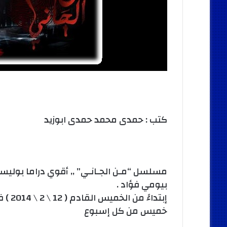
كتب : حمدى محمد حمدى ابوزيد
مسلسل “مـن الجـانـي” ,, أقوي دراما بوليسيه
بيومي فؤاد .
خميس من كل إسبوع