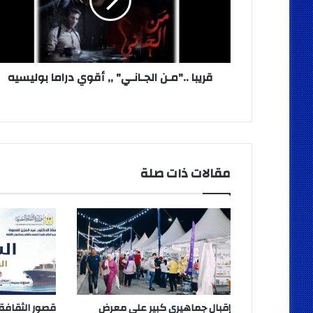
أقوي
دراما
بوليسيه
قريبا .."مـن الجـانـي" ,, أقوي دراما بوليسيه
مقالات ذات صلة
إقبال جماهيري كبير على معرض
قصور الثقاف