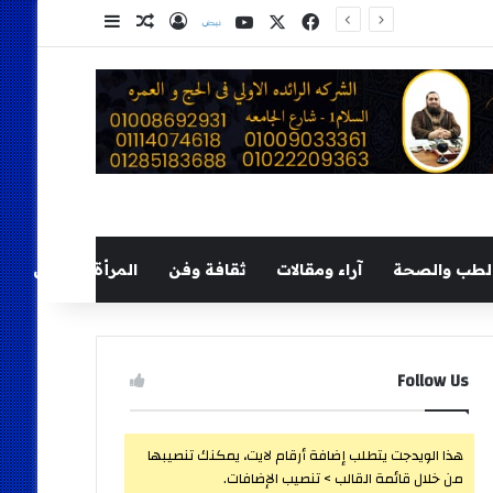
‫X
فيسبوك
‫YouTube
نلض
تسجيل الدخول
مقال عشوائي
إضافة عمود ج
لطب والصحة
آراء ومقالات
ثقافة وفن
المرأة والطفل
Follow Us
هذا الويدجت يتطلب إضافة أرقام لايت، يمكنك تنصيبها
من خلال قائمة القالب > تنصيب الإضافات.