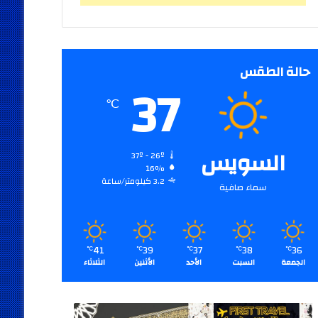
حالة الطقس
37
℃
السويس
37º - 26º
16%
3.2 كيلومتر/ساعة
سماء صافية
41
39
37
38
36
℃
℃
℃
℃
℃
الجمعة
السبت
الأحد
الأثنين
الثلاثاء