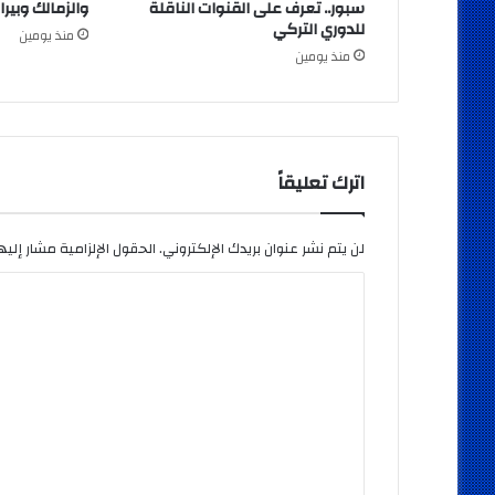
سبور.. تعرف على القنوات الناقلة
والزمالك وبيرا
للدوري التركي
منذ يومين
منذ يومين
اترك تعليقاً
لن يتم نشر عنوان بريدك الإلكتروني.
الحقول الإلزامية مشار إليها
ا
ل
ت
ع
ل
ي
ق