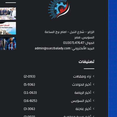
الزراير - شارع النيل - امام برج الساعة
السويس، مصر
الجوال: 01007147647
البريد الألكتروني: admin@suezbalady.com
تصنيفات
آراء ومقالات
(2٬093)
أخبار الحوادث
(5٬936)
أخبار الرياضة
(11٬063)
أخبار السويس
(16٬825)
أخبار عاجلة
(3٬306)
أخبار عربية وعالمية
(7٬002)