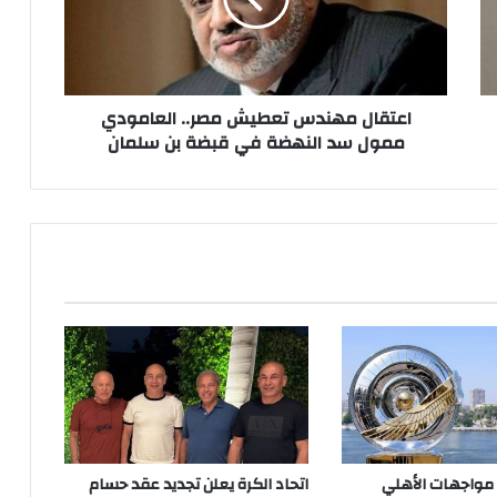
ممول
سد
النهضة
في
قبضة
اعتقال مهندس تعطيش مصر.. العامودي
بن
ممول سد النهضة في قبضة بن سلمان
سلمان
 مواجهات الأهلي
اتحاد الكرة يعلن تجديد عقد حسام