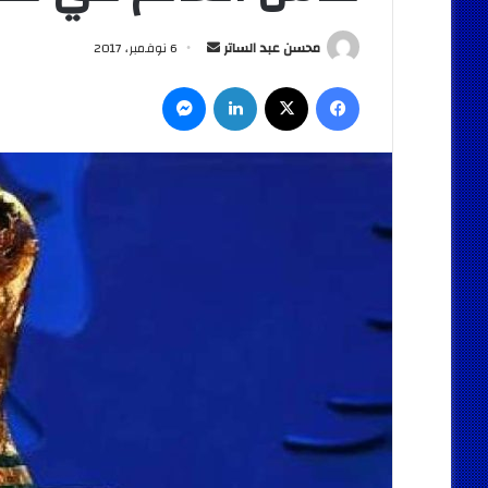
أرسل
محسن عبد الساتر
6 نوفمبر، 2017
بريدا
فيسبوك
‫X
لينكدإن
ماسنجر
إلكترونيا