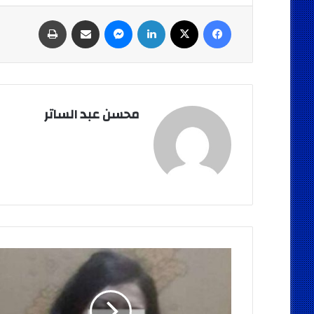
فيسبوك
‫X
لينكدإن
ماسنجر
مشاركة عبر البريد
طباعة
محسن عبد الساتر
سقوط
أكبر
هاربة
من
تنفيذ