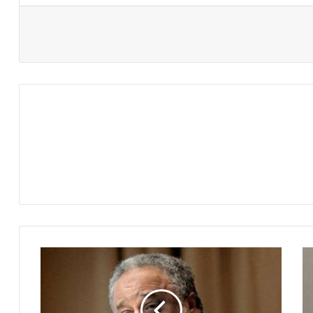
اعتقال
مهندس
تعطيش
مصر..
العامودي