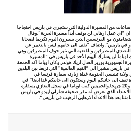
 ساعات من المسيرة الدولية التي ستجرى في باريس احتجاجا
ياة 17 شخصا في فرنسا ان “اي عمل ارهابي لن يوقف أبداً مسيرة الحرية”.وقال
تضامنون مع الفرنسيين الذين يسيرون اليوم تكريما لضحايا
و في باريس″.واضاف “نقف الى جانبهم ليس بالتعبير عن
التصدي للمتطرفين وللقضية التي تثير خوف المتطرفين وهي
اوباما لن يشارك اليوم الأحد في باريس في “المسيرة
 الجمهورية بوزير العدل اريك هولدر.وكان اوباما اكد الجمعة
في باريس مشيرا الى “القيم العالمية” التي تربط بين البلدين
لاية تينيسي الجنوبية غداة زيارته سفارة فرنسا في
 تقف الى جانبكم اليوم وستكون الى جانبكم غدا ايضا” في
ختام ثلاثة ايام من الرعب والهجمات اوقعت 17 قتيلا و20 جريحا.والخميس كتب اوباما في سجل التعازي بسفارة
اعتداء الذي تعرض له مقر صحيفة شارلي ايبدو في باريس.
نا بعد هذا الاعداء الارهابي الرهيب في باريس″.