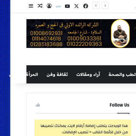
‫X
فيسبوك
‫YouTube
نلض
تسجيل الدخول
مقال عشوائي
إضافة عمود ج
لطب والصحة
آراء ومقالات
ثقافة وفن
المرأة والطفل
Follow Us
هذا الويدجت يتطلب إضافة أرقام لايت، يمكنك تنصيبها
من خلال قائمة القالب > تنصيب الإضافات.