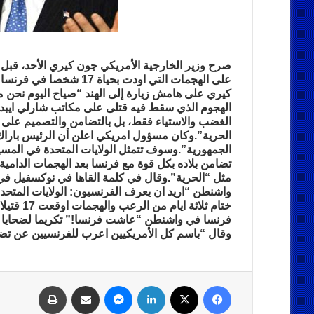
صرح وزير الخارجية الأمريكي جون كيري الأحد، قبل
على الهجمات التي اودت بح
كيري على هامش زيارة إلى الهند “صياح اليوم نحن م
الهجوم الذي سقط فيه قتلى على مكاتب شارلي ايبد
الغضب والاستياء فقط، بل بالتضامن والتصميم على 
الحرية”.وكان مسؤول امريكي اعلن أن الرئيس باراك 
الجمهورية”.وسوف تتمثل الولايات المتحدة في المسيرة
تضامن بلاده بكل قوة مع فرنسا بعد الهجمات الدامية 
مثل “الحرية”.وقال في كلمة القاها في نوكسفيل في و
واشنطن “اريد ان يعرف الفرنسيون: الولايات المتحدة
فرنسا في واشنطن “عاشت فرنسا!” تكريما لضحايا ال
وقال “باسم كل الأمريكيين اعرب للفرنسيين عن تضامن
فيسبوك
‫X
لينكدإن
ماسنجر
مشاركة عبر البريد
طباعة