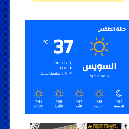
حالة الطقس
37
℃
السويس
37º - 26º
16%
0.77 كيلومتر/ساعة
سماء صافية
41
39
37
38
34
℃
℃
℃
℃
℃
الجمعة
السبت
الأحد
الأثنين
الثلاثاء