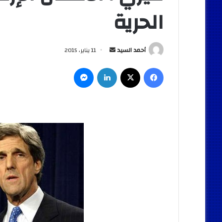
الحرية
أرسل
أحمد السيد
11 يناير، 2015
بريدا
فيسبوك
‫X
لينكدإن
ماسنجر
إلكترونيا