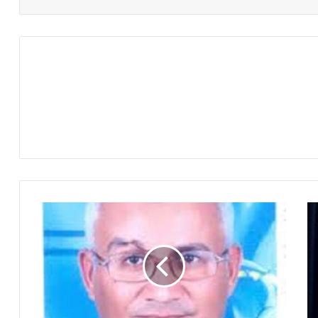
ننشر
جدول
انقطاع
المياه
والاماكن
باحياء
السويس
خلال