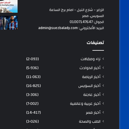
الزراير - شارع النيل - امام برج الساعة
السويس، مصر
الجوال: 01007147647
البريد الألكتروني: admin@suezbalady.com
تصنيفات
آراء ومقالات
(2٬093)
أخبار الحوادث
(5٬936)
أخبار الرياضة
(11٬063)
أخبار السويس
(16٬825)
أخبار عاجلة
(3٬306)
أخبار عربية وعالمية
(7٬002)
أخبار مصر
(14٬417)
الطب والصحة
(3٬026)