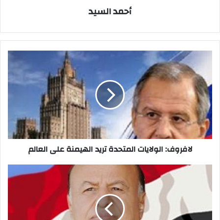
أحمد السيد
لافروف:
الولايات
المتحدة
تريد
الهيمنة
على
العالم
لافروف: الولايات المتحدة تريد الهيمنة على العالم
الرئيس
اليمني
يقدم
استقالته
لرئيس