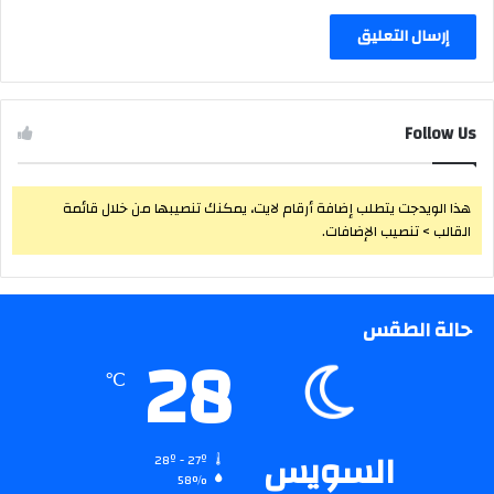
Follow Us
هذا الويدجت يتطلب إضافة أرقام لايت، يمكنك تنصيبها من خلال قائمة
القالب > تنصيب الإضافات.
حالة الطقس
28
℃
السويس
28º - 27º
58%