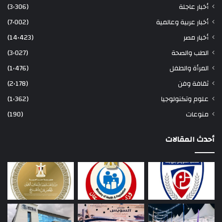
أخبار عاجلة
(3٬306)
أخبار عربية وعالمية
(7٬002)
أخبار مصر
(14٬423)
الطب والصحة
(3٬027)
المرأة والطفل
(1٬476)
ثقافة وفن
(2٬178)
علوم وتكنولوجيا
(1٬362)
منوعات
(190)
أحدث المقالات