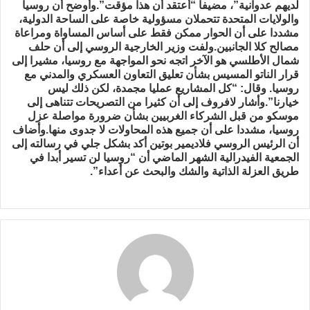
لديهم عدوانية”، مضيفا “أعتقد أن هذا مؤقت”.وأوضح أن روسيا
والولايات المتحدة تتحملان مسؤولية خاصة على الساحة الدولية،
مشددا على أن الحوار ممكن فقط على أساس المساواة ومراعاة
مصالح كلا الجانبين.ولفت وزير الخارجية الروسي إلى أن حلف
شمال الأطلسي هو الآخر اتجه نحو المواجهة مع روسيا، مشيرا إلى
قرار الناتو المسيس بشأن تعليق التعاون العسكري والمدني مع
روسيا. وقال: “كل المشاريع عمليا مجمدة، لكن ذلك ليس
خيارنا”.وأشار لافروف إلى أن كثيرا من التصريحات تتناهى إلى
موسكو من قبل الشركاء الغربيين بشأن ضرورة مواصلة عزل
روسيا، مشددا على أن جميع هذه المحاولات لا جدوى منها.وأضاف
أن الرئيس الروسي فلاديمير بوتين أكد بشكل جلي في رسالته إلى
الجمعية الفيدرالية الشهر الماضي أن “روسيا لن تسير أبدا في
طريق العزلة الذاتية والشك والبحث عن أعداء”.