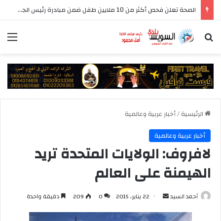
الصحة تعلن فحص أكثر من 10 ملايين طفل ضمن مبادرة رئيس الجمهورية للكشف المبكر وعلاج فقدان السمع لدى حديثي الولادة
بحث عن
الق
الرئيسية
/
أخبار عربية وعالمية
أخبار عربية وعالمية
لافروف: الولايات المتحدة تريد
الهيمنة على العالم
أرسل
أحمد السيد
22 يناير، 2015
0
209
دقيقة واحدة
بريدا
إلكترونيا