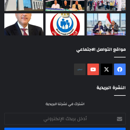
مواقع التواصل الاجتماعي
‫X
فيسبوك
‫YouTube
نلض
النشرة البريدية
اشترك في نشرتنا البريدية
أدخل
بريدك
الإلكتروني