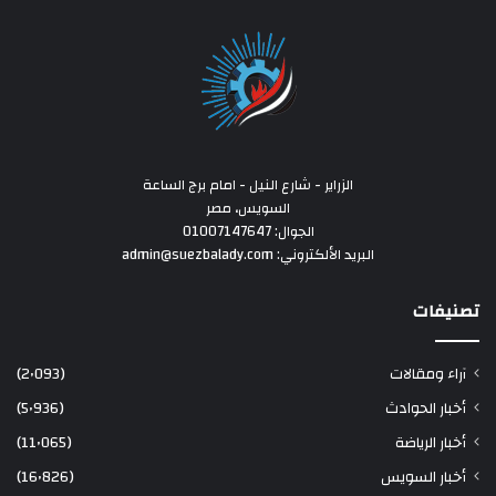
الزراير - شارع النيل - امام برج الساعة
السويس، مصر
الجوال: 01007147647
البريد الألكتروني: admin@suezbalady.com
تصنيفات
آراء ومقالات
(2٬093)
أخبار الحوادث
(5٬936)
أخبار الرياضة
(11٬065)
أخبار السويس
(16٬826)