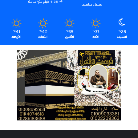
6.26 كيلومتر/ساعة
سماء صافية
41
40
39
37
28
℃
℃
℃
℃
℃
السبت
الأحد
الأثنين
الثلاثاء
الأربعاء