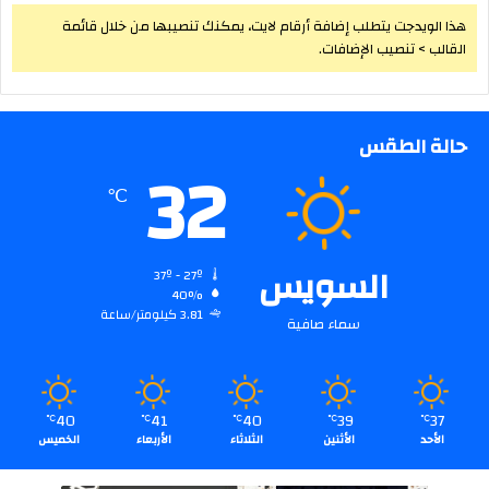
هذا الويدجت يتطلب إضافة أرقام لايت، يمكنك تنصيبها من خلال قائمة
القالب > تنصيب الإضافات.
حالة الطقس
32
℃
السويس
37º - 27º
40%
3.81 كيلومتر/ساعة
سماء صافية
40
41
40
39
37
℃
℃
℃
℃
℃
الأحد
الأثنين
الثلاثاء
الأربعاء
الخميس