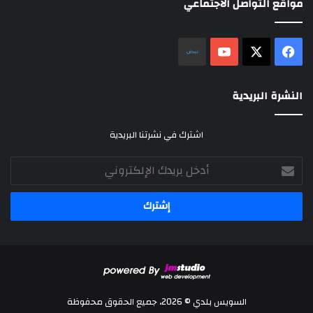
مواقع التواصل الاجتماعي
‫X
فيسبوك
‫YouTube
نلض
النشرة البريدية
اشترك في نشرتنا البريدية
أدخل
بريدك
الإلكتروني
السويس بلدي © 2026، جميع الحقوق محفوظة