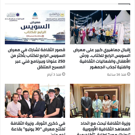
إقبال جماهيري كبير على معرض
قصور الثقافة تشارك في معرض
السويس الرابع للكتاب.. ورش
السويس الرابع للكتاب بأكثر من
الأطفال والفعاليات الثقافية
250 عنوانا وببرنامج فني عبر
والفنية تجذب الجمهور
المسرح المتنقل
منذ 16 ساعة
منذ 3 أيام
وزيرة الثقافة تبحث مع اتحاد
في ذكرى الثورة.. وزيرة الثقافة
المعاهد الثقافية الأوروبية
تفتتح معرض “30 يونيو” بقاعة
“يونيك مصر” إطلاق “أكاديمية
آدم حنين