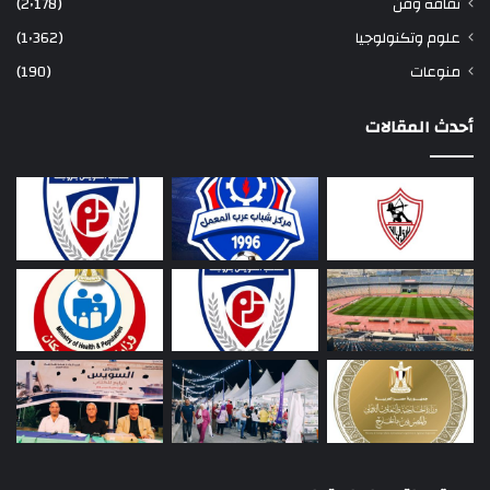
ثقافة وفن
(2٬178)
علوم وتكنولوجيا
(1٬362)
منوعات
(190)
أحدث المقالات