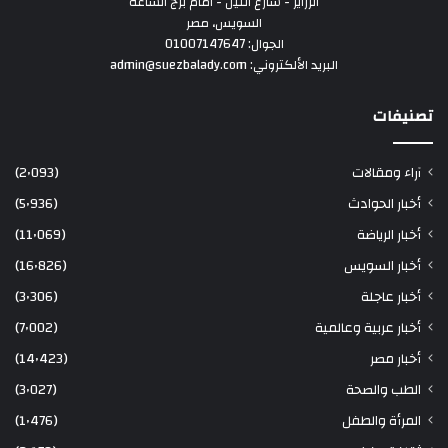
الزراير - شارع النيل - امام برج الساعة
السويس، مصر
الجوال: 01007147647
البريد الألكتروني: admin@suezbalady.com
تصنيفات
آراء ومقالات
(2٬093)
أخبار الحوادث
(5٬936)
أخبار الرياضة
(11٬069)
أخبار السويس
(16٬826)
أخبار عاجلة
(3٬306)
أخبار عربية وعالمية
(7٬002)
أخبار مصر
(14٬423)
الطب والصحة
(3٬027)
المرأة والطفل
(1٬476)