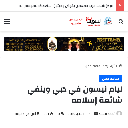
مركز شباب عرب المعمل يخوض وديتين استعدادًا للموسم الجديد
بحث عن
الق
الرئيسية
/
ثقافة وفن
ثقافة وفن
ليام نيسون في دبي وينفي
شائعة إسلامه
أرسل
أحمد السيد
12 يناير، 2015
0
221
أقل من دقيقة
بريدا
إلكترونيا