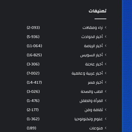
تصنيفات
آراء ومقالات
(2٬093)
أخبار الحوادث
(5٬936)
أخبار الرياضة
(11٬064)
أخبار السويس
(16٬825)
أخبار عاجلة
(3٬306)
أخبار عربية وعالمية
(7٬002)
أخبار مصر
(14٬417)
الطب والصحة
(3٬026)
المرأة والطفل
(1٬476)
ثقافة وفن
(2٬177)
علوم وتكنولوجيا
(1٬362)
منوعات
(189)