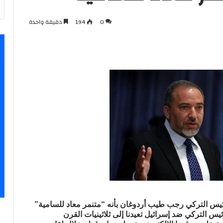
0
194
دقيقة واحدة
ئيس التركي رجب طيب أردوغان بأنه “متنمر معاد للسامية”
س التركي ضد إسرائيل تعيدنا إلى ثلاثينيات القرن