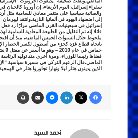
الماضي.ونقلت صحيفة “يديعوت أحرونوت” الإسرائيلية
سفراء إسرائيل، اليوم الأربعاء، إن أوروبا كالجبان 
والصائبة سياسيا على متنمر معادي للسامية مثل أردو
إلى اضطهاد اليهود في ألمانيا النازية.وانتقد ليبرما
إسرائيل في سبعينيات القرن الماضي مرارًا رد فعل 
قائلا إنه تم التقليل من الطبيعة المعادية للسامية ل
ملحوظ خلال السنوات الخمس الماضية، منذ أن اقتحمت
باتجاه قطاع غزة كجزء من أسطول لكسر الحصار الإ
حماس 
قضاها رئيسا للوزراء، ومرة أخرى منذ توليه الرئاس
الماضي،قال الزعيم التركي في مسيرة سياسية “الإسر
الذين يدينون هتلر ليلا ونهارا تجاوزوا هتلر في الهمجية
فيسبوك
‫X
لينكدإن
ماسنجر
مشاركة عبر البريد
طباعة
أحمد السيد