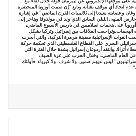
 على موقعها الإلكتروني عن ليبرمان قوله خلال لقاء مع
في عدم اتخاذ أي موقف بشأنه.وتابع “إن صمت أوروبا المتحضرة
غان وعصابته يعيدنا إلى ثلاثينيات القرن الماضي” في إشارة
ن حارس الملهى الليلي السابق الذي ولد في مولدوفا وهاجر إلى
أوروبا على هجمات اسلاميين في باريس الأسبوع الماضي،
هذه الهجمات.وتراجعت العلاقات بين إسرائيل وتركيا بشكل
 القوات الإسرائيلية سفينة مرمرة التركية، والتي أبحرت
سرائيلي البحري على القطاع الفلسطيني الذي تحكمة حركة
في عام 2010 – وهو ما أسفر عن مقتل 9 نشطاء أتراك.وانتقد أردوغان إسرائيل بشدة خلال الفترة التي
ة في العام الماضي.. وخلال الحرب على غزة الصيف
ائيليون” ليس لديهم ضمير، ولا شرف، ولا كبرياء. فأولئك
”.