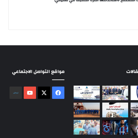
الات
مواقع التواصل الاجتماعي
‫X
فيسبوك
‫YouTube
نلض