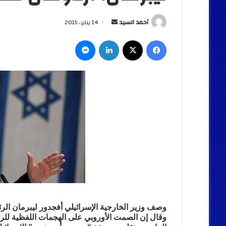
أرسل
أحمد السيد
14 يناير، 2015
بريدا
فيسبوك
‫X
لينكدإن
ماسنجر
إلكترونيا
وصف وزير الخارجية الإسرائيلي أفجدور ليبرمان الر
وقال إن الصمت الأوروبي على الهجمات اللفظية للرئي