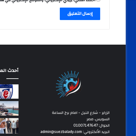
أحدث المق
الزراير - شارع النيل - امام برج الساعة
السويس، مصر
الجوال: 01007147647
البريد الألكتروني: admin@suezbalady.com