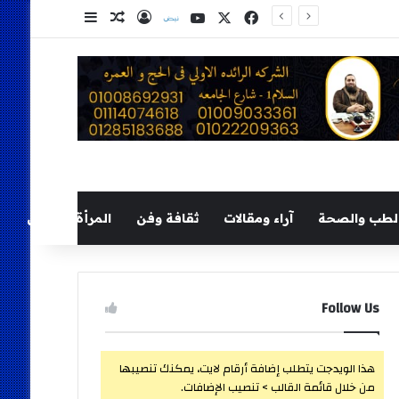
‫X
فيسبوك
‫YouTube
نلض
تسجيل الدخول
مقال عشوائي
إضافة عمود ج
لطب والصحة
آراء ومقالات
ثقافة وفن
المرأة والطفل
Follow Us
هذا الويدجت يتطلب إضافة أرقام لايت، يمكنك تنصيبها
من خلال قائمة القالب > تنصيب الإضافات.