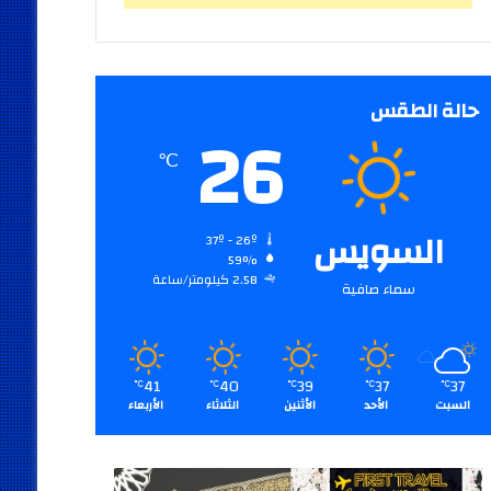
حالة الطقس
26
℃
السويس
37º - 26º
59%
2.58 كيلومتر/ساعة
سماء صافية
41
40
39
37
37
℃
℃
℃
℃
℃
السبت
الأحد
الأثنين
الثلاثاء
الأربعاء