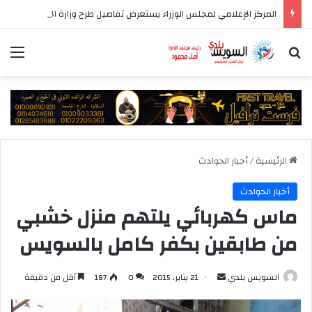
المركز الإعلامي لمجلس الوزراء يستعرض تفاصيل طرح وزارة الإسكان وحدات سكنية بنظام الإيجار
بحث عن
الق
الرئيسية
/
أخبار الحوادث
أخبار الحوادث
ماس كهربائي يلتهم منزل خشبي
من طابقين بكفر كامل بالسويس
أرسل
السويس بلدي
21 يناير، 2015
0
187
أقل من دقيقة
بريدا
إلكترونيا