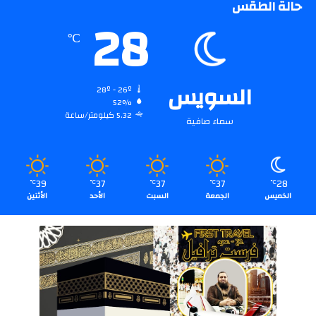
حالة الطقس
28
℃
السويس
28º - 26º
52%
5.32 كيلومتر/ساعة
سماء صافية
39
37
37
37
28
℃
℃
℃
℃
℃
الخميس
الجمعة
السبت
الأحد
الأثنين