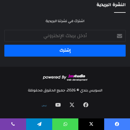
النشرة البريدية
اشترك في نشرتنا البريدية
أدخل
بريدك
الإلكتروني
السويس بلدي © 2026، جميع الحقوق محفوظة
‫X
فيسبوك
‫YouTube
نلض
يسبوك
‫X
واتساب
تيلقرام
ڤايبر