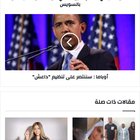
بالسويس
أوباما
:
سننتصر
على
تنظيم
"داعش"
أوباما : سننتصر على تنظيم "داعش"
مقالات ذات صلة