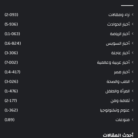
آراء ومقالات
(2٬093)
أخبار الحوادث
(5٬936)
أخبار الرياضة
(11٬063)
أخبار السويس
(16٬824)
أخبار عاجلة
(3٬306)
أخبار عربية وعالمية
(7٬002)
أخبار مصر
(14٬417)
الطب والصحة
(3٬026)
المرأة والطفل
(1٬476)
ثقافة وفن
(2٬177)
علوم وتكنولوجيا
(1٬362)
منوعات
(189)
أحدث المقالات