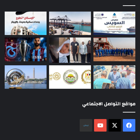
مواقع التواصل الاجتماعي
‫X
فيسبوك
‫YouTube
نلض