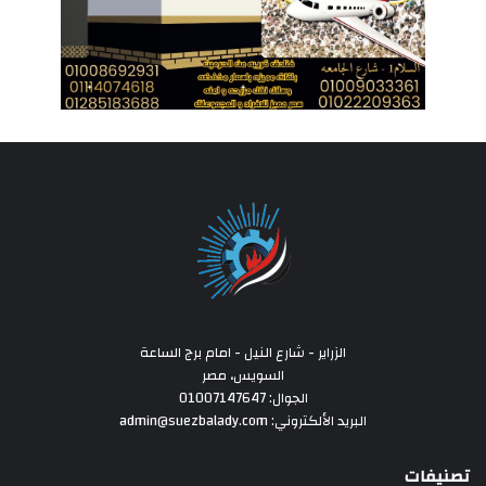
الزراير - شارع النيل - امام برج الساعة
السويس، مصر
الجوال: 01007147647
البريد الألكتروني: admin@suezbalady.com
تصنيفات