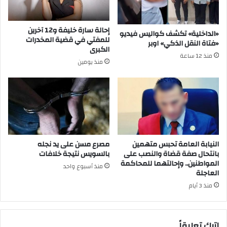
إحالة سارة خليفة و12 آخرين
«الداخلية» تكشف كواليس فيديو
للمفتي في قضية المخدرات
«فتاة النقل الذكي» اوبر
الكبرى
منذ 12 ساعة
منذ يومين
النيابة العامة تحبس متهمين
مصرع مسن على يد نجله
بانتحال صفة قضاة والنصب على
بالسويس نتيجة خلافات
المواطنين.. وإحالتهما للمحاكمة
منذ أسبوع واحد
العاجلة
منذ 3 أيام
اترك تعليقاً