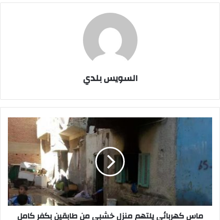
السويس بلدي
ماس
كهربائي
يلتهم
منزل
خشبي
من
طابقين
بكفر
كامل
بالسويس
ماس كهربائي يلتهم منزل خشبي من طابقين بكفر كامل