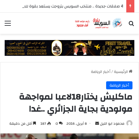
4 صفقات جديدة .. منتخب السويس بتروجت يستعد بقوة للموسم الجديد بقيادة سيد عيد
بحث عن
الق
الرئيسية
/
أخبار الرياضة
أخبار الرياضة
ماكليش يختار18لاعبا لمواجهة
مولودية بجاية الجزائري ..غدا
أرسل
محمود ابو الليل
8 أبريل، 2016
0
187
أقل من دقيقة
بريدا
إلكترونيا