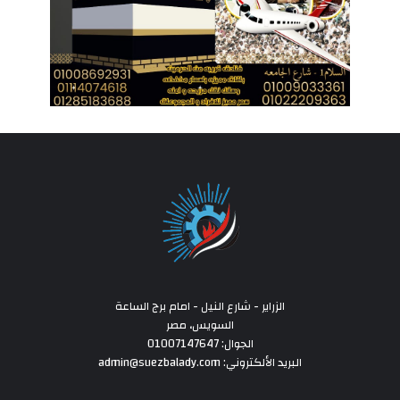
الزراير - شارع النيل - امام برج الساعة
السويس، مصر
الجوال: 01007147647
البريد الألكتروني: admin@suezbalady.com