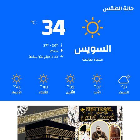
حالة الطقس
34
℃
السويس
37º - 26º
25%
3.33 كيلومتر/ساعة
سماء صافية
41
40
39
37
37
℃
℃
℃
℃
℃
السبت
الأحد
الأثنين
الثلاثاء
الأربعاء