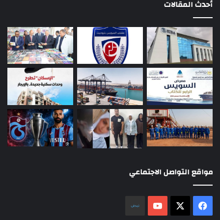
أحدث المقالات
مواقع التواصل الاجتماعي
‫X
فيسبوك
‫YouTube
نلض