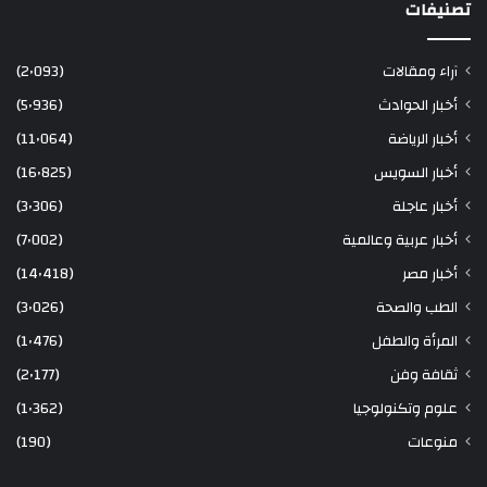
تصنيفات
آراء ومقالات
(2٬093)
أخبار الحوادث
(5٬936)
أخبار الرياضة
(11٬064)
أخبار السويس
(16٬825)
أخبار عاجلة
(3٬306)
أخبار عربية وعالمية
(7٬002)
أخبار مصر
(14٬418)
الطب والصحة
(3٬026)
المرأة والطفل
(1٬476)
ثقافة وفن
(2٬177)
علوم وتكنولوجيا
(1٬362)
منوعات
(190)