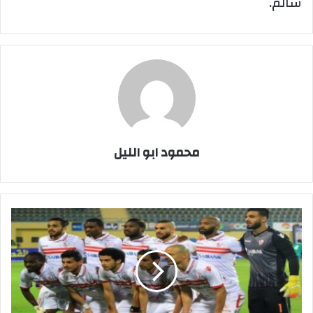
سالم.
محمود ابو الليل
الزمالك
بزيه
"الأبيض"
أمام
بجاية
بأبطال
أفريقيا