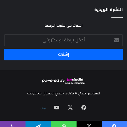
النشرة البريدية
اشترك في نشرتنا البريدية
أدخل
بريدك
الإلكتروني
السويس بلدي © 2026، جميع الحقوق محفوظة
‫X
فيسبوك
‫YouTube
نلض