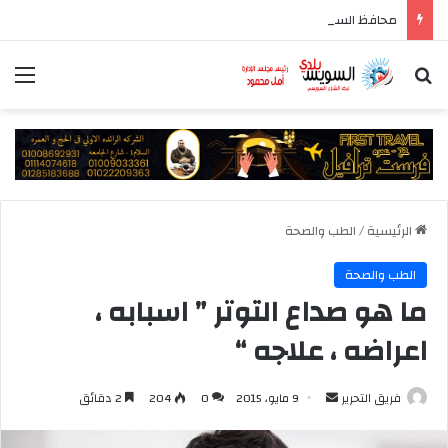
محافظ السويس يدشن أكبر حدث ثقافى بالمحافظة بمشاركة 37 دار نشر مصرية
بحث عن
الق
الرئيسية
/
الطب والصحة
الطب والصحة
ما هو صداع التوتر ” اسبابه ،
اعراضه ، علاجه “
أرسل
فريق التحرير
9 مايو، 2015
0
204
2 دقائق
بريدا
إلكترونيا