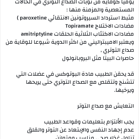
يوميا كوقاية من نوبات الصداع التوتري في الحالات
المستعصية والمزمنة منها :
مثبط استرداد السيروتونين الانتقائي paroxetine )
مضادات الاختلاج Topiramate
مضادات الاكتئاب الثلاثية الحلقات amitriptyline
ويعتبر الاميبتراليني من اكثر االدوية شيوعا للوقاية من
صداع التوتري ,
حاصرات البيتا مثل البروبانولول
قد يحقن الطبيب مادة البوتوكس في عضلات التي
تتشنج وتتقلص مع الصداع التوتري حتى يريحها
ويرخيها.
التعايش مع صداع التوتر
يجب الألتزام بتعليمات وقواعد الطبيب
عدم إجهاد النفس والإبتعاد عن التوتر والقلق
تناول غذاء صحي مناسب ومتوازن