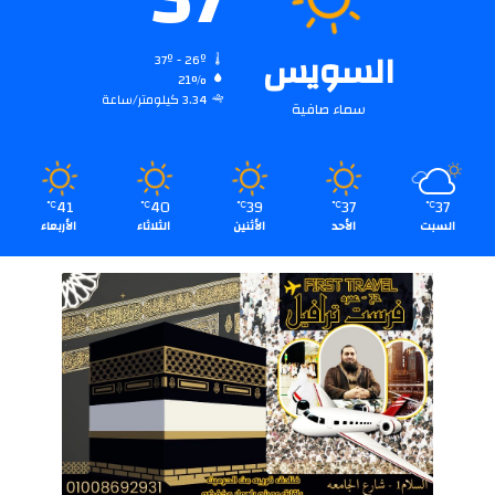
السويس
37º - 26º
21%
3.34 كيلومتر/ساعة
سماء صافية
41
40
39
37
37
℃
℃
℃
℃
℃
السبت
الأحد
الأثنين
الثلاثاء
الأربعاء