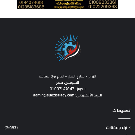
الزراير - شارع النيل - امام برج الساعة
السويس، مصر
الجوال: 01007147647
البريد الألكتروني: admin@suezbalady.com
تصنيفات
آراء ومقالات
(2٬093)