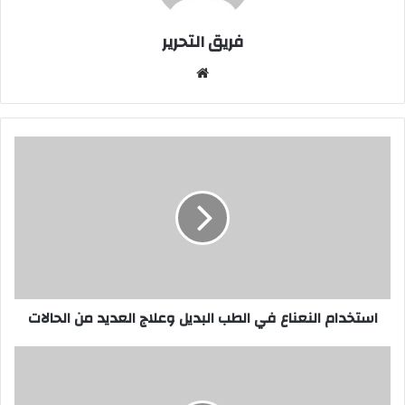
فريق التحرير
موقع
الويب
استخدام
النعناع
في
الطب
البديل
وعلاج
العديد
من
الحالات
استخدام النعناع في الطب البديل وعلاج العديد من الحالات
ما
هو
صداع