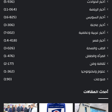
أخبار الحوادث
(5٬936)
أخبار الرياضة
(11٬064)
أخبار السويس
(16٬825)
أخبار عاجلة
(3٬306)
أخبار عربية وعالمية
(7٬002)
أخبار مصر
(14٬418)
الطب والصحة
(3٬026)
المرأة والطفل
(1٬476)
ثقافة وفن
(2٬177)
علوم وتكنولوجيا
(1٬362)
منوعات
(190)
أحدث المقالات