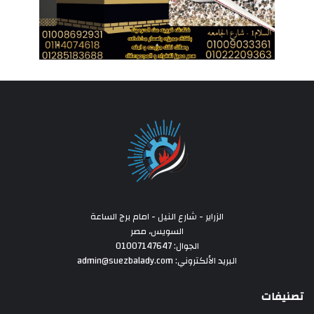
الزراير - شارع النيل - امام برج الساعة
السويس، مصر
الجوال: 01007147647
البريد الألكتروني: admin@suezbalady.com
تصنيفات