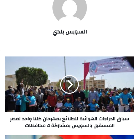
السويس بلدي
سباق
الدراجات
الهوائية
للطلائع
بمهرجان
كلنا
واحد
لمصر
المستقبل
بالسويس
سباق الدراجات الهوائية للطلائع بمهرجان كلنا واحد لمصر
بمشاركة
المستقبل بالسويس بمشاركة 4 محافظات
4
محافظات
الكرملين