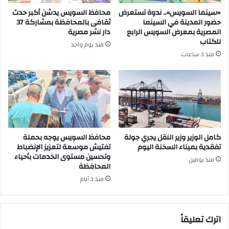
«سينما السويس».. ندوة تستعرض
محافظ السويس يدشن أكبر حدث
حضور المدينة في السينما
ثقافى بالمحافظة بمشاركة 37
المصرية بمعرض السويس الرابع
دار نشر مصرية
للكتاب
منذ يوم واحد
منذ 3 ساعات
كامل الوزير وزير النقل يجري جولة
محافظ السويس يوجه بحملة
تفقدية بميناء السخنة اليوم
تفتيش موسعة لتعزيز الإنضباط
وتحسين مستوى الخدمات بأحياء
منذ يومين
المحافظة
منذ 3 أيام
اترك تعليقاً