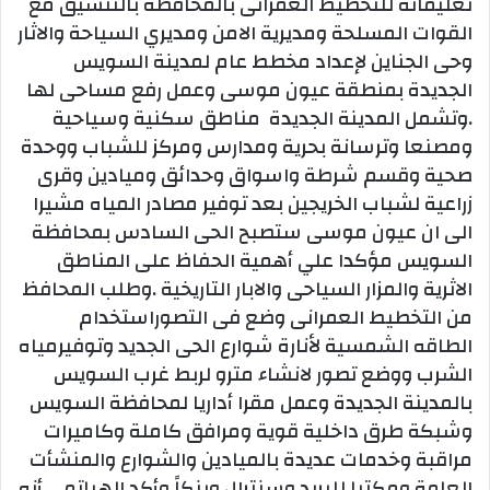
تعليماته للتخطيط العمرانى بالمحافظة بالتنسيق مع
القوات المسلحة ومديرية الامن ومديري السياحة والاثار
وحى الجناين لإعداد مخطط عام لمدينة السويس
الجديدة بمنطقة عيون موسى وعمل رفع مساحى لها
.وتشمل المدينة الجديدة مناطق سكنية وسياحية
ومصنعا وترسانة بحرية ومدارس ومركز للشباب ووحدة
صحية وقسم شرطة واسواق وحدائق وميادين وقرى
زراعية لشباب الخريجين بعد توفير مصادر المياه مشيرا
الى ان عيون موسى ستصبح الحى السادس بمحافظة
السويس مؤكدا علي أهمية الحفاظ على المناطق
الاثرية والمزار السياحى والابار التاريخية .وطلب المحافظ
من التخطيط العمرانى وضع فى التصوراستخدام
الطاقه الشمسية لأنارة شوارع الحى الجديد وتوفيرمياه
الشرب ووضع تصور لانشاء مترو لربط غرب السويس
بالمدينة الجديدة وعمل مقرا أداريا لمحافظة السويس
وشبكة طرق داخلية قوية ومرافق كاملة وكاميرات
مراقبة وخدمات عديدة بالميادين والشوارع والمنشأت
العامة ومكتبا للبريد وسنترال وبنكاً.وأكد الهياتمي أنه