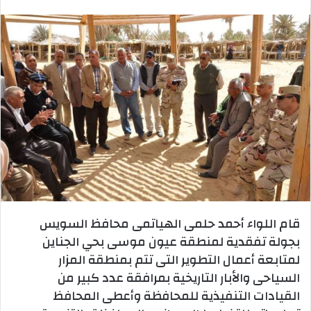
بريدا
إلكترونيا
قام اللواء أحمد حلمى الهياتمى محافظ السويس
بجولة تفقدية لمنطقة عيون موسى بحي الجناين
لمتابعة أعمال التطوير التى تتم بمنطقة المزار
السياحى والأبار التاريخية بمرافقة عدد كبير من
القيادات التنفيذية للمحافظة وأعطى المحافظ