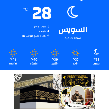
28
℃
السويس
28º - 27º
58%
6.26 كيلومتر/ساعة
سماء صافية
41
40
39
37
28
℃
℃
℃
℃
℃
السبت
الأحد
الأثنين
الثلاثاء
الأربعاء