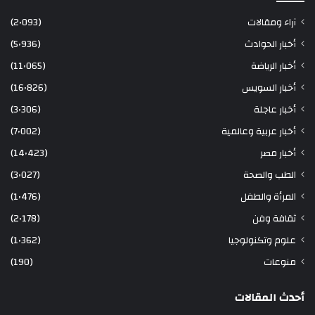
آراء ومقالات
(2٬093)
أخبار الحوادث
(5٬936)
أخبار الرياضة
(11٬065)
أخبار السويس
(16٬826)
أخبار عاجلة
(3٬306)
أخبار عربية وعالمية
(7٬002)
أخبار مصر
(14٬423)
الطب والصحة
(3٬027)
المرأة والطفل
(1٬476)
ثقافة وفن
(2٬178)
علوم وتكنولوجيا
(1٬362)
منوعات
(190)
أحدث المقالات