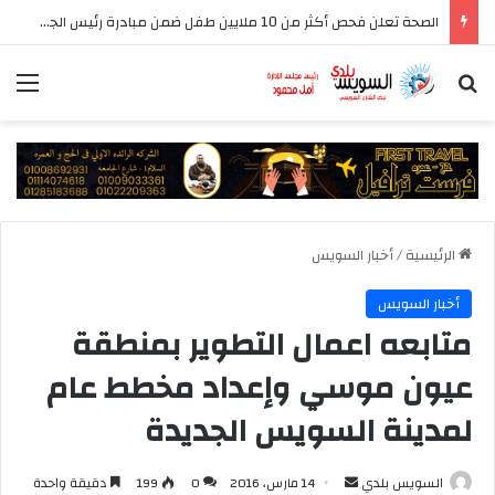
الصحة تعلن فحص أكثر من 10 ملايين طفل ضمن مبادرة رئيس الجمهورية للكشف المبكر وعلاج فقدان السمع لدى حديثي الولادة
بحث عن
الق
الرئيسية
/
أخبار السويس
أخبار السويس
متابعه اعمال التطوير بمنطقة
عيون موسي وإعداد مخطط عام
لمدينة السويس الجديدة
أرسل
السويس بلدي
14 مارس، 2016
0
199
دقيقة واحدة