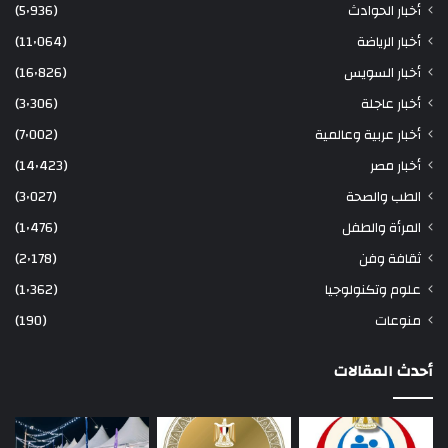
أخبار الحوادث
(5٬936)
أخبار الرياضة
(11٬064)
أخبار السويس
(16٬826)
أخبار عاجلة
(3٬306)
أخبار عربية وعالمية
(7٬002)
أخبار مصر
(14٬423)
الطب والصحة
(3٬027)
المرأة والطفل
(1٬476)
ثقافة وفن
(2٬178)
علوم وتكنولوجيا
(1٬362)
منوعات
(190)
أحدث المقالات