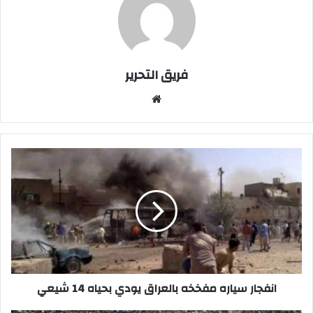
فريق التحرير
موقع
الويب
انفجار
سياره
مفخخه
بالعراق
يودي
بحياه
14
شيعي
انفجار سياره مفخخه بالعراق يودي بحياه 14 شيعي