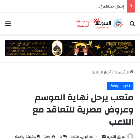
إقبال جماهيري كبير على معرض السويس الرابع للكتاب.. ورش الأطفال والفعاليات الثقافية والفنية تجذب الجمهور
بحث عن
الق
الرئيسية
/
أخبار الرياضة
أخبار الرياضة
متعب يرحل نهاية الموسم
وعروض مصرية للتعاقد مع
اللاعب
أرسل
فريق التحرير
30 أبريل، 2016
0
199
دقيقة واحدة