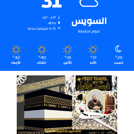
31
السويس
31º - 27º
41%
6.72 كيلومتر/ساعة
غيوم متفرقة
42
40
39
37
29
℃
℃
℃
℃
℃
السبت
الأحد
الأثنين
الثلاثاء
الأربعاء