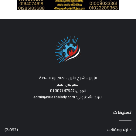
الزراير - شارع النيل - امام برج الساعة
السويس، مصر
الجوال: 01007147647
البريد الألكتروني: admin@suezbalady.com
تصنيفات
آراء ومقالات
(2٬093)