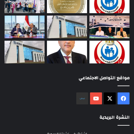
مواقع التواصل الاجتماعي
‫X
فيسبوك
‫YouTube
نلض
النشرة البريدية
اشترك في نشرتنا البريدية