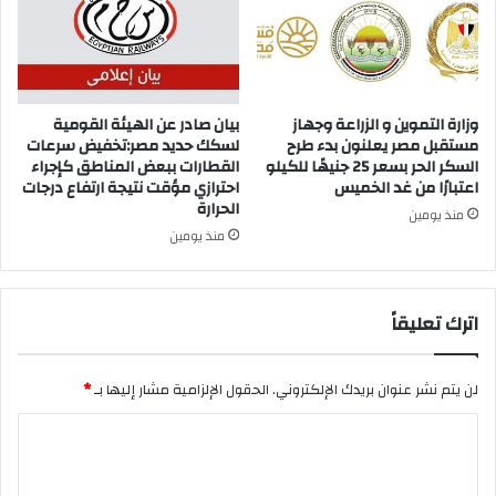
وزارة التموين و الزراعة وجهاز
بيان صادر عن الهيئة القومية
مستقبل مصر يعلنون بدء طرح
لسكك حديد مصر:تخفيض سرعات
السكر الحر بسعر 25 جنيهًا للكيلو
القطارات ببعض المناطق كإجراء
اعتبارًا من غد الخميس
احترازي مؤقت نتيجة ارتفاع درجات
الحرارة
منذ يومين
منذ يومين
اترك تعليقاً
لن يتم نشر عنوان بريدك الإلكتروني.
الحقول الإلزامية مشار إليها بـ
*
ا
ل
ت