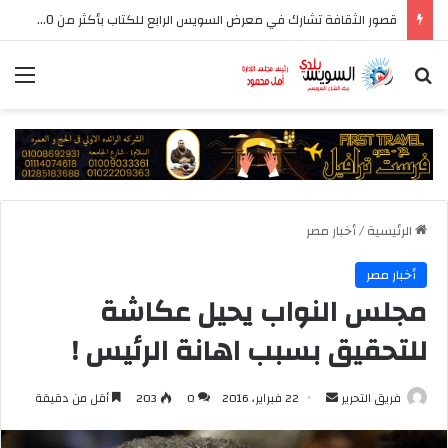
قصور الثقافة تشارك في معرض السويس الرابع للكتاب بأكثر من 250 عنوانا وببرنامج فني عبر المسرح المتنقل
بحث عن
الق
الرئيسية
/
أخبار مصر
أخبار مصر
مجلس النواب يحيل عكاشة
للتحقيق بسبب اهانة الرئيس !
أرسل
فريق التحرير
22 فبراير، 2016
0
203
أقل من دقيقة
بريدا
إلكترونيا