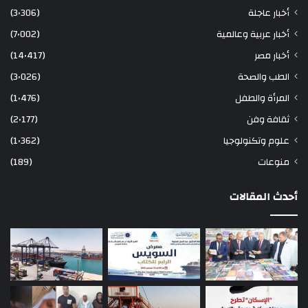
أخبار عاجلة
(3٬306)
أخبار عربية وعالمية
(7٬002)
أخبار مصر
(14٬417)
الطب والصحة
(3٬026)
المرأة والطفل
(1٬476)
ثقافة وفن
(2٬177)
علوم وتكنولوجيا
(1٬362)
منوعات
(189)
أحدث المقالات