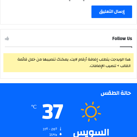
Follow Us
هذا الويدجت يتطلب إضافة أرقام لايت، يمكنك تنصيبها من خلال قائمة
القالب > تنصيب الإضافات.
حالة الطقس
37
℃
السويس
37º - 26º
15%