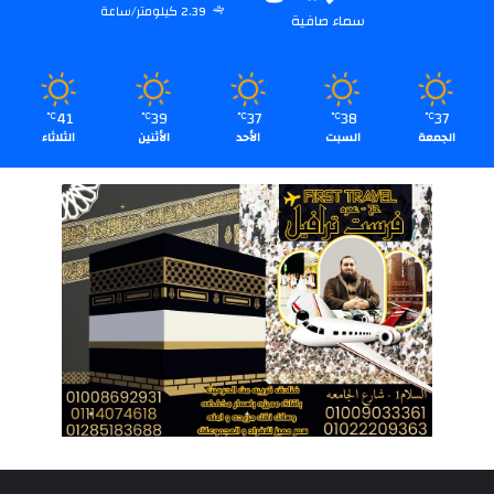
2.39 كيلومتر/ساعة
سماء صافية
41
39
37
38
37
℃
℃
℃
℃
℃
الجمعة
السبت
الأحد
الأثنين
الثلاثاء