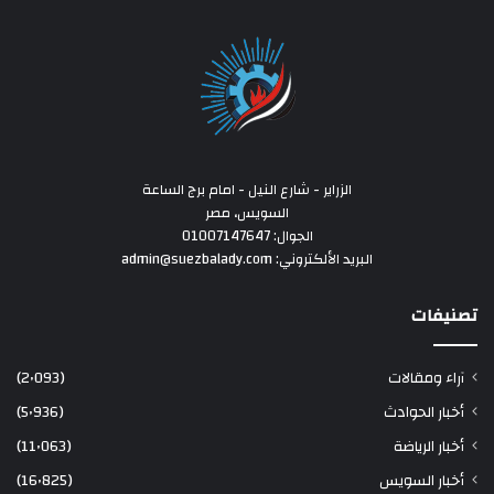
الزراير - شارع النيل - امام برج الساعة
السويس، مصر
الجوال: 01007147647
البريد الألكتروني: admin@suezbalady.com
تصنيفات
آراء ومقالات
(2٬093)
أخبار الحوادث
(5٬936)
أخبار الرياضة
(11٬063)
أخبار السويس
(16٬825)