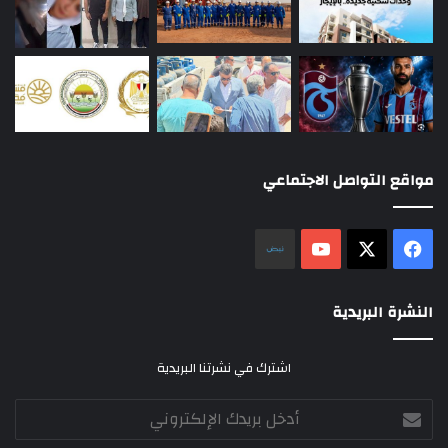
مواقع التواصل الاجتماعي
‫X
فيسبوك
‫YouTube
نلض
النشرة البريدية
اشترك في نشرتنا البريدية
أدخل
بريدك