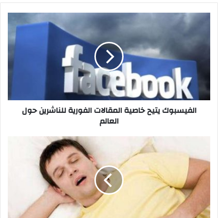
الفيسبوك
يتيح
خاصية
المقالات
الفورية
للناشرين
حول
العالم
الفيسبوك يتيح خاصية المقالات الفورية للناشرين حول
العالم
اضطراب
التنفس
أثناء
النوم
يرفع
معدلات
الإصابة
بأمراض