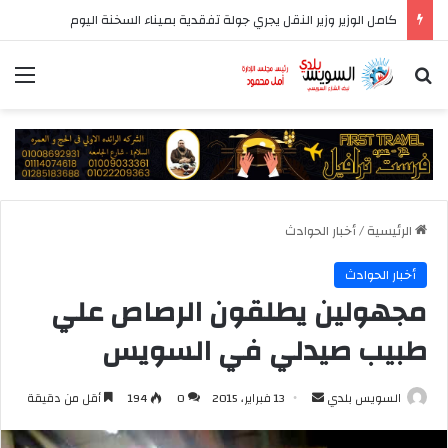
كامل الوزير وزير النقل يجري جولة تفقدية بميناء السخنة اليوم
بحث عن
الق
الرئيسية
/
أخبار الحوادث
أخبار الحوادث
مجهولين يطلقون الرصاص علي
طبيب صيدلي في السويس
أرسل
السويس بلدي
13 فبراير، 2015
0
194
أقل من دقيقة
بريدا
إلكترونيا