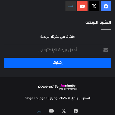
‫X
فيسبوك
‫YouTube
نلض
النشرة البريدية
اشترك في نشرتنا البريدية
أدخل
بريدك
الإلكتروني
السويس بلدي © 2026، جميع الحقوق محفوظة
‫X
فيسبوك
‫YouTube
نلض