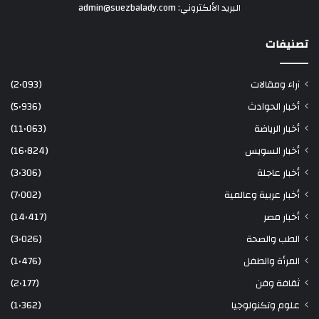
البريد الألكتروني: admin@suezbalady.com
تصنيفات
آراء ومقالات
(2٬093)
أخبار الحوادث
(5٬936)
أخبار الرياضة
(11٬063)
أخبار السويس
(16٬824)
أخبار عاجلة
(3٬306)
أخبار عربية وعالمية
(7٬002)
أخبار مصر
(14٬417)
الطب والصحة
(3٬026)
المرأة والطفل
(1٬476)
ثقافة وفن
(2٬177)
علوم وتكنولوجيا
(1٬362)