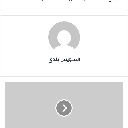
السويس بلدي
تذمر
اهالى
السيد
هاشم
بالجناين
لرفض
عمل
سور