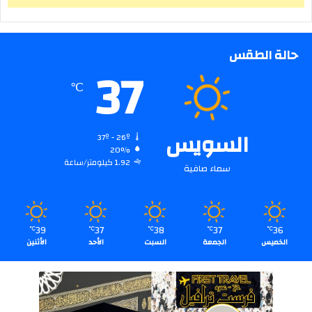
حالة الطقس
37
℃
السويس
37º - 26º
20%
1.92 كيلومتر/ساعة
سماء صافية
39
37
38
37
36
℃
℃
℃
℃
℃
الخميس
الجمعة
السبت
الأحد
الأثنين