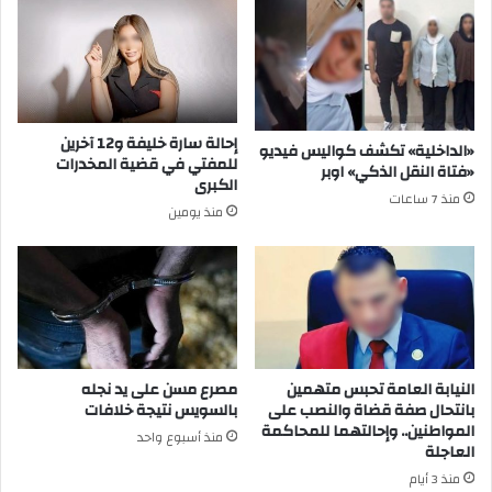
إحالة سارة خليفة و12 آخرين
«الداخلية» تكشف كواليس فيديو
للمفتي في قضية المخدرات
«فتاة النقل الذكي» اوبر
الكبرى
منذ 7 ساعات
منذ يومين
النيابة العامة تحبس متهمين
مصرع مسن على يد نجله
بانتحال صفة قضاة والنصب على
بالسويس نتيجة خلافات
المواطنين.. وإحالتهما للمحاكمة
منذ أسبوع واحد
العاجلة
منذ 3 أيام