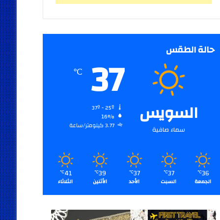
حالة الطقس
37
℃
السويس
37º - 25º
16%
3.77 كيلومتر/ساعة
سماء صافية
41
39
37
37
36
℃
℃
℃
℃
℃
الجمعة
السبت
الأحد
الأثنين
الثلاثاء