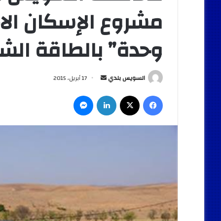
مشروع الإسكان الا
وحدة” بالطاقة ال
أرسل
السويس بلدي
17 أبريل، 2015
بريدا
فيسبوك
‫X
لينكدإن
ماسنجر
إلكترونيا