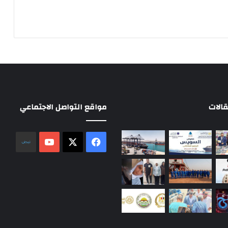
الات
مواقع التواصل الاجتماعي
‫X
فيسبوك
‫YouTube
نلض