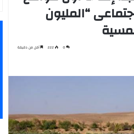
جتماعى “المليون
شمسية
0
222
أقل من دقيقة