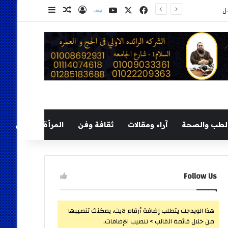
‫X
فيسبوك
‫YouTube
نلض
تسجيل الدخول
مقال عشوائي
إضافة عمود ج
لطب والصحة
آراء ومقالات
ثقافة وفن
المرأة والطفل
Follow Us
هذا الويدجت يتطلب إضافة أرقام لايت، يمكنك تنصيبها
من خلال قائمة القالب > تنصيب الإضافات.