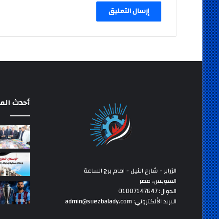
أحدث المق
الزراير - شارع النيل - امام برج الساعة
السويس، مصر
الجوال: 01007147647
البريد الألكتروني: admin@suezbalady.com