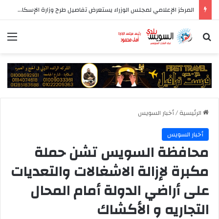
المركز الإعلامي لمجلس الوزراء يستعرض تفاصيل طرح وزارة الإسكان وحدات سكنية بنظام الإيجار
بحث عن
الق
الرئيسية
/
أخبار السويس
أخبار السويس
محافظة السويس تشن حملة
مكبرة لإزالة الاشغالات والتعديات
على أراضي الدولة أمام المحال
التجاريه و الأكشاك