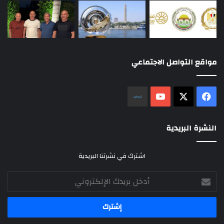
مواقع التواصل الاجتماعي
‫X
فيسبوك
‫YouTube
نلض
النشرة البريدية
اشترك في نشرتنا البريدية
أدخل
بريدك
الإلكتروني