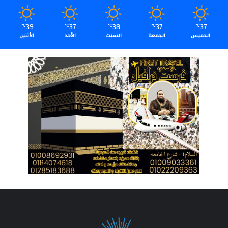
39
37
38
37
37
℃
℃
℃
℃
℃
الخميس
الجمعة
السبت
الأحد
الأثنين