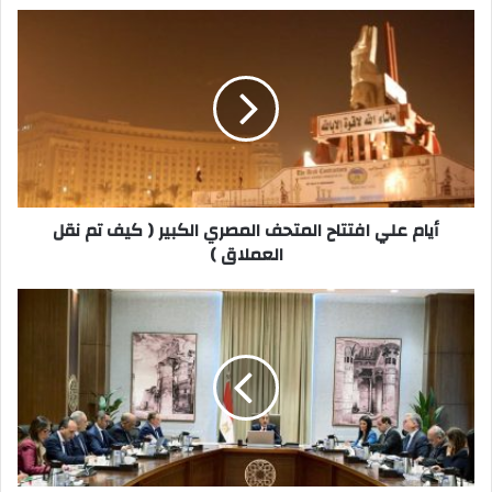
أيام
علي
افتتاح
المتحف
المصري
الكبير
(
كيف
تم
نقل
أيام علي افتتاح المتحف المصري الكبير ( كيف تم نقل
العملاق
العملاق )
)
رئيس
الوزراء
يتابع
موقف
تنفيذ
مشروعات
الطاقة
المُتجددة
وربطها