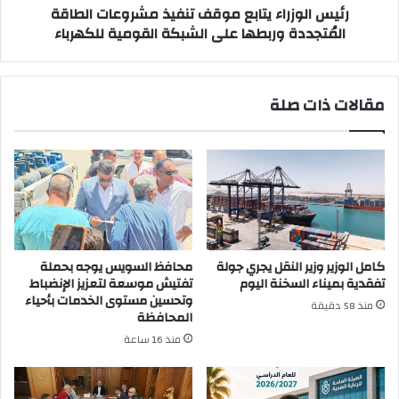
على
رئيس الوزراء يتابع موقف تنفيذ مشروعات الطاقة
الشبكة
المُتجددة وربطها على الشبكة القومية للكهرباء
القومية
للكهرباء
مقالات ذات صلة
كامل الوزير وزير النقل يجري جولة
محافظ السويس يوجه بحملة
تفقدية بميناء السخنة اليوم
تفتيش موسعة لتعزيز الإنضباط
وتحسين مستوى الخدمات بأحياء
منذ 58 دقيقة
المحافظة
منذ 16 ساعة