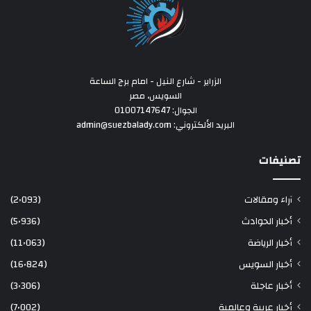
الزراير - شارع النيل - امام برج الساعة
السويس، مصر
الجوال: 01007147647
البريد الألكتروني: admin@suezbalady.com
تصنيفات
آراء ومقالات
(2٬093)
أخبار الحوادث
(5٬936)
أخبار الرياضة
(11٬063)
أخبار السويس
(16٬824)
أخبار عاجلة
(3٬306)
أخبار عربية وعالمية
(7٬002)