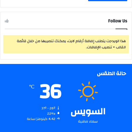
Follow Us
هذا الويدجت يتطلب إضافة أرقام لايت، يمكنك تنصيبها من خلال قائمة
القالب > تنصيب الإضافات.
حالة الطقس
36
℃
السويس
37º - 26º
22%
4.42 كيلومتر/ساعة
سماء صافية