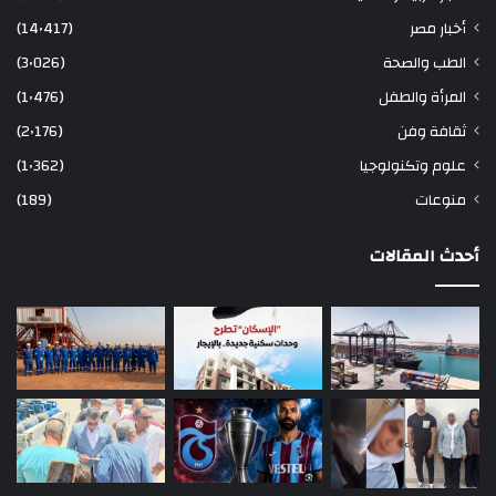
أخبار مصر
(14٬417)
الطب والصحة
(3٬026)
المرأة والطفل
(1٬476)
ثقافة وفن
(2٬176)
علوم وتكنولوجيا
(1٬362)
منوعات
(189)
أحدث المقالات