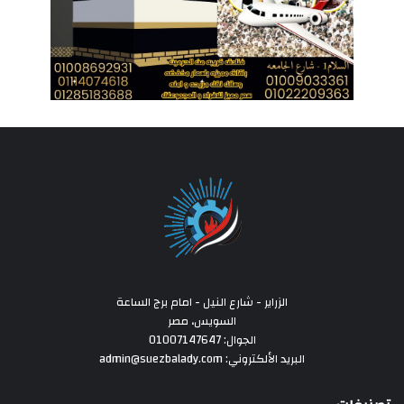
الزراير - شارع النيل - امام برج الساعة
السويس، مصر
الجوال: 01007147647
البريد الألكتروني: admin@suezbalady.com