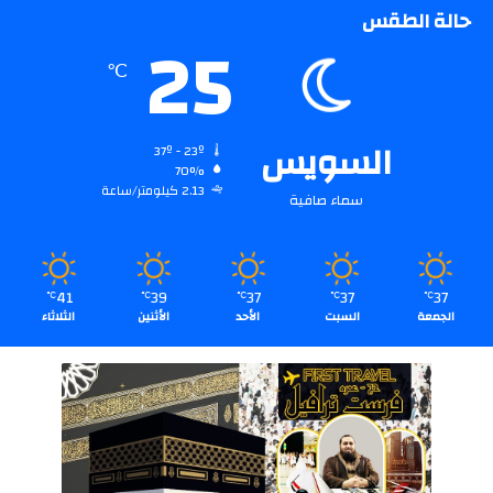
حالة الطقس
25
℃
السويس
37º - 23º
70%
2.13 كيلومتر/ساعة
سماء صافية
41
39
37
37
37
℃
℃
℃
℃
℃
الجمعة
السبت
الأحد
الأثنين
الثلاثاء