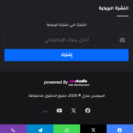
النشرة البريدية
اشترك في نشرتنا البريدية
أدخل
بريدك
الإلكتروني
السويس بلدي © 2026، جميع الحقوق محفوظة
‫X
فيسبوك
‫YouTube
نلض