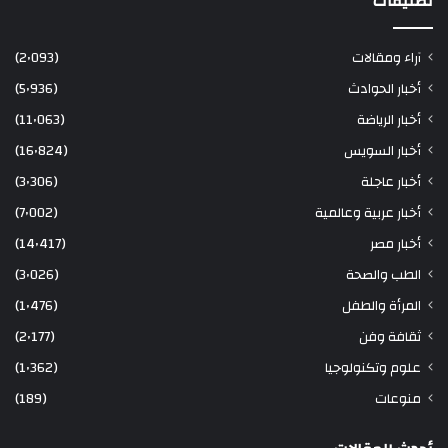
تصنيفات
آراء ومقالات
(2٬093)
أخبار الحوادث
(5٬936)
أخبار الرياضة
(11٬063)
أخبار السويس
(16٬824)
أخبار عاجلة
(3٬306)
أخبار عربية وعالمية
(7٬002)
أخبار مصر
(14٬417)
الطب والصحة
(3٬026)
المرأة والطفل
(1٬476)
ثقافة وفن
(2٬177)
علوم وتكنولوجيا
(1٬362)
منوعات
(189)