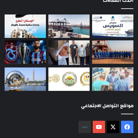
أحدث المقالات
مواقع التواصل الاجتماعي
‫X
فيسبوك
‫YouTube
نلض