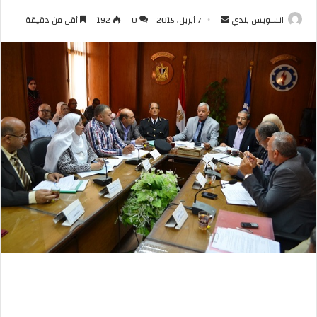
أرسل
السويس بلدي
7 أبريل، 2015
0
192
أقل من دقيقة
بريدا
إلكترونيا