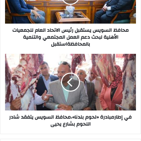
العام
للجمعيات
الأهلية
لبحث
دعم
محافظ السويس يستقبل رئيس الاتحاد العام للجمعيات
العمل
الأهلية لبحث دعم العمل المجتمعي والتنمية
المجتمعي
بالمحافظةاستقبل
والتنمية
بالمحافظةاستقبل
في
إطارمبادرة
«لحوم
بلدنا»،محافظ
السويس
يتفقد
شادر
اللحوم
بشارع
يحيى
في إطارمبادرة «لحوم بلدنا»،محافظ السويس يتفقد شادر
اللحوم بشارع يحيى