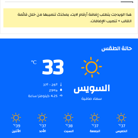
هذا الويدجت يتطلب إضافة أرقام لايت، يمكنك تنصيبها من خلال قائمة
القالب > تنصيب الإضافات.
حالة الطقس
33
℃
السويس
37º - 26º
29%
4.25 كيلومتر/ساعة
سماء صافية
39
37
38
37
37
℃
℃
℃
℃
℃
الخميس
الجمعة
السبت
الأحد
الأثنين