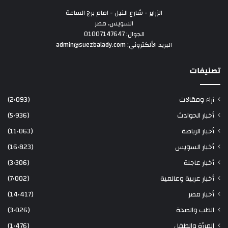
الزراير - شارع النيل - امام برج الساعة
السويس، مصر
الجوال: 01007147647
البريد الألكتروني: admin@suezbalady.com
تصنيفات
آراء ومقالات
(2٬093)
أخبار الحوادث
(5٬936)
أخبار الرياضة
(11٬063)
أخبار السويس
(16٬823)
أخبار عاجلة
(3٬306)
أخبار عربية وعالمية
(7٬002)
أخبار مصر
(14٬417)
الطب والصحة
(3٬026)
المرأة والطفل
(1٬476)