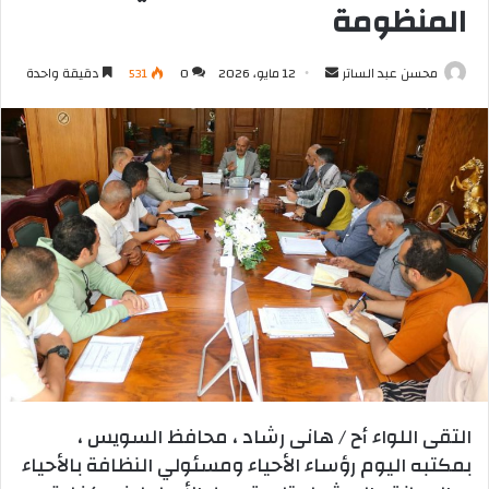
المنظومة
أرسل
محسن عبد الساتر
12 مايو، 2026
0
531
دقيقة واحدة
بريدا
إلكترونيا
التقى اللواء أح / هانى رشاد ، محافظ السويس ،
بمكتبه اليوم رؤساء الأحياء ومسئولي النظافة بالأحياء