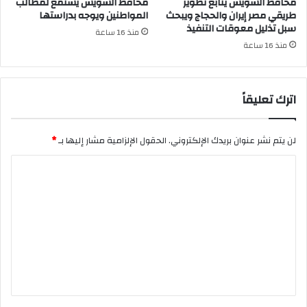
محافظ السويس يتابع تطوير
محافظ السويس يستمع لمطالب
طريقي مصر إيران والحجاج ويبحث
المواطنين ويوجه بدراستها
سبل تذليل معوقات التنفيذ
منذ 16 ساعة
منذ 16 ساعة
اترك تعليقاً
لن يتم نشر عنوان بريدك الإلكتروني.
الحقول الإلزامية مشار إليها بـ
*
ا
ل
ت
ع
ل
ي
ق