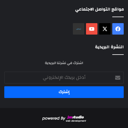
مواقع التواصل الاجتماعي
‫X
فيسبوك
‫YouTube
نلض
النشرة البريدية
اشترك في نشرتنا البريدية
أدخل
بريدك
الإلكتروني