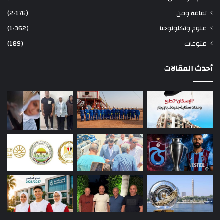
ثقافة وفن
(2٬176)
علوم وتكنولوجيا
(1٬362)
منوعات
(189)
أحدث المقالات