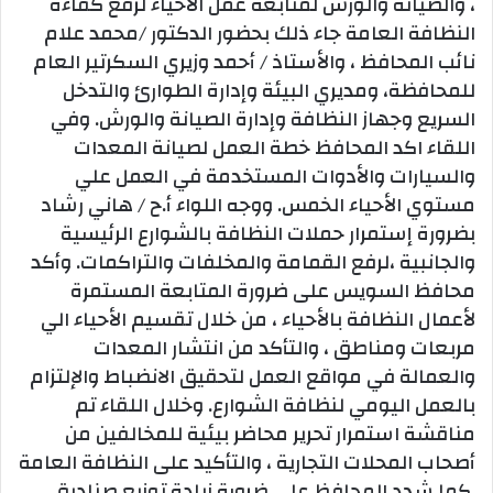
، والصيانة والورش لمتابعة عمل الأحياء لرفع كفاءة
النظافة العامة جاء ذلك بحضور الدكتور /محمد علام
نائب المحافظ ، والأستاذ / أحمد وزيري السكرتير العام
للمحافظة، ومديري البيئة وإدارة الطوارئ والتدخل
السريع وجهاز النظافة وإدارة الصيانة والورش. وفي
اللقاء اكد المحافظ خطة العمل لصيانة المعدات
والسيارات والأدوات المستخدمة في العمل علي
مستوي الأحياء الخمس. ووجه اللواء أ.ح / هاني رشاد
بضرورة إستمرار حملات النظافة بالشوارع الرئيسية
والجانبية ،لرفع القمامة والمخلفات والتراكمات. وأكد
محافظ السويس على ضرورة المتابعة المستمرة
لأعمال النظافة بالأحياء ، من خلال تقسيم الأحياء الي
مربعات ومناطق ، والتأكد من انتشار المعدات
والعمالة في مواقع العمل لتحقيق الانضباط والإلتزام
بالعمل اليومي لنظافة الشوارع. وخلال اللقاء تم
مناقشة استمرار تحرير محاضر بيئية للمخالفين من
أصحاب المحلات التجارية ، والتأكيد على النظافة العامة
.كما شدد المحافظ علي ضرورة زيادة توزيع صناديق