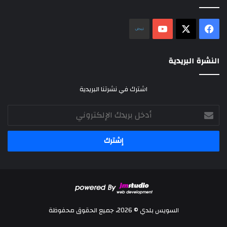
‫X
فيسبوك
‫YouTube
نلض
النشرة البريدية
اشترك في نشرتنا البريدية
أدخل
بريدك
الإلكتروني
السويس بلدي © 2026، جميع الحقوق محفوظة