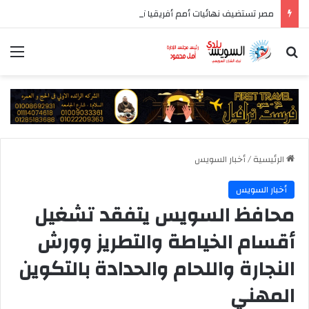
مصر تستضيف نهائيات أمم أفريقيا تحت 23 عامًا
بحث عن
الق
الرئيسية
/
أخبار السويس
أخبار السويس
محافظ السويس يتفقد تشغيل
أقسام الخياطة والتطريز وورش
النجارة واللحام والحدادة بالتكوين
المهني