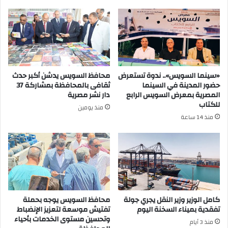
«سينما السويس».. ندوة تستعرض
محافظ السويس يدشن أكبر حدث
حضور المدينة في السينما
ثقافى بالمحافظة بمشاركة 37
المصرية بمعرض السويس الرابع
دار نشر مصرية
للكتاب
منذ يومين
منذ 14 ساعة
كامل الوزير وزير النقل يجري جولة
محافظ السويس يوجه بحملة
تفقدية بميناء السخنة اليوم
تفتيش موسعة لتعزيز الإنضباط
وتحسين مستوى الخدمات بأحياء
منذ 3 أيام