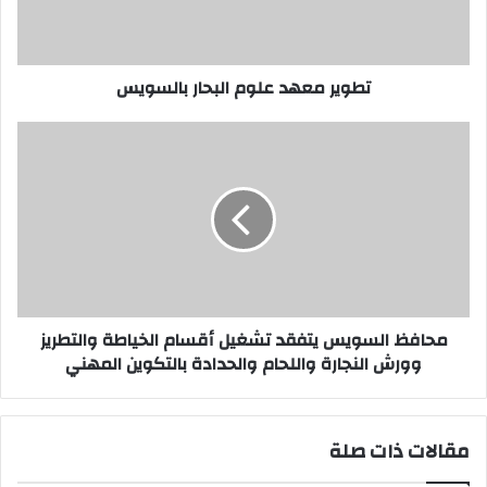
تطوير معهد علوم البحار بالسويس
محافظ
السويس
يتفقد
تشغيل
أقسام
الخياطة
والتطريز
وورش
النجارة
واللحام
محافظ السويس يتفقد تشغيل أقسام الخياطة والتطريز
والحدادة
وورش النجارة واللحام والحدادة بالتكوين المهني
بالتكوين
المهني
مقالات ذات صلة