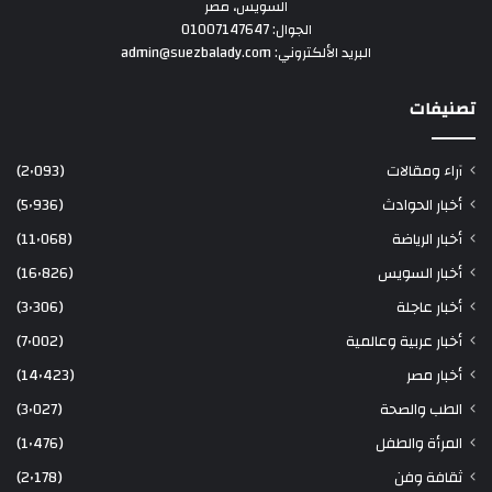
السويس، مصر
الجوال: 01007147647
البريد الألكتروني: admin@suezbalady.com
تصنيفات
آراء ومقالات
(2٬093)
أخبار الحوادث
(5٬936)
أخبار الرياضة
(11٬068)
أخبار السويس
(16٬826)
أخبار عاجلة
(3٬306)
أخبار عربية وعالمية
(7٬002)
أخبار مصر
(14٬423)
الطب والصحة
(3٬027)
المرأة والطفل
(1٬476)
ثقافة وفن
(2٬178)