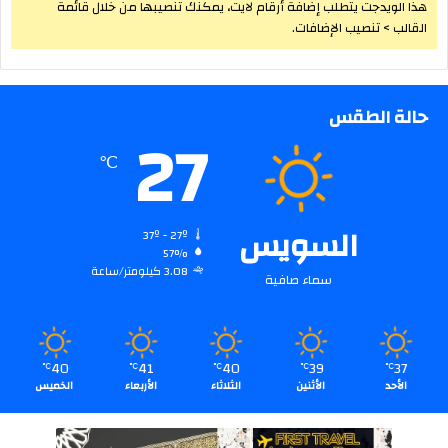
هذا الويدجت يتطلب إضافة أرقام لايت، يمكنك تنصيبها من خلال قائمة
القالب > تنصيب الإضافات.
حالة الطقس
27
℃
السويس
37º - 27º
57%
3.08 كيلومتر/ساعة
سماء صافية
40
41
40
39
37
℃
℃
℃
℃
℃
الأحد
الأثنين
الثلاثاء
الأربعاء
الخميس