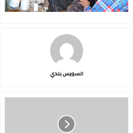
السويس بلدي
تطوير
معهد
علوم
البحار
بالسويس