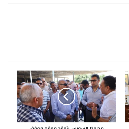
محافظ
السويس
يتفقد
موقع
موقف
أتوبيس
شرق
الدلتا
سابقًا
ويوجه
محافظ السويس يتفقد موقع موقف