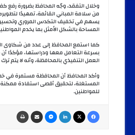
وخلال التفقد، وجّه المحافظ بضرورة رفع ك
من سلامة المباني القائمة، تمهيدًا لتطوير
يسهم في تخفيف التكدس المروري وتحسين ا
المساحة بالشكل الأمثل بما يخدم المواطنين
كما استمع المحافظ إلى عدد من شكاوى المو
بسرعة التعامل معها ودراستها، مؤكدًا أن 
العمل التنفيذي بالمحافظة، وأنه لا يتم تر
وأكد المحافظ أن المحافظة مستمرة في خطة
المستغلة، لتحقيق أقصى استفادة ممكنة 
للمواطنين.
فيسبوك
‫X
لينكدإن
ماسنجر
مشاركة عبر البريد
طباعة