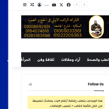
‫X
فيسبوك
‫YouTube
نلض
تسجيل الدخول
مقال عشوائي
إضافة عمود ج
لطب والصحة
آراء ومقالات
ثقافة وفن
المرأة والطفل
Follow Us
هذا الويدجت يتطلب إضافة أرقام لايت، يمكنك تنصيبها
من خلال قائمة القالب > تنصيب الإضافات.