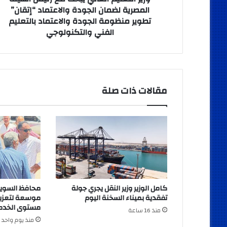
والاعتماد
المصرية لضمان الجودة والاعتماد “إتقان”
“إتقان”
تطوير منظومة الجودة والاعتماد بالتعليم
تطوير
الفني والتكنولوجي
منظومة
الجودة
والاعتماد
بالتعليم
الفني
مقالات ذات صلة
والتكنولوجي
كامل الوزير وزير النقل يجري جولة
محافظ السوي
تفقدية بميناء السخنة اليوم
موسعة لتعزيز
مستوى الخدما
منذ 16 ساعة
منذ يوم واحد