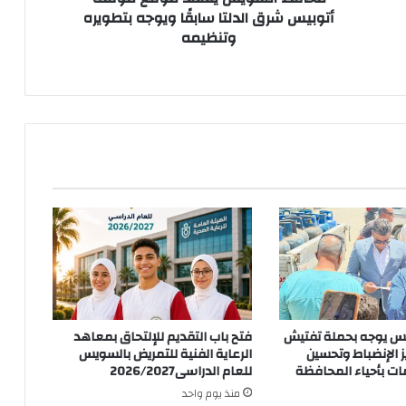
بتطويره
أتوبيس شرق الدلتا سابقًا ويوجه بتطويره
وتنظيمه
وتنظيمه
س يوجه بحملة تفتيش
فتح باب التقديم للإلتحاق بمعاهد
 الإنضباط وتحسين
الرعاية الفنية للتمريض بالسويس
ت بأحياء المحافظة
للعام الدراسى2026/2027
منذ يوم واحد