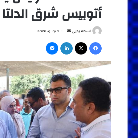
أتوبيس شرق الدلتا 
أرسل
اسماء يحيى
3 يونيو، 2026
بريدا
فيسبوك
‫X
لينكدإن
ماسنجر
إلكترونيا