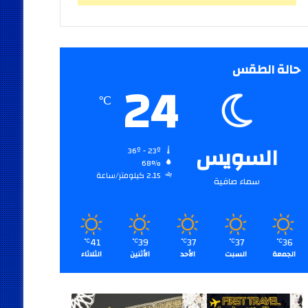
حالة الطقس
24
℃
السويس
36º - 23º
68%
2.15 كيلومتر/ساعة
سماء صافية
41
39
37
37
36
℃
℃
℃
℃
℃
الجمعة
السبت
الأحد
الأثنين
الثلاثاء