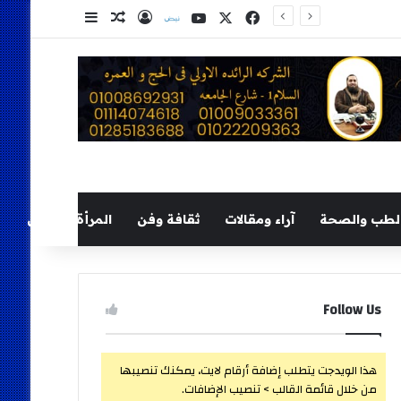
‫X
فيسبوك
‫YouTube
نلض
تسجيل الدخول
مقال عشوائي
إضافة عمود ج
لطب والصحة
آراء ومقالات
ثقافة وفن
المرأة والطفل
Follow Us
هذا الويدجت يتطلب إضافة أرقام لايت، يمكنك تنصيبها
من خلال قائمة القالب > تنصيب الإضافات.