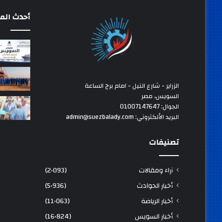
أحدث المق
الزراير - شارع النيل - امام برج الساعة
السويس، مصر
الجوال: 01007147647
البريد الألكتروني: admin@suezbalady.com
تصنيفات
آراء ومقالات
(2٬093)
أخبار الحوادث
(5٬936)
أخبار الرياضة
(11٬063)
أخبار السويس
(16٬824)