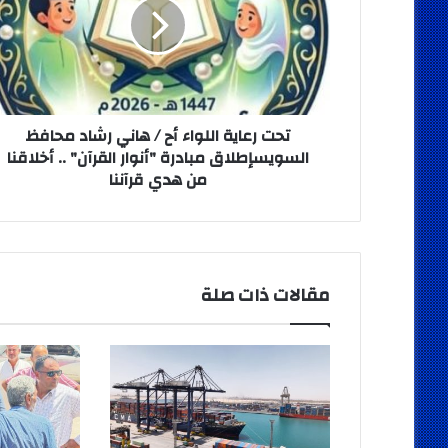
أح
/
هاني
رشاد
محافظ
السويسإطلاق
مبادرة
تحت رعاية اللواء أح / هاني رشاد محافظ
"أنوار
السويسإطلاق مبادرة "أنوار القرآن" .. أخلاقنا
القرآن"
من هدي قرآننا
..
أخلاقنا
من
هدي
قرآننا
مقالات ذات صلة