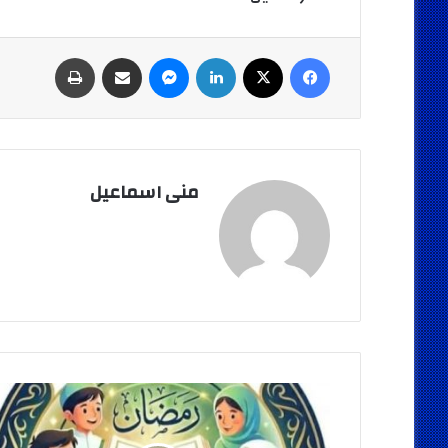
فيسبوك
‫X
لينكدإن
ماسنجر
مشاركة عبر البريد
طباعة
منى اسماعيل
تحت
رعاية
اللواء