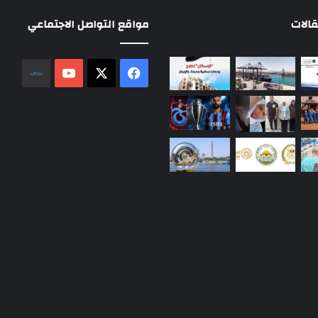
الات
مواقع التواصل الاجتماعي
‫X
فيسبوك
‫YouTube
نلض