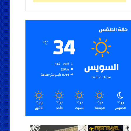
حالة الطقس
34
℃
السويس
34º - 26º
26%
8.44 كيلومتر/ساعة
سماء صافية
39
37
37
37
33
℃
℃
℃
℃
℃
الخميس
الجمعة
السبت
الأحد
الأثنين