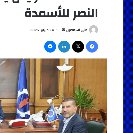
النصر للأسمدة
أرسل
منى اسماعيل
24 فبراير، 2026
بريدا
فيسبوك
‫X
لينكدإن
ماسنجر
إلكترونيا