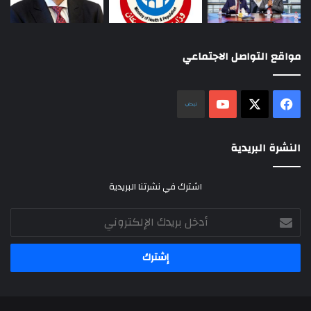
مواقع التواصل الاجتماعي
‫X
فيسبوك
‫YouTube
نلض
النشرة البريدية
اشترك في نشرتنا البريدية
أدخل
بريدك
الإلكتروني