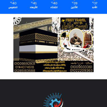
40
41
40
39
37
℃
℃
℃
℃
℃
الأحد
الأثنين
الثلاثاء
الأربعاء
الخميس