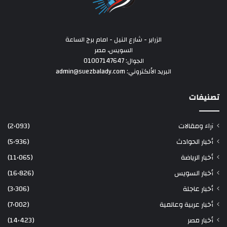
الزراير - شارع النيل - امام برج الساعة
السويس، مصر
الجوال: 01007147647
البريد الألكتروني: admin@suezbalady.com
تصنيفات
آراء ومقالات
(2٬093)
أخبار الحوادث
(5٬936)
أخبار الرياضة
(11٬065)
أخبار السويس
(16٬826)
أخبار عاجلة
(3٬306)
أخبار عربية وعالمية
(7٬002)
أخبار مصر
(14٬423)