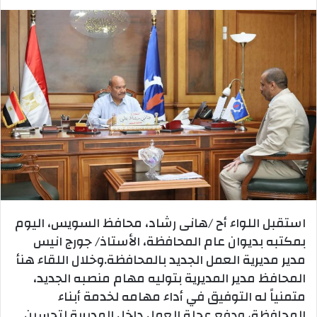
استقبل اللواء أح /هانى رشاد، محافظ السويس، اليوم
بمكتبه بديوان عام المحافظة، الأستاذ/ جورج انيس
مدير مديرية العمل الجديد بالمحافظة.وخلال اللقاء هنأ
المحافظ مدير المديرية بتوليه مهام منصبه الجديد،
متمنياً له التوفيق في أداء مهامه لخدمة أبناء
المحافظة، ودفع عجلة العمل داخل المديرية لتحسين