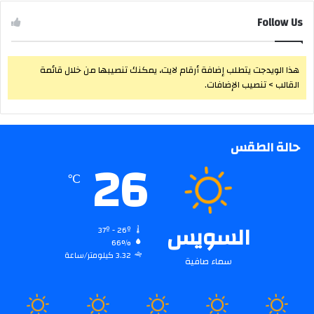
Follow Us
هذا الويدجت يتطلب إضافة أرقام لايت، يمكنك تنصيبها من خلال قائمة
القالب > تنصيب الإضافات.
حالة الطقس
26
℃
السويس
37º - 26º
66%
3.32 كيلومتر/ساعة
سماء صافية