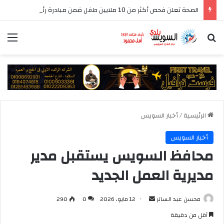
الصحة تعلن فحص أكثر من 10 ملايين طفل ضمن مبادرة رئيس الجمهورية للكشف المبكر وعلاج فقدان السمع لدى حديثي الولادة
بحث عن
الق
الرئيسية
/
أخبار السويس
أخبار السويس
محافظ السويس يستقبل مدير
مديرية العمل الجديد
أرسل
محسن عبد الساتر
12 مايو، 2026
0
290
بريدا
أقل من دقيقة
إلكترونيا