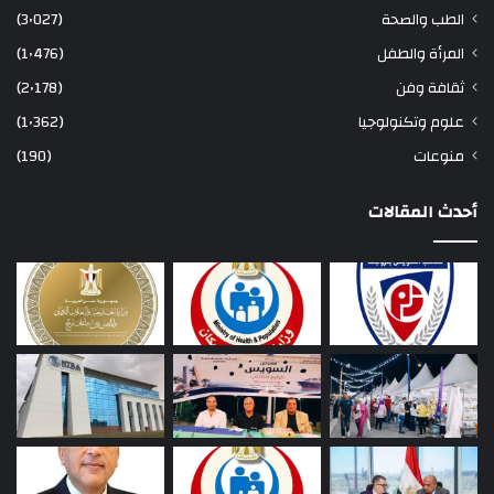
الطب والصحة
(3٬027)
المرأة والطفل
(1٬476)
ثقافة وفن
(2٬178)
علوم وتكنولوجيا
(1٬362)
منوعات
(190)
أحدث المقالات