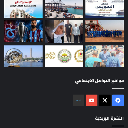
مواقع التواصل الاجتماعي
‫X
فيسبوك
‫YouTube
نلض
النشرة البريدية