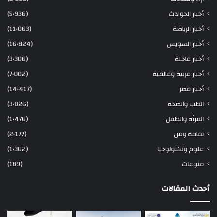
أخبار الحوادث
(5٬936)
أخبار الرياضة
(11٬063)
أخبار السويس
(16٬824)
أخبار عاجلة
(3٬306)
أخبار عربية وعالمية
(7٬002)
أخبار مصر
(14٬417)
الطب والصحة
(3٬026)
المرأة والطفل
(1٬476)
ثقافة وفن
(2٬177)
علوم وتكنولوجيا
(1٬362)
منوعات
(189)
أحدث المقالات