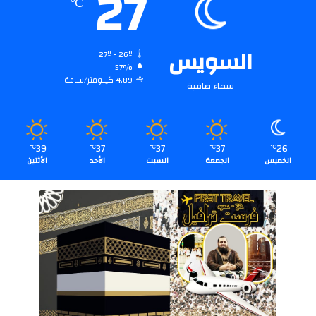
27
℃
السويس
27º - 26º
57%
4.89 كيلومتر/ساعة
سماء صافية
39
37
37
37
26
℃
℃
℃
℃
℃
الخميس
الجمعة
السبت
الأحد
الأثنين