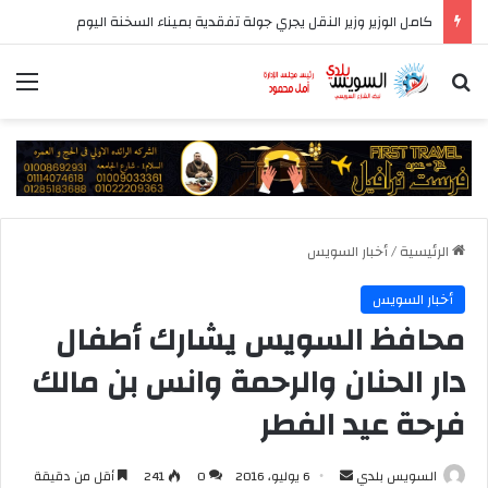
كامل الوزير وزير النقل يجري جولة تفقدية بميناء السخنة اليوم
بحث عن
الق
الرئيسية
/
أخبار السويس
أخبار السويس
محافظ السويس يشارك أطفال
دار الحنان والرحمة وانس بن مالك
فرحة عيد الفطر
أرسل
السويس بلدي
6 يوليو، 2016
0
241
أقل من دقيقة