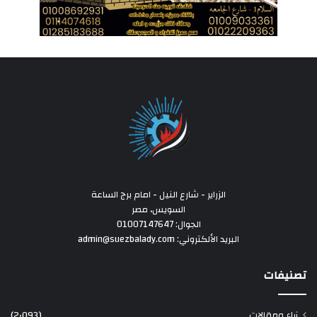
الزراير - شارع النيل - امام برج الساعة
السويس، مصر
الجوال: 01007147647
البريد الألكتروني: admin@suezbalady.com
تصنيفات
آراء ومقالات
(2٬093)