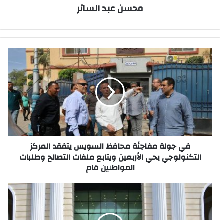
محسن عبد الساتر
في
جولة
مفاجئة
محافظ
السويس
يتفقد
المركز
التكنولوجي
بحي
الأربعين
في جولة مفاجئة محافظ السويس يتفقد المركز
ويتابع
التكنولوجي بحي الأربعين ويتابع ملفات التصالح وطلبات
ملفات
المواطنين قام
التصالح
وطلبات
بيان
المواطنين
صادر
قام
عن
وزارة