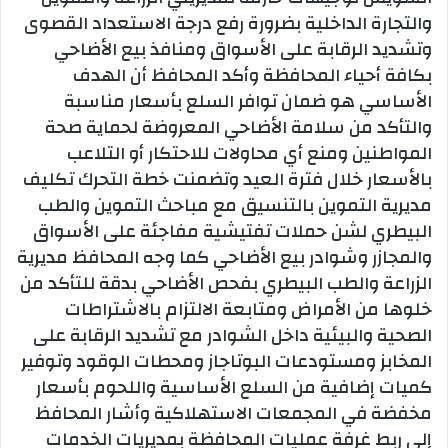
والتجارة الداخلية بضرورة رفع درجة الاستعداد القصوى
وتشديد الرقابة على الأسواق ومنافذ بيع الأضاحي
بكافة أحياء المحافظة وأكد المحافظ أن الهدف
الأساسي هو ضمان توافر السلع بأسعار مناسبة
والتأكد من سلامة الأضاحي المعروضة لحماية صحة
المواطنين ومنع أي محاولات للاحتكار أو التلاعب
بالأسعار خلال فترة العيد وتضمنت خطة التحرك تكليف
مديرية التموين بالتنسيق مع مباحث التموين والطب
البيطري لشن حملات تفتيشية مفاجئة على الأسواق
والمجازر وشوادر بيع الأضاحي كما وجه المحافظ مديرية
الزراعة والطب البيطري بفحص الأضاحي بدقة للتأكد من
خلوها من الأمراض ومتابعة الالتزام بالاشتراطات
الصحية والبيئية داخل الشوادر مع تشديد الرقابة على
المخابز ومستودعات البوتاجاز ومحطات الوقود وتوفير
كميات إضافية من السلع الأساسية واللحوم بأسعار
مخفضة في المجمعات الاستهلاكية وأشار المحافظ
إلى ربط غرفة عمليات المحافظة بمديريات الخدمات