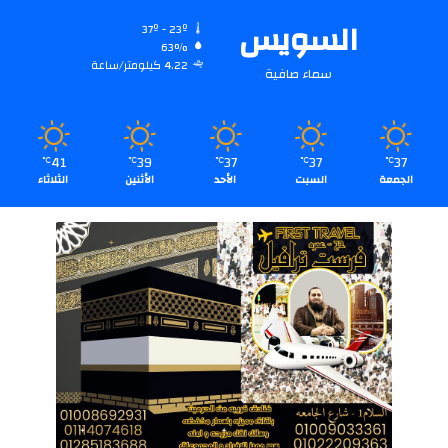
السويس
37º - 23º
63%
4.22 كيلومتر/ساعة
سماء صافية
41
39
37
37
37
℃
℃
℃
℃
℃
الجمعة
السبت
الأحد
الأثنين
الثلاثاء