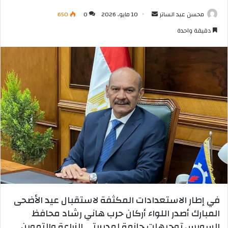
أرسل
محسن عبد الساتر
10 مايو، 2026
0
650
بريدا
دقيقة واحدة
إلكترونيا
​​في إطار الاستعدادات المكثفة لاستقبال عيد الأضحى
المبارك أصدر اللواء أركان حرب هاني رشاد محافظ
السويس توجيهات حازمة لمديريتي الزراعة والتموين