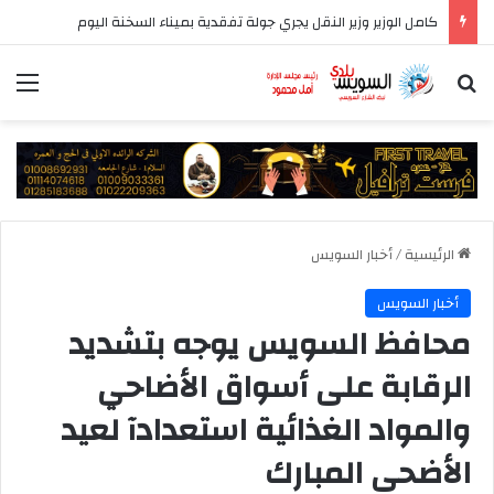
المركز الإعلامي لمجلس الوزراء يستعرض تفاصيل طرح وزارة الإسكان وحدات سكنية بنظام الإيجار
بحث عن
الق
الرئيسية
/
أخبار السويس
أخبار السويس
محافظ السويس يوجه بتشديد
الرقابة على أسواق الأضاحي
والمواد الغذائية استعدادآ لعيد
الأضحى المبارك