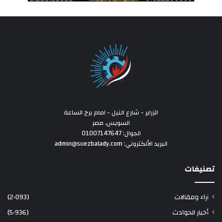
الزراير - شارع النيل - امام برج الساعة
السويس، مصر
الجوال: 01007147647
البريد الألكتروني: admin@suezbalady.com
تصنيفات
آراء ومقالات
(2٬093)
أخبار الحوادث
(5٬936)