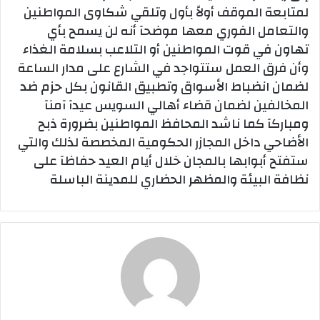
لمتابعة الموقف أولاً بأول وتلقي شكاوى المواطنين
والتعامل الفوري معها موضحآ أنه لن يسمح بأي
تهاون في قوت المواطنين أو التلاعب بسلامة الغذاء
وأن فرق العمل ستتواجد في الشارع على مدار الساعة
لضمان انضباط الأسواق وتطبيق القانون بكل حزم ضد
المخالفين لضمان قضاء أهالي السويس عيدآ آمنآ
ومباركآ كما ناشد المحافظ المواطنين بضرورة ذبح
الأضاحي داخل المجازر الحكومية المخصصة لذلك والتي
ستفتح أبوابها بالمجان خلال أيام العيد حفاظآ على
نظافة البيئة والمظهر الحضاري للمدينة الباسلة