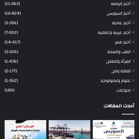
أخبار الرياضة
(11٬063)
أخبار السويس
(16٬824)
أخبار عاجلة
(3٬306)
أخبار عربية وعالمية
(7٬002)
أخبار مصر
(14٬417)
الطب والصحة
(3٬026)
المرأة والطفل
(1٬476)
ثقافة وفن
(2٬177)
علوم وتكنولوجيا
(1٬362)
منوعات
(189)
أحدث المقالات