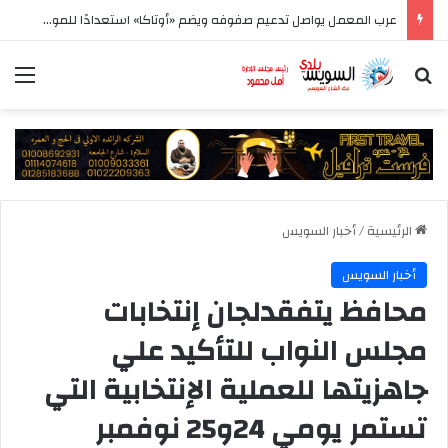
عرب المعمل يواصل تدعيم صفوفه ويضم «أوتاكا» استعدادًا للموسم الجديد
بحث عن
الق
الرئيسية
/
أخبار السويس
أخبار السويس
محافظ يتفقدلجان إنتخابات
مجلس النواب للتأكيد علي
جاهزيتها للعملية الإنتخابية التي
تستمر يومي 24و25 نوفمبر