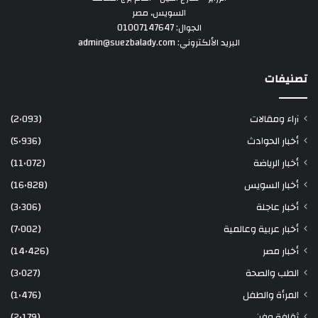
السويس، مصر
الجوال: 01007147647
البريد الألكتروني: admin@suezbalady.com
تصنيفات
آراء ومقالات
(2٬093)
أخبار الحوادث
(5٬936)
أخبار الرياضة
(11٬072)
أخبار السويس
(16٬828)
أخبار عاجلة
(3٬306)
أخبار عربية وعالمية
(7٬002)
أخبار مصر
(14٬426)
الطب والصحة
(3٬027)
المرأة والطفل
(1٬476)
ثقافة وفن
(2٬179)