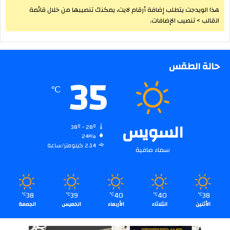
هذا الويدجت يتطلب إضافة أرقام لايت، يمكنك تنصيبها من خلال قائمة
القالب > تنصيب الإضافات.
حالة الطقس
35
℃
السويس
38º - 28º
24%
2.14 كيلومتر/ساعة
سماء صافية
38
39
40
40
38
℃
℃
℃
℃
℃
الأثنين
الثلاثاء
الأربعاء
الخميس
الجمعة