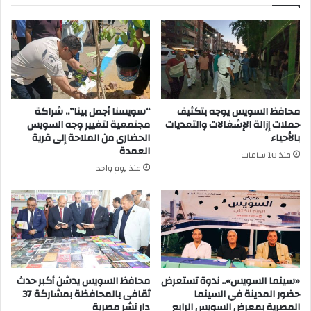
المخلفات
.
محافظ السويس يوجه بتكثيف
“سويسنا أجمل بينا”.. شراكة
حملات إزالة الإشغالات والتعديات
مجتمعية لتغيير وجه السويس
بالأحياء
الحضارى من الملاحة إلى قرية
العمدة
منذ 10 ساعات
منذ يوم واحد
«سينما السويس».. ندوة تستعرض
محافظ السويس يدشن أكبر حدث
حضور المدينة في السينما
ثقافى بالمحافظة بمشاركة 37
المصرية بمعرض السويس الرابع
دار نشر مصرية