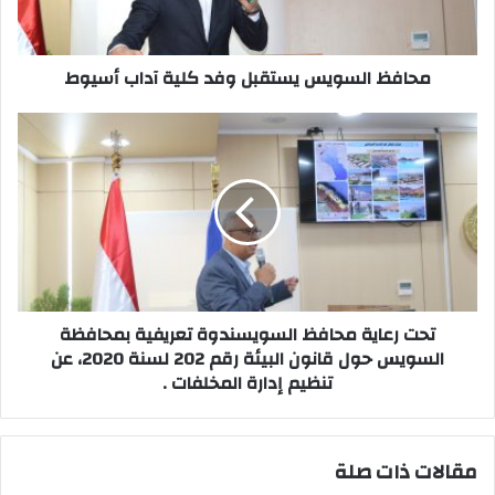
أسيوط
محافظ السويس يستقبل وفد كلية آداب أسيوط
تحت
رعاية
محافظ
السويسندوة
تعريفية
بمحافظة
السويس
حول
قانون
البيئة
تحت رعاية محافظ السويسندوة تعريفية بمحافظة
رقم
السويس حول قانون البيئة رقم 202 لسنة 2020، عن
202
تنظيم إدارة المخلفات .
لسنة
2020،
عن
مقالات ذات صلة
تنظيم
إدارة