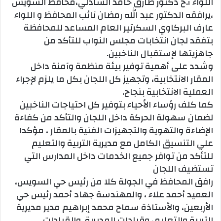
اللواء أ.ح دكتور طارق حامد الشاذلي،محافظ السويس
،يرافقه الدكتور عبد الله رمضان نائب المحافظ و اللواء
عارف البركاوي السكرتير العام المساعد للمحافظة
بتفقد لجان انتخابات مجلس النواب للتأكد من
جاهزيتها لإستقبال الناخبين.
وشدد على أهمية توفير بيئة منظمة وآمنة داخل
المقار الانتخابية، وتجهيز كل اللجان بكل ما يلزم لإجراء
العملية الانتخابية بنجاح.
كما كلف رؤساء الأحياء بتوفير كل احتياجات الناخبين
لضمان سهولة الحركة داخل اللجان والتأكد من كفاءة
الإضاءة والتهوية والتجهيزات الفنية بالمقار ، مؤكدا
علي التنسيق الكامل مع مديرية التربية والتعليم
للتأكد من توافر جميع الخدمات داخل المدارس التي
تستضيف اللجان
رافق المحافظ في الجولة كلا من رئيس حي السويس،
العميد أحمد علاء ، والمهندسة جهاد أحمد رئيس حي
الأربعين، والأستاذة سماح محمد إبراهيم مدير مديرية
التربية والتعليم، وقيادات المديرية. والقيادات