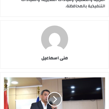
التنفيذية بالمحافظة.
منى اسماعيل
محافظ
السويس
يستقبل
وفد
كلية
آداب