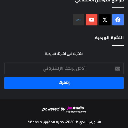
مواقع التواصل الاجتماعي
‫X
فيسبوك
‫YouTube
نلض
النشرة البريدية
اشترك في نشرتنا البريدية
أدخل
بريدك
الإلكتروني
السويس بلدي © 2026، جميع الحقوق محفوظة