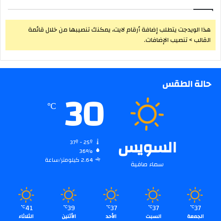
هذا الويدجت يتطلب إضافة أرقام لايت، يمكنك تنصيبها من خلال قائمة
القالب > تنصيب الإضافات.
حالة الطقس
30
℃
السويس
37º - 25º
36%
2.64 كيلومتر/ساعة
سماء صافية
41
39
37
37
37
℃
℃
℃
℃
℃
الجمعة
السبت
الأحد
الأثنين
الثلاثاء