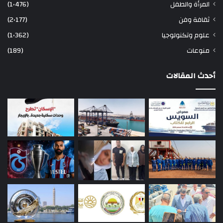
المرأة والطفل
(1٬476)
ثقافة وفن
(2٬177)
علوم وتكنولوجيا
(1٬362)
منوعات
(189)
أحدث المقالات