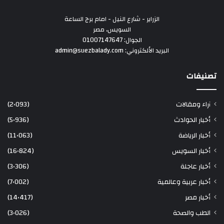
الزراير - شارع النيل - امام برج الساعة
السويس، مصر
الجوال: 01007147647
البريد الألكتروني: admin@suezbalady.com
تصنيفات
آراء ومقالات
(2٬093)
أخبار الحوادث
(5٬936)
أخبار الرياضة
(11٬063)
أخبار السويس
(16٬824)
أخبار عاجلة
(3٬306)
أخبار عربية وعالمية
(7٬002)
أخبار مصر
(14٬417)
الطب والصحة
(3٬026)