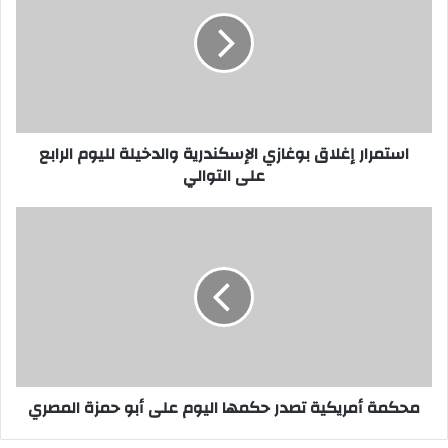
بوغازي
الإسكندرية
والدخيلة
لليوم
الرابع
على
التوالي
استمرار إغلاق بوغازي الإسكندرية والدخيلة لليوم الرابع
على التوالي
محكمة
أمريكية
تصدر
حكمها
اليوم
على
أبو
حمزة
المصري
محكمة أمريكية تصدر حكمها اليوم على أبو حمزة المصري