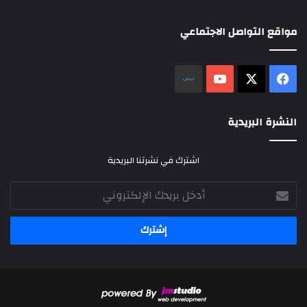
مواقع التواصل الاجتماعي
‫X
فيسبوك
‫YouTube
نلض
النشرة البريدية
اشترك في نشرتنا البريدية
أدخل
بريدك
الإلكتروني