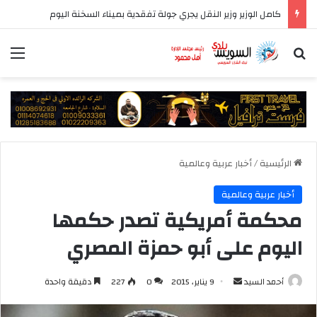
كامل الوزير وزير النقل يجري جولة تفقدية بميناء السخنة اليوم
بحث عن
الق
الرئيسية
/
أخبار عربية وعالمية
أخبار عربية وعالمية
محكمة أمريكية تصدر حكمها
اليوم على أبو حمزة المصري
أرسل
أحمد السيد
9 يناير، 2015
0
227
دقيقة واحدة
بريدا
إلكترونيا