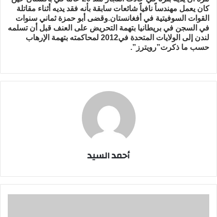
كان يعمل مهندساً نافياً شائعات سابقة بأنه فقد يديه أثناء مقاتلة
القوات السوفيتية في أفغانستان.وقضى أبو حمزة ثماني سنوات
في السجن في بريطانيا بتهمة التحريض على العنف قبل أن تسلمه
لندن إلى الولايات المتحدة في2012 لمحاكمته بتهمة الإرهاب
حسب ما ذكرت”رويترز”.
أحمد السيد
استمرار
إغلاق