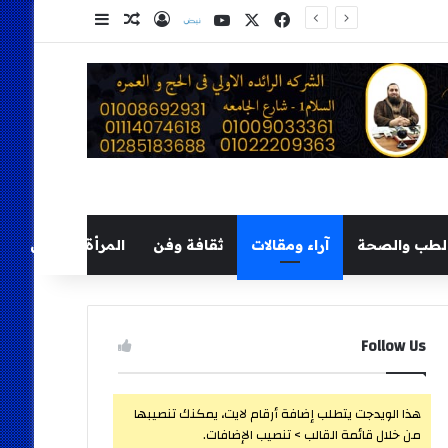
‫X
فيسبوك
‫YouTube
نلض
تسجيل الدخول
مقال عشوائي
إضافة عمود ج
لطب والصحة
آراء ومقالات
ثقافة وفن
المرأة والطفل
Follow Us
هذا الويدجت يتطلب إضافة أرقام لايت، يمكنك تنصيبها
من خلال قائمة القالب > تنصيب الإضافات.