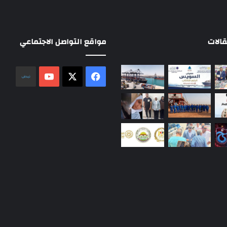
الات
مواقع التواصل الاجتماعي
‫X
فيسبوك
‫YouTube
نلض