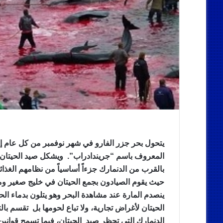
يتحول بحر جزر الفارو في شهر نوفمبر من كل عام إل
المعروف باسم “جريندادراب”. ويشكل صيد الحيتان و
حيث يقوم الصيادون بجمع الحيتان في خليج صغير وم
ينصدم المارة عند مشاهدة البحر وهو يتلون بدماء ال
الحيتان لأغراض تجارية، ولا تباع لحومها بل تقسم بال
الدنمارك التي تحظر صيد الحيتان، فيما تسمح قوانين ج