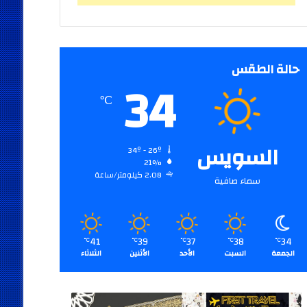
حالة الطقس
34
℃
السويس
34º - 26º
21%
2.08 كيلومتر/ساعة
سماء صافية
41
39
37
38
34
℃
℃
℃
℃
℃
الجمعة
السبت
الأحد
الأثنين
الثلاثاء