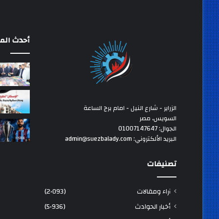
أحدث المق
الزراير - شارع النيل - امام برج الساعة
السويس، مصر
الجوال: 01007147647
البريد الألكتروني: admin@suezbalady.com
تصنيفات
آراء ومقالات
(2٬093)
أخبار الحوادث
(5٬936)