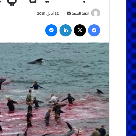
أرسل
أحمد السيد
22 أبريل، 2015
بريدا
فيسبوك
‫X
لينكدإن
ماسنجر
إلكترونيا