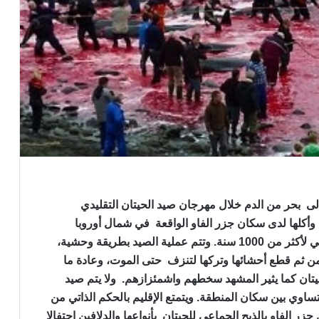
ى بحر من الدم خلال مهرجان صيد الحيتان التقليدي
أكلها لدى سكان جزر الفاو الواقعة في شمال أوروبا
بالقرب من الدنمارك جزءاً أساسياً من نظامهم الغذائي لأكثر من 1000 سنة. وتتم عملية الصيد بطريقة وحشية،
ن ثم قطع أحشائها وتركها لتنزف حتى الموت، وعادة ما
حيتان كما يثير المشهد سخطهم واشمئزازهم. ولا يتم صيد
تساوي بين سكان المنطقة. ويتمتع الإقليم بالحكم الذاتي من
زر الفاو بالذبح الجماعي للحيتان بأنواعها والدلافين احتفالا