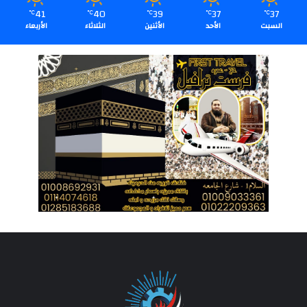
41
40
39
37
37
℃
℃
℃
℃
℃
السبت
الأحد
الأثنين
الثلاثاء
الأربعاء