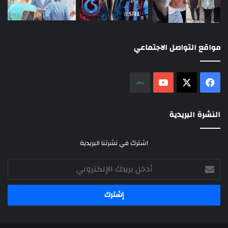
مواقع التواصل الاجتماعي
‫X
فيسبوك
‫YouTube
نلض
النشرة البريدية
اشترك في نشرتنا البريدية
أدخل
بريدك
الإلكتروني