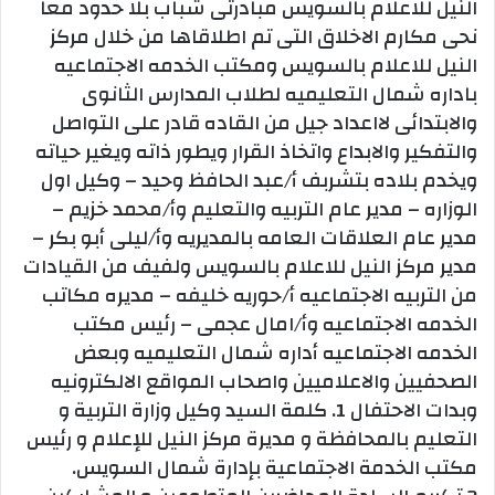
النيل للاعلام بالسويس مبادرتى شباب بلا حدود معا
نحى مكارم الاخلاق التى تم اطلاقاها من خلال مركز
النيل للاعلام بالسويس ومكتب الخدمه الاجتماعيه
باداره شمال التعليميه لطلاب المدارس الثانوى
والابتدائى لااعداد جيل من القاده قادر على التواصل
والتفكير والابداع واتخاذ القرار ويطور ذاته ويغير حياته
ويخدم بلاده بتشربف أ/عبد الحافظ وحيد – وكيل اول
الوزاره – مدير عام التربيه والتعليم وأ/محمد خزيم –
مدير عام العلاقات العامه بالمديريه وأ/ليلى أبو بكر –
مدير مركز النيل للاعلام بالسويس ولفيف من القيادات
من التربيه الاجتماعيه أ/حوريه خليفه – مديره مكاتب
الخدمه الاجتماعيه وأ/امال عجمى – رئيس مكتب
الخدمه الاجتماعيه أداره شمال التعليميه وبعض
الصحفيين والاعلاميين واصحاب المواقع الالكترونيه
وبدات الاحتفال 1. كلمة السيد وكيل وزارة التربية و
التعليم بالمحافظة و مديرة مركز النيل للإعلام و رئيس
مكتب الخدمة الاجتماعية بإدارة شمال السويس.