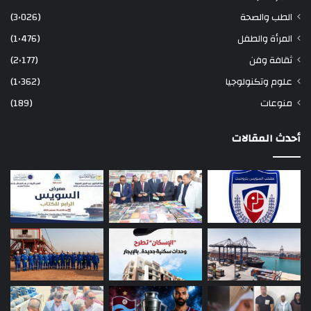
الطب والصحة
(3٬026)
المرأة والطفل
(1٬476)
ثقافة وفن
(2٬177)
علوم وتكنولوجيا
(1٬362)
منوعات
(189)
أحدث المقالات