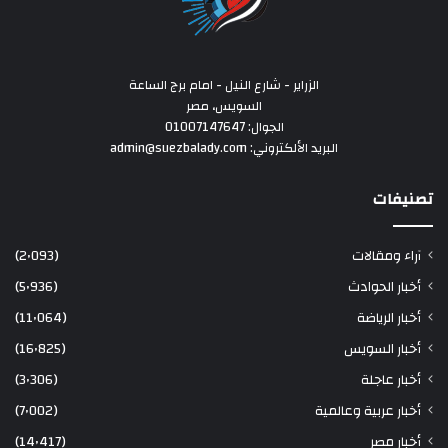
الزراير - شارع النيل - امام برج الساعة
السويس، مصر
الجوال: 01007147647
البريد الألكتروني: admin@suezbalady.com
تصنيفات
آراء ومقالات
(2٬093)
أخبار الحوادث
(5٬936)
أخبار الرياضة
(11٬064)
أخبار السويس
(16٬825)
أخبار عاجلة
(3٬306)
أخبار عربية وعالمية
(7٬002)
أخبار مصر
(14٬417)