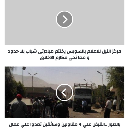
النيل
للاعلام
بالسويس
يختتم
مبادرتى
شباب
بلا
حدود
و
مركز النيل للاعلام بالسويس يختتم مبادرتى شباب بلا حدود
معا
و معا نحى مكارم الاخلاق
نحى
مكارم
بالصور
الاخلاق
..القبض
علي
4
مقاولين
وسائقين
تعدوا
علي
عمال
الزيوت
بالصور ..القبض علي 4 مقاولين وسائقين تعدوا علي عمال