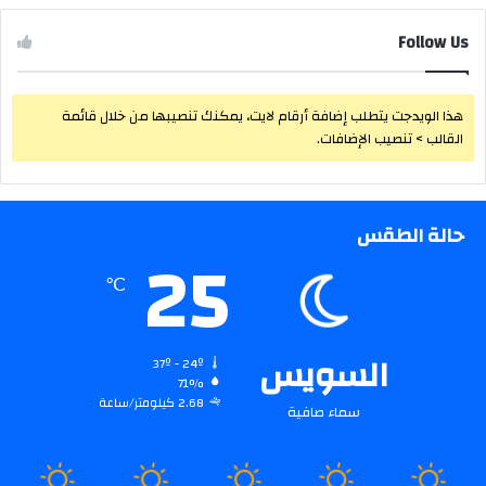
Follow Us
هذا الويدجت يتطلب إضافة أرقام لايت، يمكنك تنصيبها من خلال قائمة
القالب > تنصيب الإضافات.
حالة الطقس
25
℃
السويس
37º - 24º
71%
2.68 كيلومتر/ساعة
سماء صافية