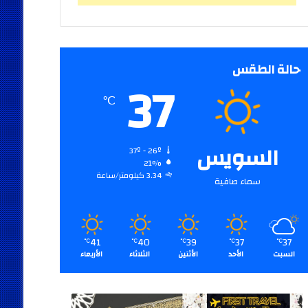
حالة الطقس
37
℃
السويس
37º - 26º
21%
3.34 كيلومتر/ساعة
سماء صافية
41
40
39
37
37
℃
℃
℃
℃
℃
السبت
الأحد
الأثنين
الثلاثاء
الأربعاء