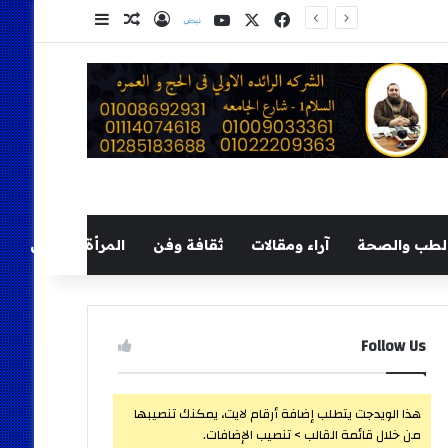
‫X
فيسبوك
‫YouTube
نلض
تسجيل الدخول
مقال عشوائي
إضافة عمود ج
لطب والصحة
آراء ومقالات
ثقافة وفن
المرأة والطفل
Follow Us
هذا الويدجت يتطلب إضافة أرقام لايت، يمكنك تنصيبها
من خلال قائمة القالب > تنصيب الإضافات.