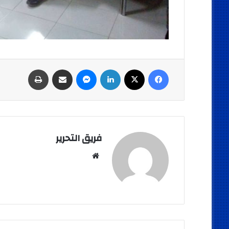
فيسبوك
‫X
لينكدإن
ماسنجر
مشاركة عبر البريد
طباعة
فريق التحرير
موقع
الويب