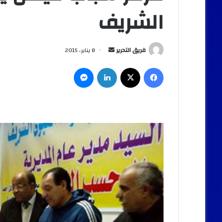
الشريف
أرسل
فريق التحرير
8 يناير، 2015
بريدا
فيسبوك
‫X
لينكدإن
ماسنجر
إلكترونيا