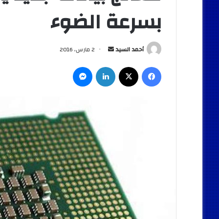
بسرعة الضوء
أرسل
أحمد السيد
2 مارس، 2016
بريدا
فيسبوك
‫X
لينكدإن
ماسنجر
إلكترونيا