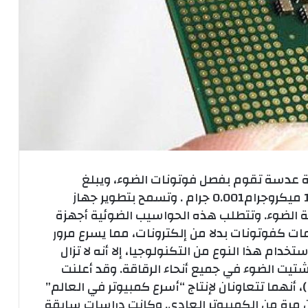
ة عدسة تقوم بفصل فوتونات الضوء، ويبلغ
سمكها 300 مرة أرق من الورقة وتزن فقط 1 ميكروجرام0.001 جرام . وتسمح بتطوير جهاز
ة الضوء. وتتطلب هذه الحواسيب الضوئية أجهزة
ت كفوتونات بدلا من إلكترونات، مما يسرع مرور
خدام هذا النوع من التكنولوجيا، إلا أنه لا تزال
تيت الضوء في جميع أنحاء الرقاقة. وقد أعلنت
 أنهما تتعاونان لإنتاج “أسرع كمبيوتر في العالم”
عة البرق، وهو أسرع 100 مليون مرة من الكمبيوتر العادي. وكانت دراسات سابقة