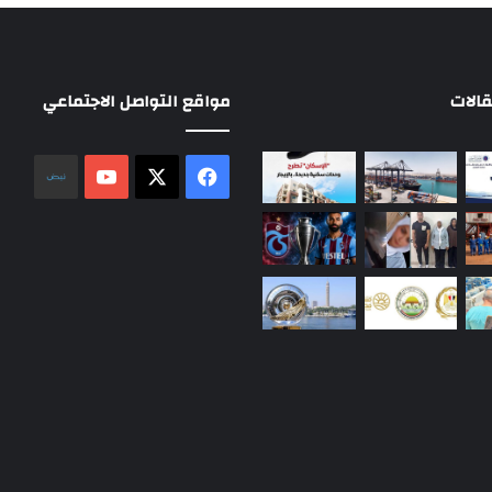
الات
مواقع التواصل الاجتماعي
‫X
فيسبوك
‫YouTube
نلض