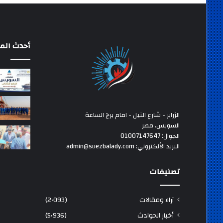
أحدث المق
الزراير - شارع النيل - امام برج الساعة
السويس، مصر
الجوال: 01007147647
البريد الألكتروني: admin@suezbalady.com
تصنيفات
آراء ومقالات
(2٬093)
أخبار الحوادث
(5٬936)