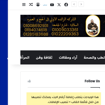
‫X
فيسبوك
‫YouTube
نلض
تسجيل الدخول
مقال عشوائي
إضافة عمود ج
لطب والصحة
آراء ومقالات
ثقافة وفن
المرأة والطفل
Follow Us
هذا الويدجت يتطلب إضافة أرقام لايت، يمكنك تنصيبها
من خلال قائمة القالب > تنصيب الإضافات.