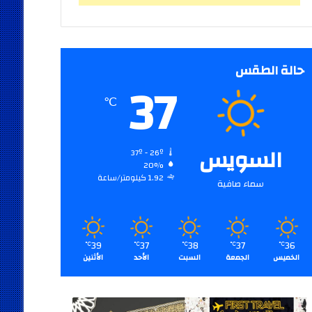
حالة الطقس
37
℃
السويس
37º - 26º
20%
1.92 كيلومتر/ساعة
سماء صافية
39
37
38
37
36
℃
℃
℃
℃
℃
الخميس
الجمعة
السبت
الأحد
الأثنين