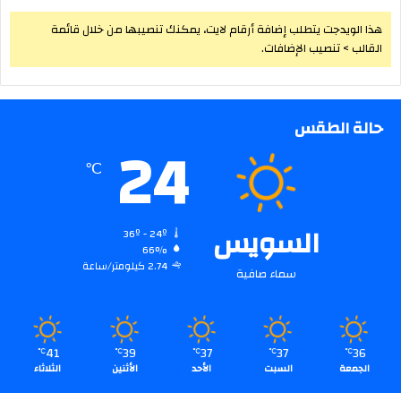
هذا الويدجت يتطلب إضافة أرقام لايت، يمكنك تنصيبها من خلال قائمة
القالب > تنصيب الإضافات.
حالة الطقس
24
℃
السويس
36º - 24º
66%
2.74 كيلومتر/ساعة
سماء صافية
41
39
37
37
36
℃
℃
℃
℃
℃
الجمعة
السبت
الأحد
الأثنين
الثلاثاء