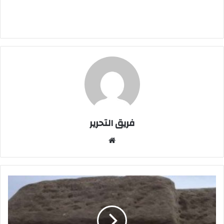
فريق التحرير
موقع
الويب
في
محاوله
لتشويه
تاريخ
مصر