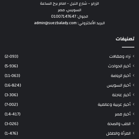
الزراير - شارع النيل - امام برج الساعة
السويس، مصر
الجوال: 01007147647
البريد الألكتروني: admin@suezbalady.com
تصنيفات
آراء ومقالات
(2٬093)
أخبار الحوادث
(5٬936)
أخبار الرياضة
(11٬063)
أخبار السويس
(16٬824)
أخبار عاجلة
(3٬306)
أخبار عربية وعالمية
(7٬002)
أخبار مصر
(14٬417)
الطب والصحة
(3٬026)
المرأة والطفل
(1٬476)