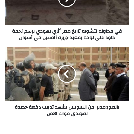
أثري
يهودي
يرسم
نجمة
داود
في محاوله لتشويه تاريخ مصر أثري يهودي يرسم نجمة
على
داود على لوحة بمعبد جزيرة ألفنتين في أسوان‎
لوحة
بمعبد
بالصور:مدير
جزيرة
امن
ألفنتين
السويس
في
يشهد
أسوان‎
تدريب
دفعة
جديدة
لمجندي
قوات
الامن
بالصور:مدير امن السويس يشهد تدريب دفعة جديدة
لمجندي قوات الامن