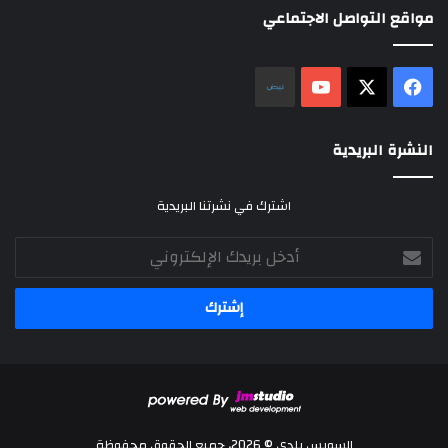
مواقع التواصل الاجتماعي
‫X
فيسبوك
‫YouTube
نلض
النشرة البريدية
اشترك في نشرتنا البريدية
أدخل
بريدك
الإلكتروني
السويس بلدي © 2026، جميع الحقوق محفوظة