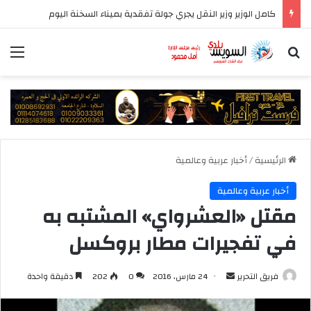
كامل الوزير وزير النقل يجري جولة تفقدية بميناء السخنة اليوم
بحث عن
الق
الرئيسية
/
أخبار عربية وعالمية
أخبار عربية وعالمية
مقتل «العشرواي» المشتبه به
في تفجيرات مطار بروكسل
أرسل
فريق التحرير
24 مارس، 2016
0
202
دقيقة واحدة
بريدا
إلكترونيا