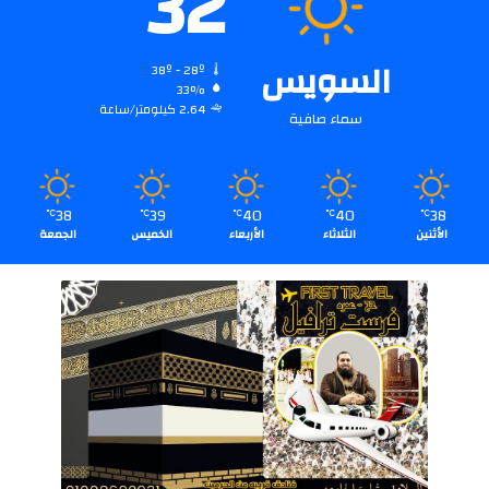
32
السويس
38º - 28º
33%
2.64 كيلومتر/ساعة
سماء صافية
38
39
40
40
38
℃
℃
℃
℃
℃
الأثنين
الثلاثاء
الأربعاء
الخميس
الجمعة