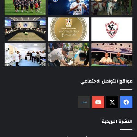
مواقع التواصل الاجتماعي
‫X
فيسبوك
‫YouTube
نلض
النشرة البريدية