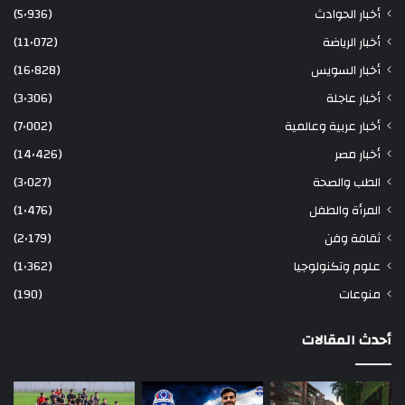
أخبار الحوادث
(5٬936)
أخبار الرياضة
(11٬072)
أخبار السويس
(16٬828)
أخبار عاجلة
(3٬306)
أخبار عربية وعالمية
(7٬002)
أخبار مصر
(14٬426)
الطب والصحة
(3٬027)
المرأة والطفل
(1٬476)
ثقافة وفن
(2٬179)
علوم وتكنولوجيا
(1٬362)
منوعات
(190)
أحدث المقالات