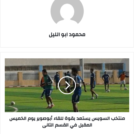
محمود ابو الليل
منتخب
السويس
يستعد
بقوة
للقاء
أبوصوير
يوم
الخميس
المقبل
في
منتخب السويس يستعد بقوة للقاء أبوصوير يوم الخميس
القسم
المقبل في القسم التانى
التانى