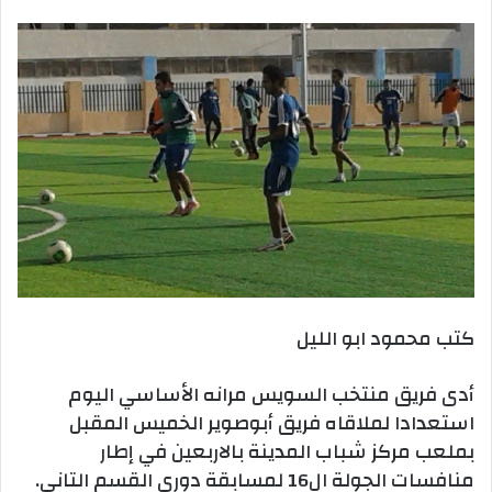
بريدا
إلكترونيا
كتب محمود ابو الليل
أدى فريق منتخب السويس مرانه الأساسي اليوم
استعدادا لملاقاه فريق أبوصوير الخميس المقبل
بملعب مركز شباب المدينة بالاربعين في إطار
منافسات الجولة ال16 لمسابقة دوري القسم التانى.