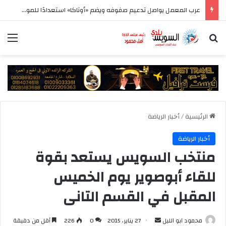
عرب المعمل يواصل تدعيم صفوفه ويضم «أوتاكا» استعدادًا للموسم الجديد
بحث عن
الق
الرئيسية
/
أخبار الرياضة
أخبار الرياضة
منتخب السويس يستعد بقوة
للقاء أبوصوير يوم الخميس
المقبل في القسم التانى
أرسل
محمود ابو الليل
27 يناير، 2015
0
226
أقل من دقيقة