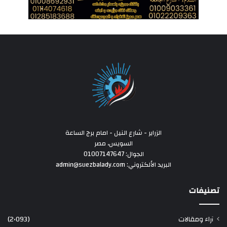
الزراير - شارع النيل - امام برج الساعة
السويس، مصر
الجوال: 01007147647
البريد الألكتروني: admin@suezbalady.com
تصنيفات
آراء ومقالات
(2٬093)