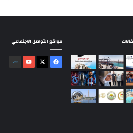
الات
مواقع التواصل الاجتماعي
‫X
فيسبوك
‫YouTube
نلض