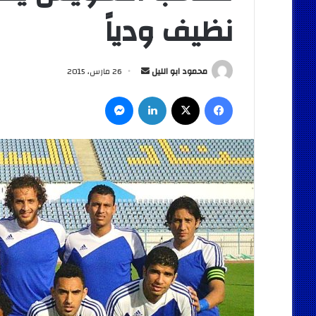
نظيف ودياً
أرسل
محمود ابو الليل
26 مارس، 2015
بريدا
فيسبوك
‫X
لينكدإن
ماسنجر
إلكترونيا