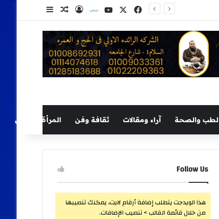
‫X
فيسبوك
‫YouTube
نلض
تسجيل الدخول
مقال عشوائي
إضافة عمود ج
لطب والصحة
آراء ومقالات
ثقافة وفن
المرأة والطفل
Follow Us
هذا الويدجت يتطلب إضافة أرقام لايت، يمكنك تنصيبها
من خلال قائمة القالب > تنصيب الإضافات.