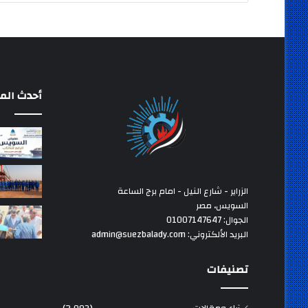
أحدث المق
الزراير - شارع النيل - امام برج الساعة
السويس، مصر
الجوال: 01007147647
البريد الألكتروني: admin@suezbalady.com
تصنيفات