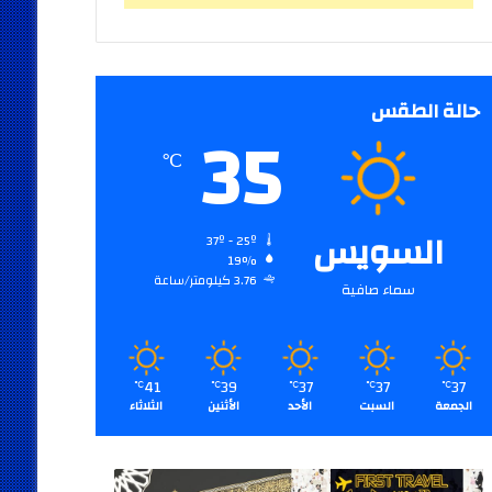
حالة الطقس
35
℃
السويس
37º - 25º
19%
3.76 كيلومتر/ساعة
سماء صافية
41
39
37
37
37
℃
℃
℃
℃
℃
الجمعة
السبت
الأحد
الأثنين
الثلاثاء