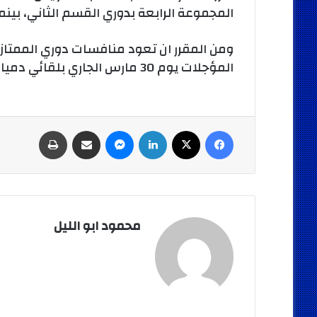
المجموعة الرابعة بدوري القسم الثاني، بينم
ومن المقرر ان تعود منافسات دوري الممتاز “
المؤجلات يوم 30 مارس الجاري بلقائي دمياط مع غزل دمياط والحامول مع بلدية المحلة.
فيسبوك
‫X
لينكدإن
ماسنجر
مشاركة عبر البريد
طباعة
محمود ابو الليل