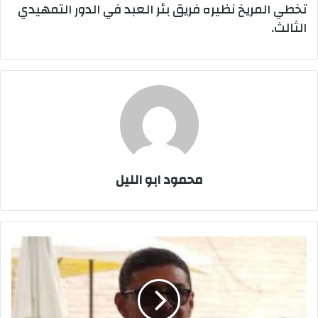
تخطي المريخ نظيره فريق بئر العبد في الدور التمهيدي
الثالث.
محمود ابو الليل
محمود
طاهر
يتقدم
بأوراق
ترشحه
لانتخابات