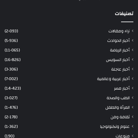
تصنيفات
آراء ومقالات
(2٬093)
أخبار الحوادث
(5٬936)
أخبار الرياضة
(11٬065)
أخبار السويس
(16٬826)
أخبار عاجلة
(3٬306)
أخبار عربية وعالمية
(7٬002)
أخبار مصر
(14٬423)
الطب والصحة
(3٬027)
المرأة والطفل
(1٬476)
ثقافة وفن
(2٬178)
علوم وتكنولوجيا
(1٬362)
منوعات
(190)