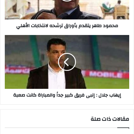
الأهلي
محمود طاهر يتقدم بأوراق ترشحه لانتخابات الأهلي
إيهاب
جلال
:
إنبى
فريق
كبير
جداً
والمباراة
كانت
صعبة
إيهاب جلال : إنبى فريق كبير جداً والمباراة كانت صعبة
مقالات ذات صلة