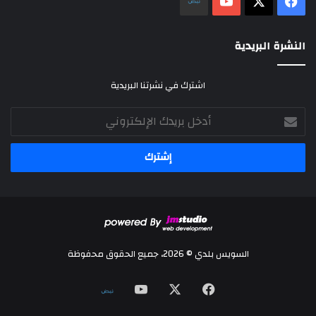
‫X
فيسبوك
‫YouTube
نلض
النشرة البريدية
اشترك في نشرتنا البريدية
أدخل
بريدك
الإلكتروني
السويس بلدي © 2026، جميع الحقوق محفوظة
‫X
فيسبوك
‫YouTube
نلض