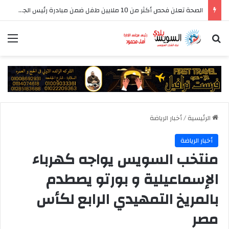
الصحة تعلن فحص أكثر من 10 ملايين طفل ضمن مبادرة رئيس الجمهورية للكشف المبكر وعلاج فقدان السمع لدى حديثي الولادة
بحث عن
الق
الرئيسية
/
أخبار الرياضة
أخبار الرياضة
منتخب السويس يواجه كهرباء
الإسماعيلية و بورتو يصطدم
بالمريخ التمهيدي الرابع لكأس
مصر