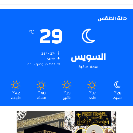
حالة الطقس
29
℃
السويس
29º - 27º
50%
7.69 كيلومتر/ساعة
سماء صافية
42
40
39
37
28
℃
℃
℃
℃
℃
السبت
الأحد
الأثنين
الثلاثاء
الأربعاء