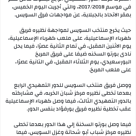
في موسم 2017/2018، والتي أجريت اليوم الخميس،
بمقر الاتحاد بالجبلاية، عن مواجهات فرق السويس.
حيث يخرج منتخب السويس لمواجهة نظيره فريق
كهرباء الإسماعيلية، على ملعب كهرباء الإسماعيلية،
يوم الاثنين المقبل، في تمام الثانية عصرًا، فيما يحل
نادى بورتو السخنه ضيفا على فريق المريخ
البورسعيدي، يوم الثلاثاء المقبل، في التانية عصرًا،
على ملعب المريخ.
ووصل فريق منتخب السويس للدور التمهيدي الرابع
بعدما تخطى نظيره مركز شبان الخربه، في مشاركته
بالدور التمهيدي الثالث، فيما وصل كهرباء الإسماعيلية
عقب تخطية نظيره فريق بورفؤاد بنفس الدور.
فيما وصل بورتو السخنة إلي هذا الدور بعدما تخطى
نظيره مركز شباب أبو شحاتة وغزل السويس، فيما