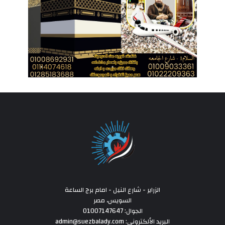
الزراير - شارع النيل - امام برج الساعة
السويس، مصر
الجوال: 01007147647
البريد الألكتروني: admin@suezbalady.com