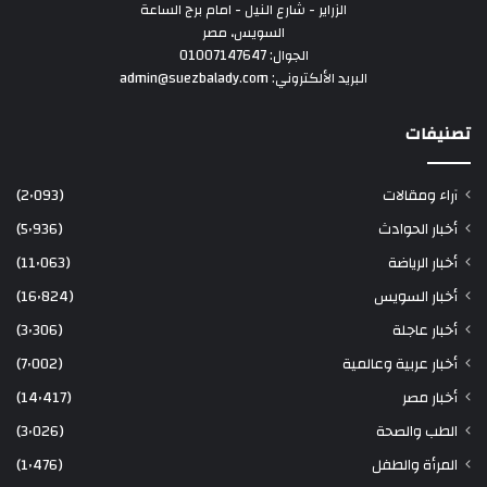
الزراير - شارع النيل - امام برج الساعة
السويس، مصر
الجوال: 01007147647
البريد الألكتروني: admin@suezbalady.com
تصنيفات
آراء ومقالات
(2٬093)
أخبار الحوادث
(5٬936)
أخبار الرياضة
(11٬063)
أخبار السويس
(16٬824)
أخبار عاجلة
(3٬306)
أخبار عربية وعالمية
(7٬002)
أخبار مصر
(14٬417)
الطب والصحة
(3٬026)
المرأة والطفل
(1٬476)