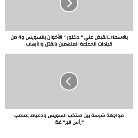
"
الأخوان
بالسويس
و4
من
قيادات
بالاسماء..القبض علي " دكتور " الأخوان بالسويس و4 من
الجماعة
قيادات الجماعة المتهمين بالقتل والأرهاب
المتهمين
بالقتل
مواجهة
والأرهاب
شرسة
بين
منتخب
السويس
ودمياط
بملعب
"رأس
البر"
غدًا
مواجهة شرسة بين منتخب السويس ودمياط بملعب
"رأس البر" غدًا