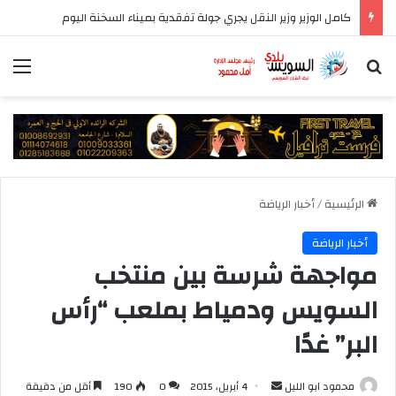
كامل الوزير وزير النقل يجري جولة تفقدية بميناء السخنة اليوم
بحث عن
الق
الرئيسية
/
أخبار الرياضة
أخبار الرياضة
مواجهة شرسة بين منتخب
السويس ودمياط بملعب “رأس
البر” غدًا
أرسل
محمود ابو الليل
4 أبريل، 2015
0
190
أقل من دقيقة