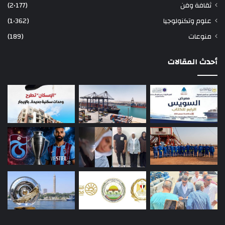
ثقافة وفن
(2٬177)
علوم وتكنولوجيا
(1٬362)
منوعات
(189)
أحدث المقالات