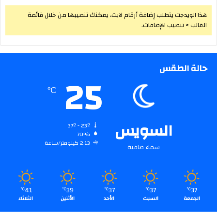
هذا الويدجت يتطلب إضافة أرقام لايت، يمكنك تنصيبها من خلال قائمة
القالب > تنصيب الإضافات.
حالة الطقس
25
℃
السويس
37º - 23º
70%
2.13 كيلومتر/ساعة
سماء صافية
41
39
37
37
37
℃
℃
℃
℃
℃
الجمعة
السبت
الأحد
الأثنين
الثلاثاء