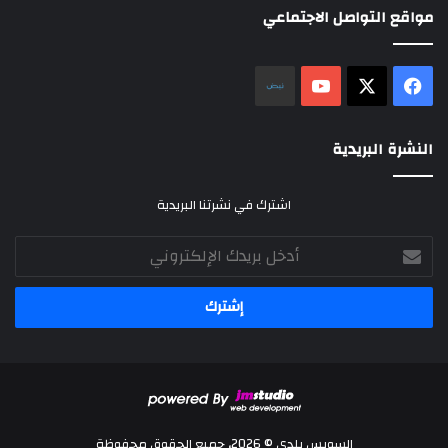
مواقع التواصل الاجتماعي
‫X
فيسبوك
‫YouTube
نلض
النشرة البريدية
اشترك في نشرتنا البريدية
أدخل
بريدك
الإلكتروني
السويس بلدي © 2026، جميع الحقوق محفوظة