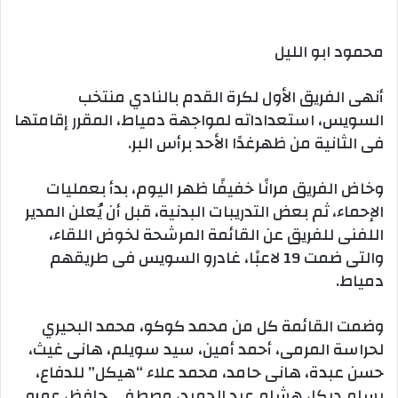
بريدا
إلكترونيا
محمود ابو الليل
أنهى الفريق الأول لكرة القدم بالنادي منتخب
السويس، استعداداته لمواجهة دمياط، المقرر إقامتها
فى الثانية من ظهرغدًا الأحد برأس البر.
وخاض الفريق مرانًا خفيفًا ظهر اليوم، بدأ بعمليات
الإحماء، ثم بعض التدريبات البدنية، قبل أن يُعلن المدير
اللفنى للفريق عن القائمة المرشحة لخوض اللقاء،
والتى ضمت 19 لاعبًا، غادرو السويس فى طريقهم
دمياط.
وضمت القائمة كل من محمد كوكو، محمد البحيري
لحراسة المرمى، أحمد أمين، سيد سويلم، هانى غيث،
حسن عبدة، هانى حامد، محمد علاء “هيكل” للدفاع،
بسام ديكا، هشام عبد الحميد، مصطفى حافظ، عمرو