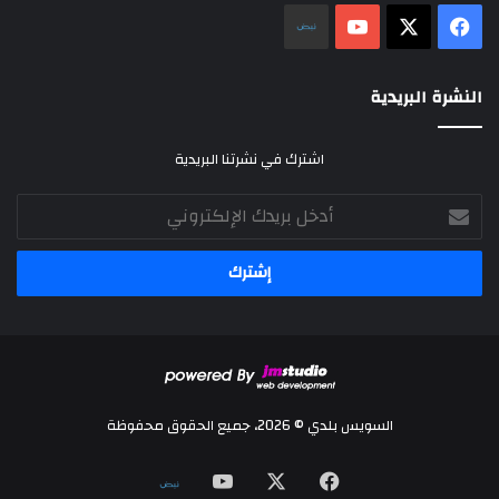
‫X
فيسبوك
‫YouTube
نلض
النشرة البريدية
اشترك في نشرتنا البريدية
أدخل
بريدك
الإلكتروني
السويس بلدي © 2026، جميع الحقوق محفوظة
‫X
فيسبوك
‫YouTube
نلض