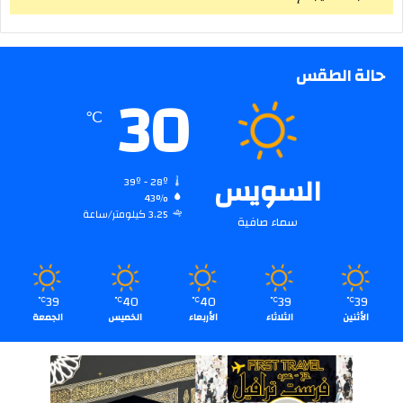
حالة الطقس
30
℃
السويس
39º - 28º
43%
3.25 كيلومتر/ساعة
سماء صافية
39
40
40
39
39
℃
℃
℃
℃
℃
الأثنين
الثلاثاء
الأربعاء
الخميس
الجمعة