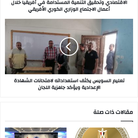
المستدامة
الاقتصادي وتحقيق التنمية المستدامة في أفريقيا خلال
في
أعمال الاجتماع الوزاري الكوري الأفريقي
أفريقيا
خلال
تعليم
أعمال
السويس
الاجتماع
يكثف
الوزاري
استعداداته
الكوري
لامتحانات
الأفريقي
الشهادة
الإعدادية
ويؤكد
جاهزية
اللجان
تعليم السويس يكثف استعداداته لامتحانات الشهادة
الإعدادية ويؤكد جاهزية اللجان
مقالات ذات صلة