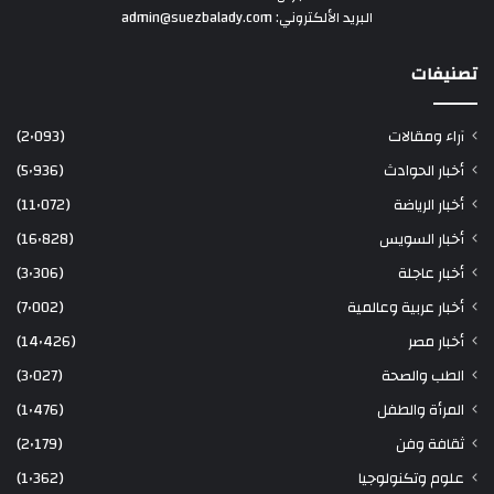
البريد الألكتروني: admin@suezbalady.com
تصنيفات
آراء ومقالات
(2٬093)
أخبار الحوادث
(5٬936)
أخبار الرياضة
(11٬072)
أخبار السويس
(16٬828)
أخبار عاجلة
(3٬306)
أخبار عربية وعالمية
(7٬002)
أخبار مصر
(14٬426)
الطب والصحة
(3٬027)
المرأة والطفل
(1٬476)
ثقافة وفن
(2٬179)
علوم وتكنولوجيا
(1٬362)