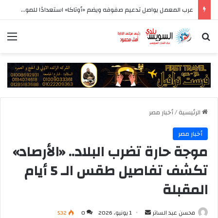
عرب المعمل يواصل تدعيم صفوفه ويضم «أوتاكا» استعدادًا للموسم الجديد
بحث عن
الق
الرئيسية
/
أخبار مصر
أخبار مصر
موجة حارة تضرب البلاد.. «الأرصاد»
تكشف تفاصيل طقس الـ 5 أيام
المقبلة
أرسل
محسن عبد الساتر
1 يونيو، 2026
0
532