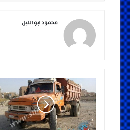
محمود ابو الليل
بالصور
..
ضبط
سيارتين
نقل
تقوم
بإلقاء
الردم
بالطريق