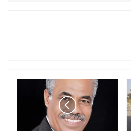
السلطات
السعودية
تفرج
عن
لؤلؤة
الزهرى
و
عمرو
بن