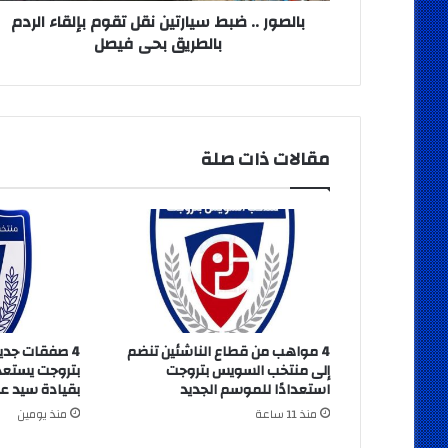
بحى
بالصور .. ضبط سيارتين نقل تقوم بإلقاء الردم
فيصل
بالطريق بحى فيصل
مقالات ذات صلة
4 مواهب من قطاع الناشئين تنضم
4 صفقات جدي
إلى منتخب السويس بتروجت
بتروجت يستعد
استعدادًا للموسم الجديد
بقيادة سيد عي
منذ 11 ساعة
منذ يومين