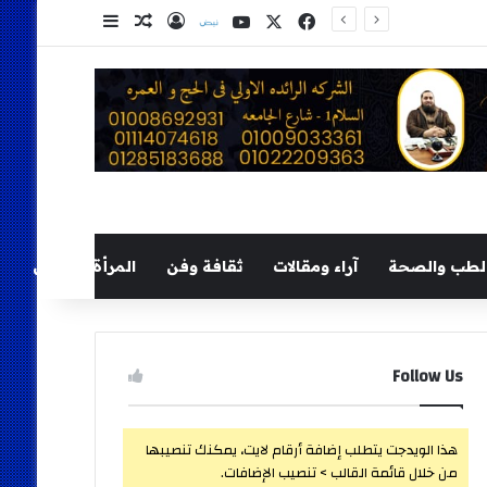
‫X
فيسبوك
‫YouTube
نلض
تسجيل الدخول
مقال عشوائي
إضافة عمود ج
الصحة تعلن فحص أكثر من 10 ملايين طفل ضمن مبادرة رئيس الجمهورية للكشف المبكر وعلاج فقدان السمع لدى حديثي الولادة
لطب والصحة
آراء ومقالات
ثقافة وفن
المرأة والطفل
Follow Us
هذا الويدجت يتطلب إضافة أرقام لايت، يمكنك تنصيبها
من خلال قائمة القالب > تنصيب الإضافات.