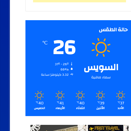
حالة الطقس
26
℃
السويس
37º - 26º
66%
3.32 كيلومتر/ساعة
سماء صافية
40
41
40
39
37
℃
℃
℃
℃
℃
الأحد
الأثنين
الثلاثاء
الأربعاء
الخميس