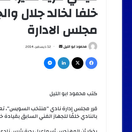
خلفا لخالد جلال وال
مجلس الادارة
أرسل
محمود ابو الليل
12 ديسمبر، 2014
بريدا
فيسبوك
‫X
لينكدإن
ماسنجر
إلكترونيا
كتب محمود ابو الليل
قرر مجلس إدارة نادي “منتخب السويس”، تعيين
بالنادي خلفًا للجهاز الفني السابق بقيادة خا
يذكر أن المهندس أسماعيل بدرة رئيس نادي