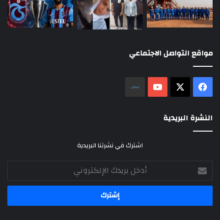
مواقع التواصل الاجتماعي
‫X
فيسبوك
‫YouTube
نلض
النشرة البريدية
اشترك في نشرتنا البريدية
أدخل
بريدك
الإلكتروني