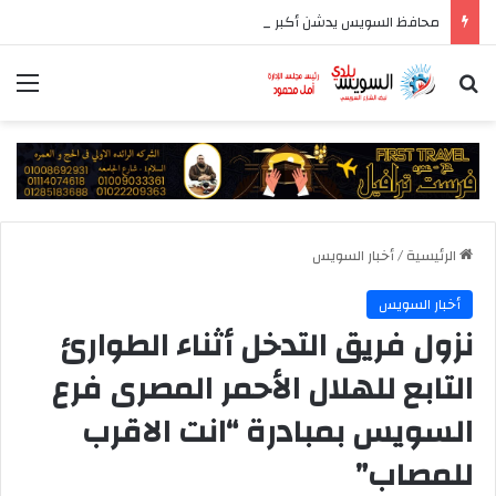
محافظ السويس يدشن أكبر حدث ثقافى بالمحافظة بمشاركة 37 دار نشر مصرية
بحث عن
الق
الرئيسية
/
أخبار السويس
أخبار السويس
نزول فريق التدخل أثناء الطوارئ
التابع للهلال الأحمر المصرى فرع
السويس بمبادرة “انت الاقرب
للمصاب”