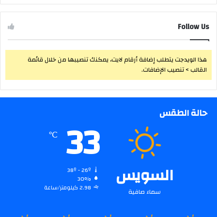
Follow Us
هذا الويدجت يتطلب إضافة أرقام لايت، يمكنك تنصيبها من خلال قائمة
القالب > تنصيب الإضافات.
حالة الطقس
33
℃
السويس
38º - 26º
30%
2.98 كيلومتر/ساعة
سماء صافية