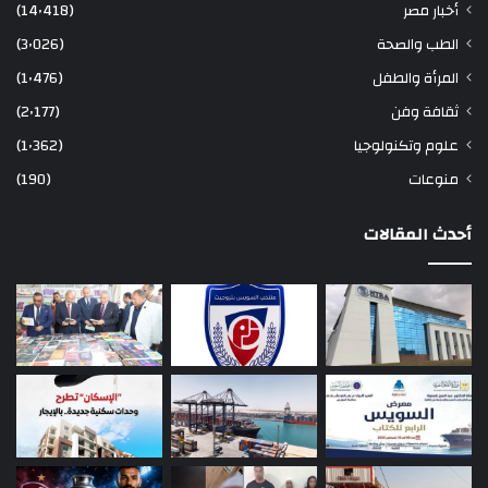
أخبار مصر
(14٬418)
الطب والصحة
(3٬026)
المرأة والطفل
(1٬476)
ثقافة وفن
(2٬177)
علوم وتكنولوجيا
(1٬362)
منوعات
(190)
أحدث المقالات