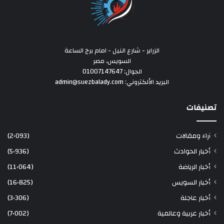
الزراير - شارع النيل - امام برج الساعة
السويس، مصر
الجوال: 01007147647
البريد الألكتروني: admin@suezbalady.com
تصنيفات
آراء ومقالات
(2٬093)
أخبار الحوادث
(5٬936)
أخبار الرياضة
(11٬064)
أخبار السويس
(16٬825)
أخبار عاجلة
(3٬306)
أخبار عربية وعالمية
(7٬002)