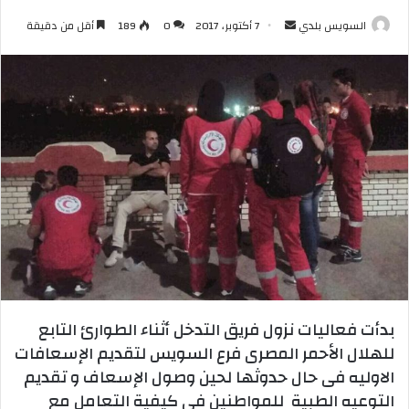
أرسل
السويس بلدي
7 أكتوبر، 2017
0
189
أقل من دقيقة
بريدا
إلكترونيا
بدأت فعاليات نزول فريق التدخل أثناء الطوارئ التابع
للهلال الأحمر المصرى فرع السويس لتقديم الإسعافات
الاوليه فى حال حدوثها لحين وصول الإسعاف و تقديم
التوعيه الطبية للمواطنين في كيفية التعامل مع