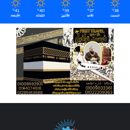
41
40
39
37
38
℃
℃
℃
℃
℃
السبت
الأحد
الأثنين
الثلاثاء
الأربعاء