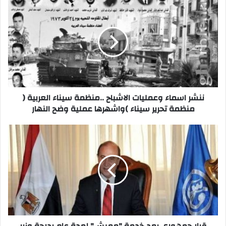
ننشر
اسماء
وعمليات
الاشباح
..منظمة
سيناء
العربية
(
منظمة
تحرير
ننشر اسماء وعمليات الاشباح ..منظمة سيناء العربية (
سيناء
منظمة تحرير سيناء )واشهرها عملية وضح النهار
)واشهرها
عملية
قرار
وضح
جمهوري
النهار
بمد
خدمة
"مميش"
لمدة
عام
بدرجة
وزير
وصلاحيات