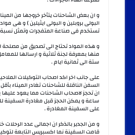
و ان بعض الشاحنات يتأخر خروجها من الميناء
البولى بروبلين و البولى ايثيلين ) و هى مو
تستخدم فى صناعة المتفجرات وتمثل نسبة 40% من كمية الشاحنات الواردة للميناء .
و هذه المواد تحتاج الى تصديق من مصلحة الك
منها بمعرفة لجنة ثلاثية و ارسالها للمعام
ستة الى ثمانية ايام .
على جانب اخر اكد اصحاب التوكيلات الملاحي
السفن الناقلة للشاحنات تغادر الميناء بأقل
ساعة و يمكن الحجز قبل مغادرة السفينة للم
على السفينة المغادرة .