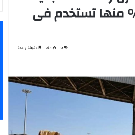
اجا 55 %.. 40% منها تستخدم فى
0
214
دقيقة واحدة