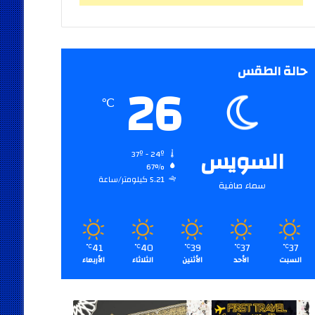
حالة الطقس
26
℃
السويس
37º - 24º
67%
5.21 كيلومتر/ساعة
سماء صافية
41
40
39
37
37
℃
℃
℃
℃
℃
السبت
الأحد
الأثنين
الثلاثاء
الأربعاء