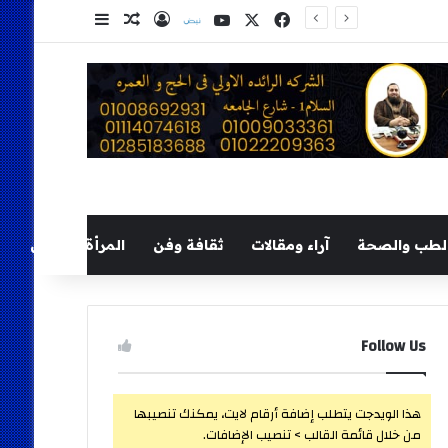
‫X
فيسبوك
‫YouTube
نلض
تسجيل الدخول
مقال عشوائي
إضافة عمود ج
لطب والصحة
آراء ومقالات
ثقافة وفن
المرأة والطفل
Follow Us
هذا الويدجت يتطلب إضافة أرقام لايت، يمكنك تنصيبها
من خلال قائمة القالب > تنصيب الإضافات.