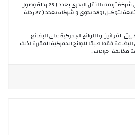
السفينة الحرية 1 و الحرية 2 التابعتان لتوكيل شركة تريمف للنقل البحرى بعدد ( 25 رحلة وصول
و سفر ) ، و السفينة بوسيدون اكسبريس التابعة لتوكيل اولاد بدوى و شركاه بعدد ( 27 رحلة
 القوانين و اللوائح الجمركية على البضائع
 البضاعة فقط طبقا للوائح الجمركية المقررة لذلك
ة مخالفة اجراءات .