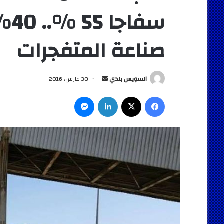
سف
صناعة المتفجرات
أرسل
السويس بلدي
30 مارس، 2016
بريدا
فيسبوك
‫X
لينكدإن
ماسنجر
إلكترونيا