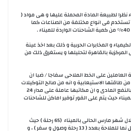
 نظرا لطبيعة المادة المحملة عليها و هى مواد (
اد تستخدم فى انواع مختلفة من الصناعات كما
يمياء و المخابرات الحربية و ذلك بعد اخذ عينة
ل المركزية بالقاهرة لتحليلها و يستغرق ذلك من
ة العاملين على الخط الملاحى سفاجا / ضبا ان
 من طاقتها الاستيعابية و انه من صالح التوكيلات
ان تحجز لاصحاب الشاحنات مما يعود عليها بالنفع المادى و ان مكاتبها عاملة على مدار 24
يناء حيث يتم على الفور توفير اماكن للشاحنات
و من الجدير بالذكر ان اجمالى عدد الرحلات خلال شهر مارس الحالى بالميناء (65 رحلة ) حيث
قامت السفينة نما اكسبريس التابعة لتوكيل نما للملاحة بعدد ( 13 رحلة وصول و سفر ) ، و