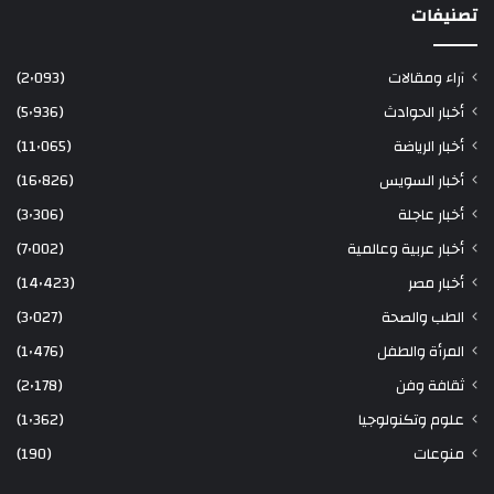
تصنيفات
آراء ومقالات
(2٬093)
أخبار الحوادث
(5٬936)
أخبار الرياضة
(11٬065)
أخبار السويس
(16٬826)
أخبار عاجلة
(3٬306)
أخبار عربية وعالمية
(7٬002)
أخبار مصر
(14٬423)
الطب والصحة
(3٬027)
المرأة والطفل
(1٬476)
ثقافة وفن
(2٬178)
علوم وتكنولوجيا
(1٬362)
منوعات
(190)