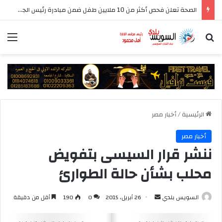
الصحة تعلن فحص أكثر من 10 ملايين طفل ضمن مبادرة رئيس الجمهورية للكشف المبكر وعلاج فقدان السمع لدى حديثي الولادة
بحث عن
الق
الرئيسية
/
أخبار مصر
أخبار مصر
ننشر قرار السيسى بتفويض
محلب بشأن حالة الطوارئ
أرسل
السويس بلدي
26 أبريل، 2015
0
190
أقل من دقيقة
بريدا
إلكترونيا