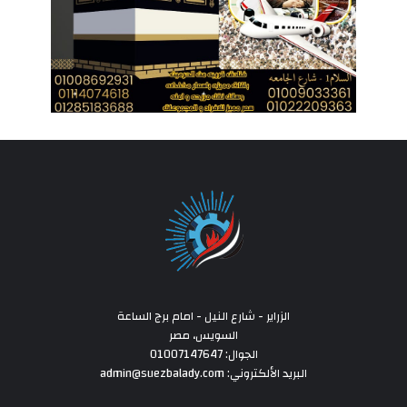
الزراير - شارع النيل - امام برج الساعة
السويس، مصر
الجوال: 01007147647
البريد الألكتروني: admin@suezbalady.com