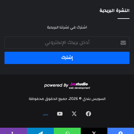
النشرة البريدية
اشترك في نشرتنا البريدية
أدخل
بريدك
الإلكتروني
السويس بلدي © 2026، جميع الحقوق محفوظة
‫X
فيسبوك
‫YouTube
نلض