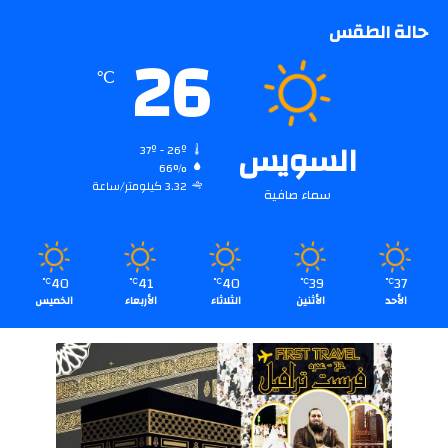
حالة الطقس
26
℃
السويس
37º - 26º
66%
3.32 كيلومتر/ساعة
سماء صافية
40
41
40
39
37
℃
℃
℃
℃
℃
الأحد
الأثنين
الثلاثاء
الأربعاء
الخميس