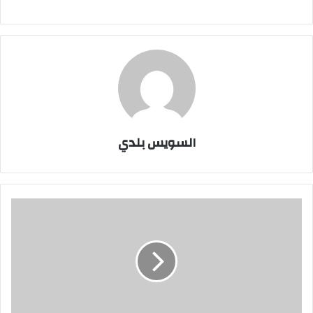
السويس بلدي
ننشر
قرار
السيسى
بتفويض
محلب
بشأن
حالة
الطوارئ